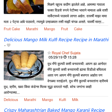
मिळणे खूपच कठीण झालेले आहे. आमच्या गावाला
फक्त दिडशे रुपये पेटीच्या भावाने मामाला आंबे वाशी
मार्केटमध्ये पाठवावे लागत आहेत. दरवर्षी माझा मामा
मला २ पेट्या आंबे पाठवतो, त्यामुळे उन्हाळ्यात तशी माझी चंगळ असते. यावर्षी मात्र...
Fruit Cake
Marathi
Mango
Fruit
Cake
Delicious Mango Milk Kulfi Recipe Recipe in Marathi
-
Royal Chef Sujata
05/29/19
15:28
दुध मँगो कुल्फी कशी बनवायची: आपण ह्या आगोदर
मँगो कुल्फी कशी बनवायची ह्याचा विडीओ बघितला
आता पण आपण मँगो कुल्फी बघणार आहोत पण
वेगळ्या स्ताईलने. दुध मँगो कुल्फी बनवतांना क्रीमचे
दुध, क्रीम, खवा किंवा कंडेन्स मिल्क सुद्धा वापरले नाही. बरेच जणांना काही
आरोग्याच्या...
Delicious
Marathi
Mango
Kulfi
Milk
Crispy Maharashtrian Baked Mango Karanji Recipe