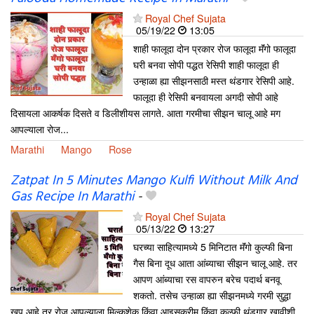
Royal Chef Sujata
05/19/22
13:05
शाही फालूदा दोन प्रकार रोज फालूदा मॅंगो फालूदा
घरी बनवा सोपी पद्धत रेसिपी शाही फालूदा ही
उन्हाळा ह्या सीझनसाठी मस्त थंडगार रेसिपी आहे.
फालूदा ही रेसिपी बनवायला अगदी सोपी आहे
दिसायला आकर्षक दिसते व डिलीशीयस लागते. आता गरमीचा सीझन चालू आहे मग
आपल्याला रोज...
Marathi
Mango
Rose
Zatpat In 5 Minutes Mango Kulfi Without Milk And
Gas Recipe In Marathi
-
Royal Chef Sujata
05/13/22
13:27
घरच्या साहित्यामध्ये 5 मिनिटात मॅंगो कुल्फी बिना
गैस बिना दूध आता आंब्याचा सीझन चालू आहे. तर
आपण आंब्याचा रस वापरुन बरेच पदार्थ बनवू
शकतो. तसेच उन्हाळा ह्या सीझनमध्ये गरमी सुद्धा
खूप आहे तर रोज आपल्याला मिल्कशेक किंवा आइसक्रीम किंवा कुल्फी थंडगार खावीशी...