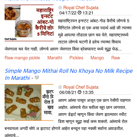
Royal Chef Sujata
04/17/22
13:21
महाराष्ट्रियन इन्स्टंट आंबट-गोड कैरीचे लोणचे 5
मिनिटांत लोणचे हा एक असा पदार्थ आहे की त्याच्या
मुळे आपल्या तोंडाला छान चव येते. महाराष्ट्रमध्ये
ताटात लोणचे चटणी हे हवेच त्याच्या शिवाय
जेवणाला चव येत नाही. लोणचे आपण जेवणात किंवा ब्रेकफास्ट मध्ये सुद्धा घेऊ...
Raw mango pickle
Marathi
Pickles
Mango
Raw
Simple Mango Mithai Roll No Khoya No Milk Recipe
In Marathi
-
Royal Chef Sujata
06/08/21
13:35
आपण आंब्या पासून अजून एक छान रेसीपी पाहणार
आहोत. आंब्याचे रोल चवीला खूप छान लागतात.
आपण डेझर्ट म्हणून किंवा जेवण झाल्यावर स्वीट
डिश म्हणून सुद्धा सर्व्ह करू शकतो. आंब्याचे रोल
बनवायला अगदी सोपे अ झटपट होणारे आहेत बनवून पहा नक्की सर्वाना आवडतील.
आंब्याचे...