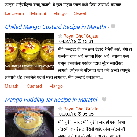
फालूदा आईसक्रिम बनवू शकतो. हे एका मोठ्या ग्लास मध्ये किंवा जारमध्ये करतात....
Ice cream
Marathi
Mango
Sweet
Chilled Mango Custard Recipe in Marathi
-
Royal Chef Sujata
04/27/19
13:31
मँगो कस्टर्ड: ही एक छान डेझर्ट रेसिपी आहे. मँगो हा
फळांचा राजा आहे सर्वाना प्रिय आहे. त्याच्या पल्प
पासून बनवलेला प्रतेक पदार्थ सुंदर स्वादीस्ट
लागतो. एप्रिल मे महिन्यात फार गर्मी असते त्यामुळे
आंब्याचे थंड बनवलेले पदार्थ मस्त लागतात. मँगो कस्टर्ड बनवताना...
Marathi
Custard
Mango
Mango Pudding Jar Recipe in Marathi
-
Royal Chef Sujata
06/09/18
05:05
मँगो पुडींग जार : मँगो पुडींग जार ही एक जेवणा
नंतरची एक डेझर्ट रेसिपी आहे. आंबा म्हंटले की
लहान मुलांना व मोठ्यांना सुद्धा खूप आवडतो.