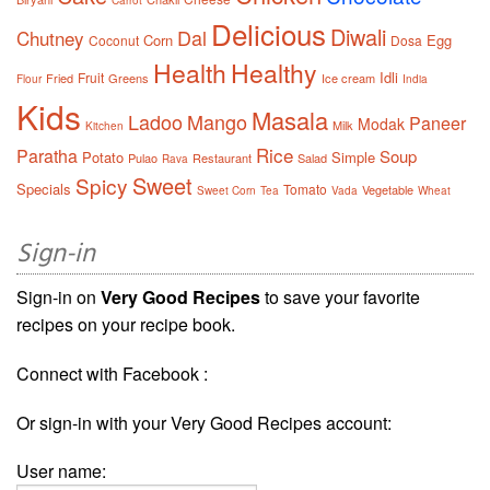
Carrot
Delicious
Diwali
Dal
Chutney
Corn
Egg
Coconut
Dosa
Health
Healthy
Idli
Fruit
Fried
Greens
Ice cream
Flour
India
Kids
Masala
Ladoo
Mango
Paneer
Modak
Milk
Kitchen
Rice
Paratha
Soup
Potato
Simple
Pulao
Restaurant
Salad
Rava
Sweet
Spicy
Specials
Tomato
Vegetable
Sweet Corn
Tea
Vada
Wheat
Sign-in
Sign-in on
Very Good Recipes
to save your favorite
recipes on your recipe book.
Connect with Facebook :
Or sign-in with your Very Good Recipes account:
User name: