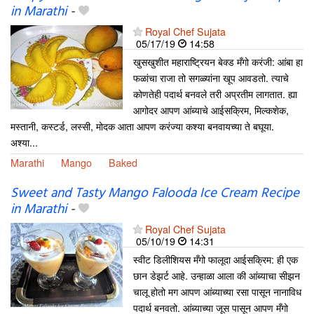
in Marathi
-
Royal Chef Sujata
05/17/19
14:58
खुसखुशीत महाराष्ट्रियन बेक्ड मँगो करंजी: आंबा हा
फळांचा राजा तो सगळ्यांना खूप आवडतो. त्याचे
कोणतेही पदार्थ बनवले तरी अप्रतीम लागतात. ह्या
आगोदर आपण आंब्याचे आईसक्रिम, मिल्कशेक,
मस्तानी, कस्टर्ड, लस्सी, मोदक आता आपण करंज्या कश्या बनवायच्या ते बघूया.
अश्या...
Marathi
Mango
Baked
Sweet and Tasty Mango Falooda Ice Cream Recipe
in Marathi
-
Royal Chef Sujata
05/10/19
14:31
स्वीट डिलीशियस मँगो फालूदा आईसक्रिम: ही एक
छान डेझर्ट आहे. उन्हाळा आला की आंब्याचा सीझन
चालू होतो मग आपण आंब्याच्या रसा पासून नानाविध
पदार्थ बनवतो. आंब्याच्या जूस पासून आपण मँगो