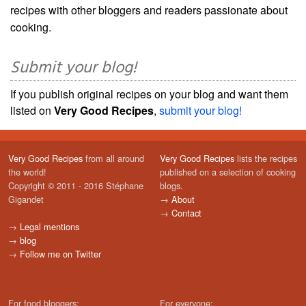
recipes with other bloggers and readers passionate about
cooking.
Submit your blog!
If you publish original recipes on your blog and want them
listed on
Very Good Recipes
,
submit your blog!
Very Good Recipes
from all around
Very Good Recipes
lists the recipes
the world!
published on a selection of cooking
Copyright © 2011 - 2016 Stéphane
blogs.
Gigandet
→
About
→
Contact
→
Legal mentions
→
blog
→
Follow me on Twitter
For food bloggers:
For everyone: