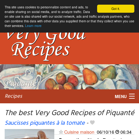
This site uses cookies to personnalize content and ads, to
Got it.
enable sharing on social media, and to analyze traffic. Data
on site use is also shared with our social network, ads and traffic analysis partners, who
can combine this data with other data you supplied them or that they collect when you use
their services.
Learn more
Recipes
MENU
The best Very Good Recipes of Piquanté
Saucisses piquantes à la tomate
-
My favorite blogs
Cuisine maison
06/10/16
06:34