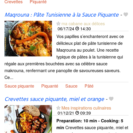
Crevettes
Piquanté
Maqrouna : Pâte Tunisienne à la Sauce Piquante
-
ma cabane aux délices
06/17/24
14:30
Vos papilles s’enchanteront avec ce
délicieux plat de pâte tunisienne de
Maqrouna au poulet. Une recette
typique de pâtes à la tunisienne qui
régale aux premières bouchées avec sa célèbre sauce
makrouna, renfermant une panoplie de savoureuses saveurs.
Ce...
Sauce piquante
Piquanté
Sauce
Pâté
Crevettes sauce piquante, miel et orange
-
Mes inspirations culinaires
01/12/21
09:39
Preparation:
10 min - Cooking:
5
Crevettes sauce piquante, miel et
min