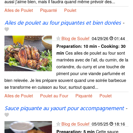
aussi j’aime bien, mais il faudra quand même prévoir des...
Ailes de Poulet
Piquanté
Poulet
Ailes de poulet au four piquantes et bien dorées
-
Blog de Soulef
04/29/26
01:44
Preparation:
10 min - Cooking:
30
Ces ailes de poulet au four sont
min
marinées avec de l’ail, du cumin, de la
coriandre, du curry et une touche de
piment pour une viande parfumée et
bien relevée. Je les prépare souvent quand une soirée barbecue
se transforme en cuisson au four, surtout quand...
Ailes de Poulet
Poulet au Four
Piquanté
Poulet
Sauce piquante au yaourt pour accompagnement
-
Blog de Soulef
05/05/25
18:16
Cette sauce
Preparation:
5 min