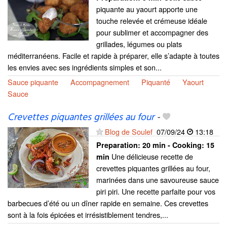
piquante au yaourt apporte une
touche relevée et crémeuse idéale
pour sublimer et accompagner des
grillades, légumes ou plats
méditerranéens. Facile et rapide à préparer, elle s’adapte à toutes
les envies avec ses ingrédients simples et son...
Sauce piquante
Accompagnement
Piquanté
Yaourt
Sauce
Crevettes piquantes grillées au four
-
Blog de Soulef
07/09/24
13:18
Preparation:
20 min - Cooking:
15
Une délicieuse recette de
min
crevettes piquantes grillées au four,
marinées dans une savoureuse sauce
piri piri. Une recette parfaite pour vos
barbecues d’été ou un dîner rapide en semaine. Ces crevettes
sont à la fois épicées et irrésistiblement tendres,...