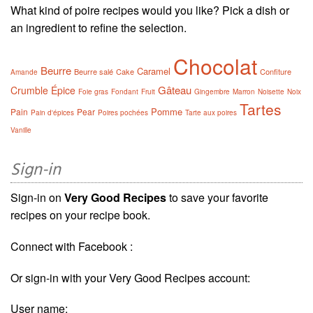
What kind of poire recipes would you like? Pick a dish or
an ingredient to refine the selection.
Chocolat
Beurre
Caramel
Beurre salé
Cake
Confiture
Amande
Gâteau
Crumble
Épice
Foie gras
Fondant
Fruit
Gingembre
Marron
Noisette
Noix
Tartes
Pomme
Pain
Pear
Pain d'épices
Poires pochées
Tarte aux poires
Vanille
Sign-in
Sign-in on
Very Good Recipes
to save your favorite
recipes on your recipe book.
Connect with Facebook :
Or sign-in with your Very Good Recipes account:
User name: