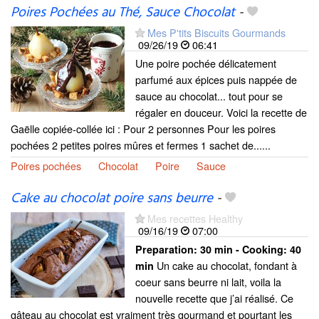
Poires Pochées au Thé, Sauce Chocolat
-
Mes P'tits Biscuits Gourmands
09/26/19
06:41
Une poire pochée délicatement
parfumé aux épices puis nappée de
sauce au chocolat... tout pour se
régaler en douceur. Voici la recette de
Gaëlle copiée-collée ici : Pour 2 personnes Pour les poires
pochées 2 petites poires mûres et fermes 1 sachet de......
Poires pochées
Chocolat
Poire
Sauce
Cake au chocolat poire sans beurre
-
Mes recettes Healthy
09/16/19
07:00
Preparation:
30 min - Cooking:
40
Un cake au chocolat, fondant à
min
coeur sans beurre ni lait, voila la
nouvelle recette que j’ai réalisé. Ce
gâteau au chocolat est vraiment très gourmand et pourtant les