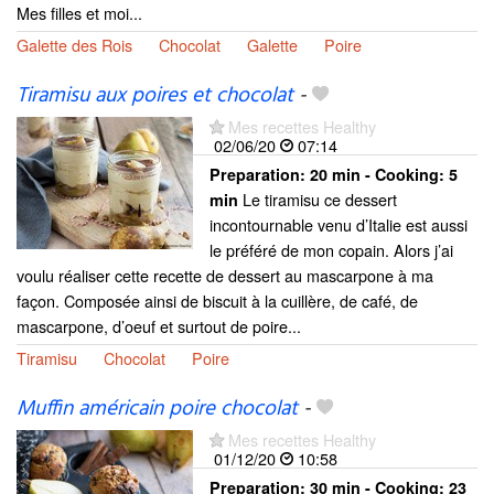
Mes filles et moi...
Galette des Rois
Chocolat
Galette
Poire
Tiramisu aux poires et chocolat
-
Mes recettes Healthy
02/06/20
07:14
Preparation:
20 min - Cooking:
5
Le tiramisu ce dessert
min
incontournable venu d’Italie est aussi
le préféré de mon copain. Alors j’ai
voulu réaliser cette recette de dessert au mascarpone à ma
façon. Composée ainsi de biscuit à la cuillère, de café, de
mascarpone, d’oeuf et surtout de poire...
Tiramisu
Chocolat
Poire
Muffin américain poire chocolat
-
Mes recettes Healthy
01/12/20
10:58
Preparation:
30 min - Cooking:
23