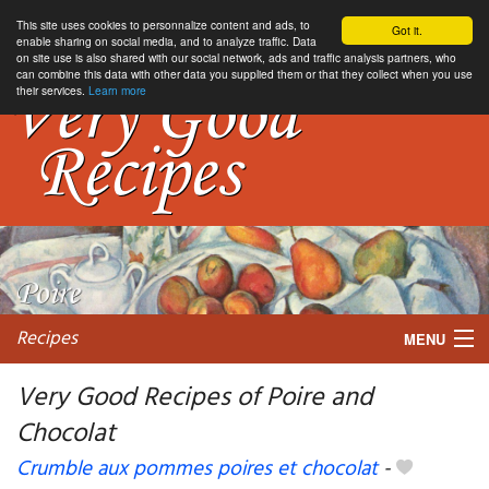
This site uses cookies to personnalize content and ads, to
Got it.
enable sharing on social media, and to analyze traffic. Data
on site use is also shared with our social network, ads and traffic analysis partners, who
can combine this data with other data you supplied them or that they collect when you use
their services.
Learn more
Recipes
MENU
Very Good Recipes of Poire and
Chocolat
My favorite blogs
Crumble aux pommes poires et chocolat
-