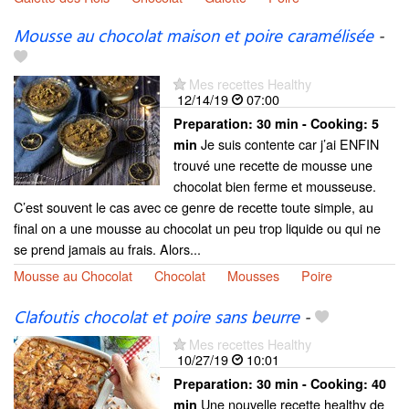
Mousse au chocolat maison et poire caramélisée
-
Mes recettes Healthy
12/14/19
07:00
Preparation:
30 min - Cooking:
5
Je suis contente car j’ai ENFIN
min
trouvé une recette de mousse une
chocolat bien ferme et mousseuse.
C’est souvent le cas avec ce genre de recette toute simple, au
final on a une mousse au chocolat un peu trop liquide ou qui ne
se prend jamais au frais. Alors...
Mousse au Chocolat
Chocolat
Mousses
Poire
Clafoutis chocolat et poire sans beurre
-
Mes recettes Healthy
10/27/19
10:01
Preparation:
30 min - Cooking:
40
Une nouvelle recette healthy de
min