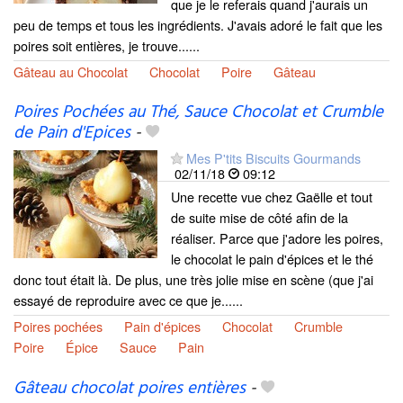
que je le referais quand j'aurais un
peu de temps et tous les ingrédients. J'avais adoré le fait que les
poires soit entières, je trouve......
Gâteau au Chocolat
Chocolat
Poire
Gâteau
Poires Pochées au Thé, Sauce Chocolat et Crumble
de Pain d'Epices
-
Mes P'tits Biscuits Gourmands
02/11/18
09:12
Une recette vue chez Gaëlle et tout
de suite mise de côté afin de la
réaliser. Parce que j'adore les poires,
le chocolat le pain d'épices et le thé
donc tout était là. De plus, une très jolie mise en scène (que j'ai
essayé de reproduire avec ce que je......
Poires pochées
Pain d'épices
Chocolat
Crumble
Poire
Épice
Sauce
Pain
Gâteau chocolat poires entières
-