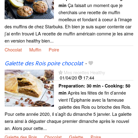
Ça faisait un moment que je
min
cherchais une recette de muffin
moelleux et fondant à coeur à l’image
des muffins de chez Starbuks. Eh bien je suis super contente car
j’ai enfin trouvé LA recette de muffin américain comme je les aime
en version healthy bien...
Chocolat
Muffin
Poire
Galette des Rois poire chocolat
-
Mes recettes Healthy
01/04/20
17:44
Preparation:
30 min - Cooking:
50
Après les fêtes de fin d’année
min
vient l’Épiphanie avec la fameuse
galette des Rois ou brioche des Rois.
Pour cette année 2020, il s’agît du dimanche 5 janvier. La galette
sera ainsi à déguster chaque premier dimanche après le nouvel
an. Alors pour cette...
Galette des Rois
Chocolat
Galette
Poire