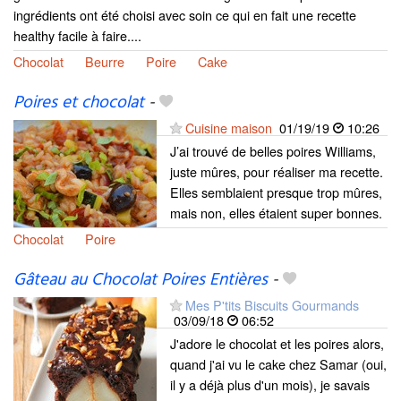
ingrédients ont été choisi avec soin ce qui en fait une recette
healthy facile à faire....
Chocolat
Beurre
Poire
Cake
Poires et chocolat
-
Cuisine maison
01/19/19
10:26
J’ai trouvé de belles poires Williams,
juste mûres, pour réaliser ma recette.
Elles semblaient presque trop mûres,
mais non, elles étaient super bonnes.
Chocolat
Poire
Gâteau au Chocolat Poires Entières
-
Mes P'tits Biscuits Gourmands
03/09/18
06:52
J'adore le chocolat et les poires alors,
quand j'ai vu le cake chez Samar (oui,
il y a déjà plus d'un mois), je savais