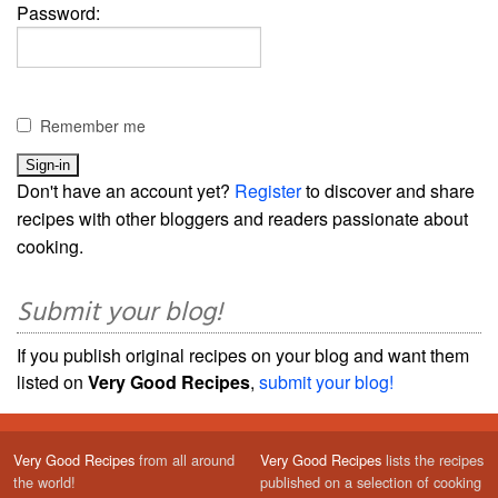
Password:
Remember me
Don't have an account yet?
Register
to discover and share
recipes with other bloggers and readers passionate about
cooking.
Submit your blog!
If you publish original recipes on your blog and want them
listed on
Very Good Recipes
,
submit your blog!
Very Good Recipes
from all around
Very Good Recipes
lists the recipes
the world!
published on a selection of cooking