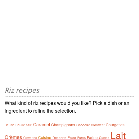
Riz recipes
What kind of riz recipes would you like? Pick a dish or an
ingredient to refine the selection.
Caramel
Champignons
Courgettes
Chocolat
Beurre
Beurre salé
Comment
Lait
Crèmes
Cuisine
Farine
Desserts
Épice
Crevettes
Farcis
Gratins