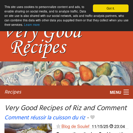
This site uses cookies to personnalize content and ads, to
Got it.
enable sharing on social media, and to analyze traffic. Data
on site use is also shared with our social network, ads and traffic analysis partners, who
can combine this data with other data you supplied them or that they collect when you use
their services.
Learn more
Recipes
MENU
Very Good Recipes of Riz and Comment
Comment réussir la cuisson du riz
-
My favorite blogs
Blog de Soulef
11/15/25
23:04