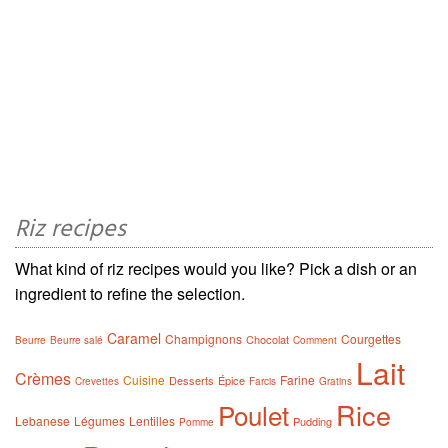
Riz recipes
What kind of riz recipes would you like? Pick a dish or an
ingredient to refine the selection.
Caramel
Champignons
Courgettes
Chocolat
Beurre
Beurre salé
Comment
Lait
Crèmes
Cuisine
Farine
Desserts
Épice
Crevettes
Farcis
Gratins
Rice
Poulet
Lebanese
Légumes
Lentilles
Pudding
Pomme