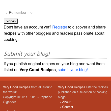
Remember me
Don't have an account yet?
Register
to discover and share
recipes with other bloggers and readers passionate about
cooking.
Submit your blog!
If you publish original recipes on your blog and want them
listed on
Very Good Recipes
,
submit your blog!
Very Good Recipes
from all around
Very Good Recipes
lists the recipes
the world!
published on a selection of cooking
Copyright © 2011 - 2016 Stéphane
blogs.
Gigandet
→
About
→
Contact