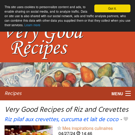
This site uses cookies to personnalize content and ads, to
Got it.
enable sharing on social media, and to analyze traffic. Data
on site use is also shared with our social network, ads and traffic analysis partners, who
can combine this data with other data you supplied them or that they collect when you use
their services.
Learn more
Recipes
MENU
Very Good Recipes of Riz and Crevettes
Riz pilaf aux crevettes, curcuma et lait de coco
-
My favorite blogs
Mes inspirations culinaires
04/27/24
14:46