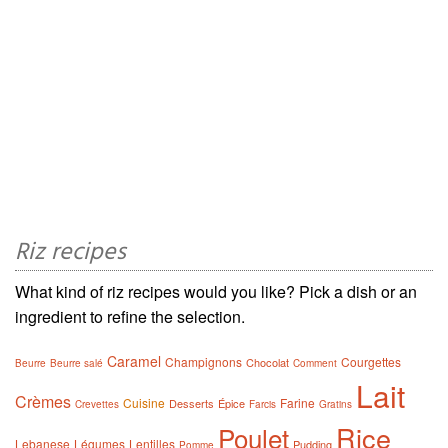
Riz recipes
What kind of riz recipes would you like? Pick a dish or an
ingredient to refine the selection.
Caramel
Champignons
Courgettes
Chocolat
Beurre
Beurre salé
Comment
Lait
Crèmes
Cuisine
Farine
Desserts
Épice
Crevettes
Farcis
Gratins
Rice
Poulet
Lebanese
Légumes
Lentilles
Pudding
Pomme