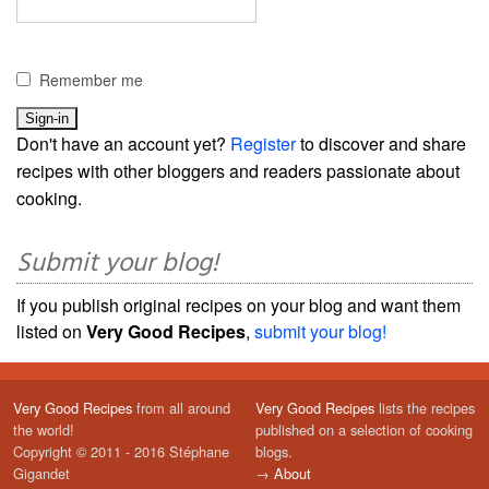
Remember me
Don't have an account yet?
Register
to discover and share
recipes with other bloggers and readers passionate about
cooking.
Submit your blog!
If you publish original recipes on your blog and want them
listed on
Very Good Recipes
,
submit your blog!
Very Good Recipes
from all around
Very Good Recipes
lists the recipes
the world!
published on a selection of cooking
Copyright © 2011 - 2016 Stéphane
blogs.
Gigandet
→
About