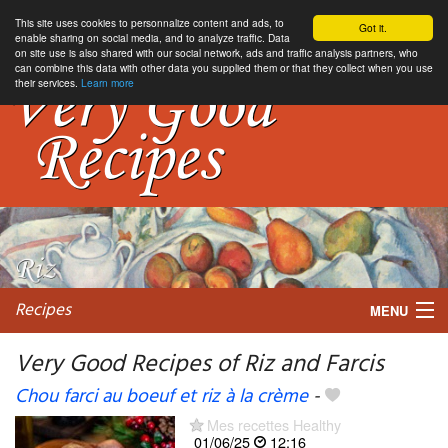
This site uses cookies to personnalize content and ads, to
Got it.
enable sharing on social media, and to analyze traffic. Data
on site use is also shared with our social network, ads and traffic analysis partners, who
can combine this data with other data you supplied them or that they collect when you use
their services.
Learn more
Recipes
MENU
Very Good Recipes of Riz and Farcis
Chou farci au boeuf et riz à la crème
-
My favorite blogs
Mes recettes Healthy
01/06/25
12:16