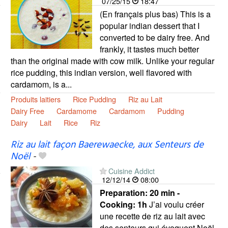
07/25/15
18:47
(En français plus bas) This is a
popular indian dessert that I
converted to be dairy free. And
frankly, it tastes much better
than the original made with cow milk. Unlike your regular
rice pudding, this indian version, well flavored with
cardamom, is a...
Produits laitiers
Rice Pudding
Riz au Lait
Dairy Free
Cardamome
Cardamom
Pudding
Dairy
Lait
Rice
Riz
Riz au lait façon Baerewaecke, aux Senteurs de
Noël
-
Cuisine Addict
12/12/14
08:00
Preparation:
20 min -
Cooking:
1h
J’ai voulu créer
une recette de riz au lait avec
des senteurs qui évoquent Noël