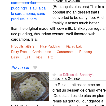
07/25/15
20:50
(En français plus bas) This is a
popular indian dessert that I
converted to be dairy free. And
frankly, it tastes much better
than the original made with cow milk. Unlike your regular
rice pudding, this indian version, well flavored with
cardamom, is a...
Produits laitiers
Rice Pudding
Riz au Lait
Dairy Free
Cardamome
Cardamom
Pudding
Dairy
Lait
Rice
Riz
Riz au lait
-
Les Délices de Sandstyle
02/01/15
01:02
Le Riz au Lait est comme on
dirait un dessert de grand -mère
.Ce dessert est de plus en plus
remis au goût du jour dgrâce à