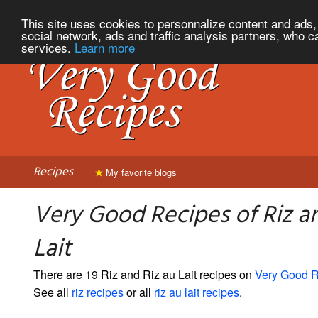
This site uses cookies to personnalize content and ads, 
social network, ads and traffic analysis partners, who c
services.
Learn more
Recipes
My favorite blogs
Very Good Recipes of Riz an
Lait
There are 19 Riz and Riz au Lait recipes on
Very Good 
See all
riz recipes
or all
riz au lait recipes
.