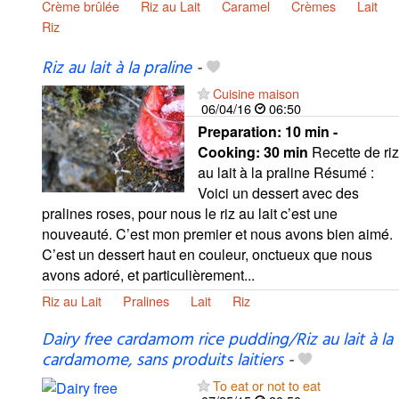
Crème brûlée
Riz au Lait
Caramel
Crèmes
Lait
Riz
Riz au lait à la praline
-
Cuisine maison
06/04/16
06:50
Preparation:
10 min -
Cooking:
30 min
Recette de riz
au lait à la praline Résumé :
Voici un dessert avec des
pralines roses, pour nous le riz au lait c’est une
nouveauté. C’est mon premier et nous avons bien aimé.
C’est un dessert haut en couleur, onctueux que nous
avons adoré, et particulièrement...
Riz au Lait
Pralines
Lait
Riz
Dairy free cardamom rice pudding/Riz au lait à la
cardamome, sans produits laitiers
-
To eat or not to eat