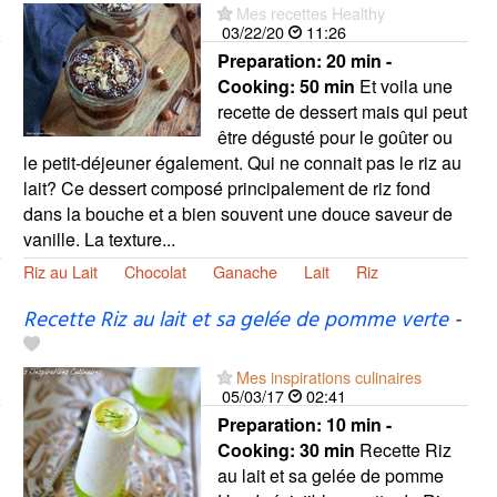
Mes recettes Healthy
03/22/20
11:26
Preparation:
20 min -
Cooking:
50 min
Et voila une
recette de dessert mais qui peut
être dégusté pour le goûter ou
le petit-déjeuner également. Qui ne connait pas le riz au
lait? Ce dessert composé principalement de riz fond
dans la bouche et a bien souvent une douce saveur de
vanille. La texture...
Riz au Lait
Chocolat
Ganache
Lait
Riz
Recette Riz au lait et sa gelée de pomme verte
-
Mes inspirations culinaires
05/03/17
02:41
Preparation:
10 min -
Cooking:
30 min
Recette Riz
au lait et sa gelée de pomme