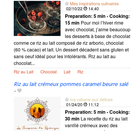
Mes inspirations culinaires
02/10/22
14:40
Preparation:
5 min - Cooking:
15 min
Pour moi l’hiver rime
avec chocolat, j’aime beaucoup
les desserts à base de chocolat
comme ce riz au lait composé de riz arborio, chocolat
(60 % cacao) et lait. Un dessert décadent sans gluten et
sans oeuf idéal pour les intolérants. Riz au lait au
chocolat...
Riz au Lait
Chocolat
Lait
Riz
Riz au lait crémeux pommes caramel beurre salé
-
ma cabane aux délices
01/24/20
11:12
Preparation:
5 min - Cooking:
30 min
La recette du riz au lait
vanillé crémeux avec des