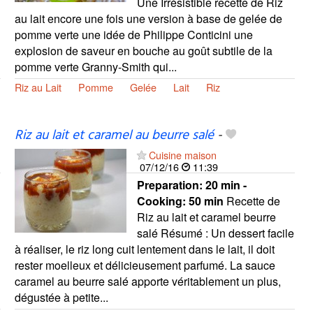
Une Irrésistible recette de Riz
au lait encore une fois une version à base de gelée de
pomme verte une idée de Philippe Conticini une
explosion de saveur en bouche au goût subtile de la
pomme verte Granny-Smith qui...
Riz au Lait
Pomme
Gelée
Lait
Riz
Riz au lait et caramel au beurre salé
-
Cuisine maison
07/12/16
11:39
Preparation:
20 min -
Cooking:
50 min
Recette de
Riz au lait et caramel beurre
salé Résumé : Un dessert facile
à réaliser, le riz long cuit lentement dans le lait, il doit
rester moelleux et délicieusement parfumé. La sauce
caramel au beurre salé apporte véritablement un plus,
dégustée à petite...