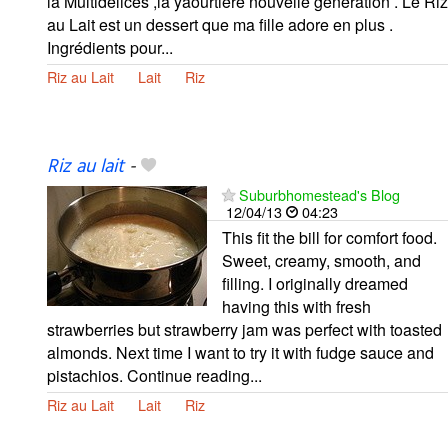
la Multidélices ,la yaourtière nouvelle génération . Le Riz
au Lait est un dessert que ma fille adore en plus .
Ingrédients pour...
Riz au Lait
Lait
Riz
Riz au lait
-
Suburbhomestead's Blog
12/04/13
04:23
This fit the bill for comfort food.
Sweet, creamy, smooth, and
filling. I originally dreamed
having this with fresh
strawberries but strawberry jam was perfect with toasted
almonds. Next time I want to try it with fudge sauce and
pistachios. Continue reading...
Riz au Lait
Lait
Riz