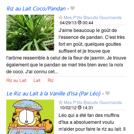
Riz au Lait Coco/Pandan
-
Mes P'tits Biscuits Gourmands
04/29/13
00:44
J'aime beaucoup le goût de
l'essence de pandan. C'est très
fort en goût, quelques gouttes
suffisent et je trouve que
l'arôme ressemble à celui de la fleur de jasmin. Je trouve
également que le pandan se mari très bien avec la noix
de coco. J'ai connu cet...
Riz au Lait
Lait
Riz
Le Riz au Lait à la Vanille d'Isa (Par Léo)
-
Mes P'tits Biscuits Gourmands
10/02/12
14:31
Léo qui a été fan des muffins
d'Isa a absoluement voulu
m'aider pour faire le riz au lait. Il