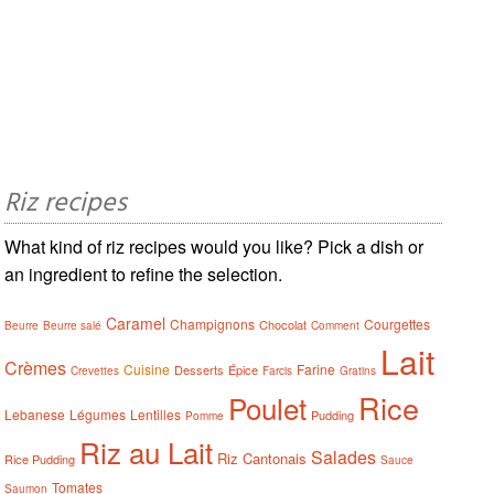
Riz recipes
What kind of riz recipes would you like? Pick a dish or
an ingredient to refine the selection.
Caramel
Champignons
Courgettes
Chocolat
Beurre
Beurre salé
Comment
Lait
Crèmes
Cuisine
Farine
Desserts
Épice
Crevettes
Farcis
Gratins
Rice
Poulet
Lebanese
Légumes
Lentilles
Pudding
Pomme
Riz au Lait
Salades
Riz Cantonais
Rice Pudding
Sauce
Tomates
Saumon