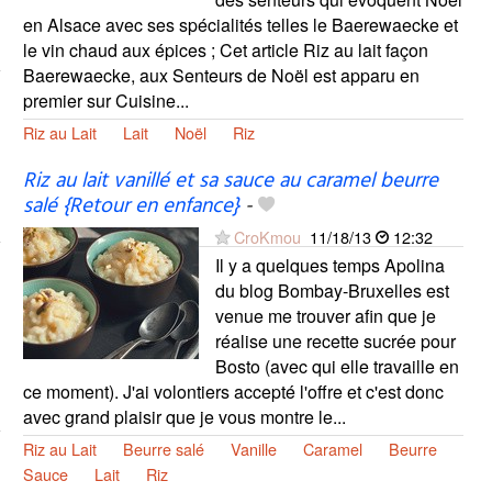
en Alsace avec ses spécialités telles le Baerewaecke et
le vin chaud aux épices ; Cet article Riz au lait façon
Baerewaecke, aux Senteurs de Noël est apparu en
premier sur Cuisine...
Riz au Lait
Lait
Noël
Riz
Riz au lait vanillé et sa sauce au caramel beurre
salé {Retour en enfance}
-
CroKmou
11/18/13
12:32
Il y a quelques temps Apolina
du blog Bombay-Bruxelles est
venue me trouver afin que je
réalise une recette sucrée pour
Bosto (avec qui elle travaille en
ce moment). J'ai volontiers accepté l'offre et c'est donc
avec grand plaisir que je vous montre le...
Riz au Lait
Beurre salé
Vanille
Caramel
Beurre
Sauce
Lait
Riz