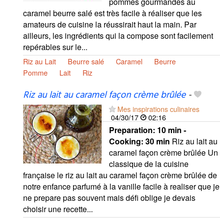
pommes gourmandes au
caramel beurre salé est très facile à réaliser que les
amateurs de cuisine la réussirait haut la main. Par
ailleurs, les ingrédients qui la compose sont facilement
repérables sur le...
Riz au Lait
Beurre salé
Caramel
Beurre
Pomme
Lait
Riz
Riz au lait au caramel façon crème brûlée
-
Mes inspirations culinaires
04/30/17
02:16
Preparation:
10 min -
Cooking:
30 min
Riz au lait au
caramel façon crème brûlée Un
classique de la cuisine
française le riz au lait au caramel façon crème brûlée de
notre enfance parfumé à la vanille facile à realiser que je
ne prepare pas souvent mais défi oblige je devais
choisir une recette...