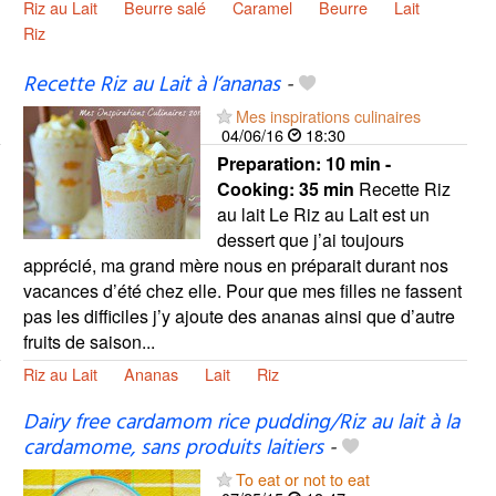
Riz au Lait
Beurre salé
Caramel
Beurre
Lait
Riz
Recette Riz au Lait à l’ananas
-
Mes inspirations culinaires
04/06/16
18:30
Preparation:
10 min -
Cooking:
35 min
Recette Riz
au lait Le Riz au Lait est un
dessert que j’ai toujours
apprécié, ma grand mère nous en préparait durant nos
vacances d’été chez elle. Pour que mes filles ne fassent
pas les difficiles j’y ajoute des ananas ainsi que d’autre
fruits de saison...
Riz au Lait
Ananas
Lait
Riz
Dairy free cardamom rice pudding/Riz au lait à la
cardamome, sans produits laitiers
-
To eat or not to eat