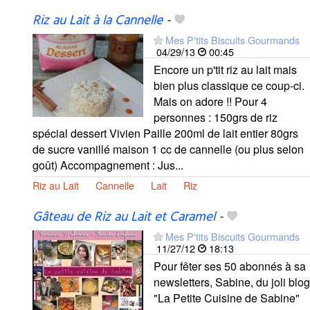
Riz au Lait à la Cannelle
-
Mes P'tits Biscuits Gourmands
04/29/13
00:45
Encore un p'tit riz au lait mais
bien plus classique ce coup-ci.
Mais on adore !! Pour 4
personnes : 150grs de riz
spécial dessert Vivien Paille 200ml de lait entier 80grs
de sucre vanillé maison 1 cc de cannelle (ou plus selon
goût) Accompagnement : Jus...
Riz au Lait
Cannelle
Lait
Riz
Gâteau de Riz au Lait et Caramel
-
Mes P'tits Biscuits Gourmands
11/27/12
18:13
Pour fêter ses 50 abonnés à sa
newsletters, Sabine, du joli blog
"La Petite Cuisine de Sabine"