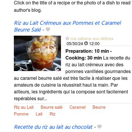
Click on the title of a recipe or the photo of a dish to read 
author's blog.
Riz au Lait Crémeux aux Pommes et Caramel
Beurre Salé
-
ma cabane aux délices
05/30/24
12:00
Preparation:
10 min -
Cooking:
30 min
La recette du
riz au lait crémeux avec des
pommes vanillées gourmandes
au caramel beurre salé est très facile à réaliser que les
amateurs de cuisine la réussirait haut la main. Par
ailleurs, les ingrédients qui la compose sont facilement
repérables sur...
Riz au Lait
Beurre salé
Caramel
Beurre
Pomme
Lait
Riz
Recette du riz au lait au chocolat
-