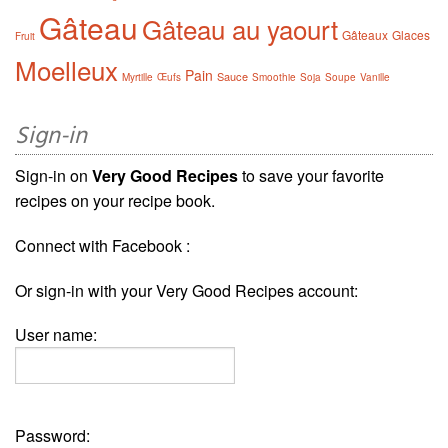
Gâteau
Gâteau au yaourt
Gâteaux
Glaces
Fruit
Moelleux
Pain
Sauce
Myrtille
Œufs
Smoothie
Soja
Soupe
Vanille
Sign-in
Sign-in on
Very Good Recipes
to save your favorite
recipes on your recipe book.
Connect with Facebook :
Or sign-in with your Very Good Recipes account:
User name:
Password: