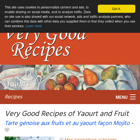
This site uses cookies to personnalize content and ads, to
Got it.
enable sharing on social media, and to analyze traffic. Data
on site use is also shared with our social network, ads and traffic analysis partners, who
can combine this data with other data you supplied them or that they collect when you use
their services.
Learn more
Recipes
MENU
Very Good Recipes of Yaourt and Fruit
Tarte génoise aux fruits et au yaourt façon Mojito
-
My favorite blogs
Mes inspirations culinaires