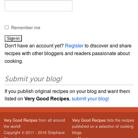
Remember me
Don't have an account yet?
Register
to discover and share
recipes with other bloggers and readers passionate about
cooking.
Submit your blog!
If you publish original recipes on your blog and want them
listed on
Very Good Recipes
,
submit your blog!
Very Good Recipes
from all around
Very Good Recipes
lists the recipes
the world!
published on a selection of cooking
Copyright © 2011 - 2016 Stéphane
blogs.