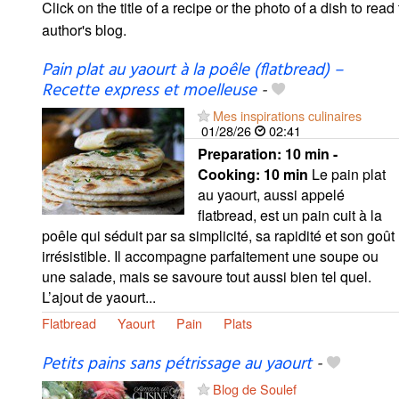
Click on the title of a recipe or the photo of a dish to read 
author's blog.
Pain plat au yaourt à la poêle (flatbread) –
Recette express et moelleuse
-
Mes inspirations culinaires
01/28/26
02:41
Preparation:
10 min -
Cooking:
10 min
Le pain plat
au yaourt, aussi appelé
flatbread, est un pain cuit à la
poêle qui séduit par sa simplicité, sa rapidité et son goût
irrésistible. Il accompagne parfaitement une soupe ou
une salade, mais se savoure tout aussi bien tel quel.
L’ajout de yaourt...
Flatbread
Yaourt
Pain
Plats
Petits pains sans pétrissage au yaourt
-
Blog de Soulef