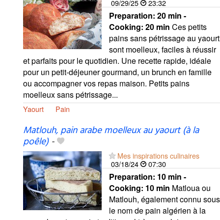
09/29/25
23:32
Preparation:
20 min -
Cooking:
20 min
Ces petits
pains sans pétrissage au yaourt
sont moelleux, faciles à réussir
et parfaits pour le quotidien. Une recette rapide, idéale
pour un petit-déjeuner gourmand, un brunch en famille
ou accompagner vos repas maison. Petits pains
moelleux sans pétrissage...
Yaourt
Pain
Matlouh, pain arabe moelleux au yaourt (à la
poêle)
-
Mes inspirations culinaires
03/18/24
07:30
Preparation:
10 min -
Cooking:
10 min
Matloua ou
Matlouh, également connu sous
le nom de pain algérien à la