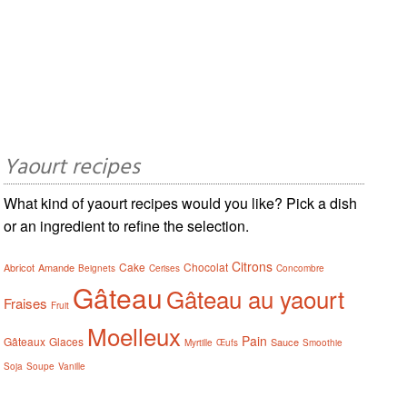
Yaourt recipes
What kind of yaourt recipes would you like? Pick a dish
or an ingredient to refine the selection.
Citrons
Cake
Chocolat
Abricot
Amande
Beignets
Cerises
Concombre
Gâteau
Gâteau au yaourt
Fraises
Fruit
Moelleux
Pain
Gâteaux
Glaces
Sauce
Myrtille
Œufs
Smoothie
Soja
Soupe
Vanille