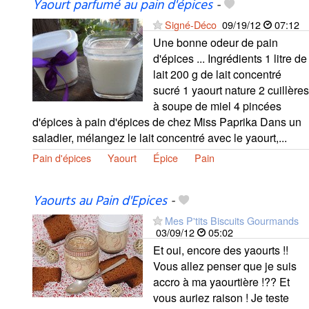
Yaourt parfumé au pain d'épices
-
Signé-Déco
09/19/12
07:12
Une bonne odeur de pain
d'épices ... Ingrédients 1 litre de
lait 200 g de lait concentré
sucré 1 yaourt nature 2 cuillères
à soupe de miel 4 pincées
d'épices à pain d'épices de chez Miss Paprika Dans un
saladier, mélangez le lait concentré avec le yaourt,...
Pain d'épices
Yaourt
Épice
Pain
Yaourts au Pain d'Epices
-
Mes P'tits Biscuits Gourmands
03/09/12
05:02
Et oui, encore des yaourts !!
Vous allez penser que je suis
accro à ma yaourtière !?? Et
vous auriez raison ! Je teste