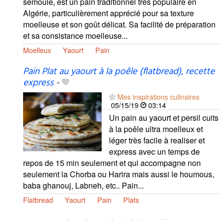
semoule, est un pain traditionnel très populaire en
Algérie, particulièrement apprécié pour sa texture
moelleuse et son goût délicat. Sa facilité de préparation
et sa consistance moelleuse...
Moelleux
Yaourt
Pain
Pain Plat au yaourt à la poêle (flatbread), recette
express
-
Mes inspirations culinaires
05/15/19
03:14
Un pain au yaourt et persil cuits
à la poêle ultra moelleux et
léger très facile à realiser et
express avec un temps de
repos de 15 min seulement et qui accompagne non
seulement la Chorba ou Harira mais aussi le houmous,
baba ghanouj, Labneh, etc.. Pain...
Flatbread
Yaourt
Pain
Plats