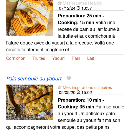
Mes recettes Healthy
07/12/24
13:57
Preparation:
25 min -
Cooking:
15 min
Voilà une
recette de pain au lait fourré à
la truite et aux cornichons à
l'aigre douce avec du yaourt à la grecque. Voilà une
recette totalement imaginée et
Cornichon
Truites
Yaourt
Pain
Lait
Pain semoule au yaourt
-
Mes inspirations culinaires
05/05/20
15:02
Preparation:
10 min -
Cooking:
35 min
Pain semoule
au yaourt Un délicieux pain
semoule au yaourt fait maison
qui accompagneront votre soupe, des petits pains