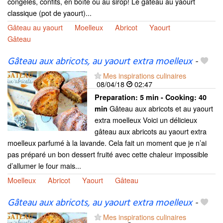
congelés, confits, en boîte ou au sirop! Le gâteau au yaourt
classique (pot de yaourt)...
Gâteau au yaourt
Moelleux
Abricot
Yaourt
Gâteau
Gâteau aux abricots, au yaourt extra moelleux
-
Mes inspirations culinaires
08/04/18
02:47
Preparation:
5 min - Cooking:
40
Gâteau aux abricots et au yaourt
min
extra moelleux Voici un délicieux
gâteau aux abricots au yaourt extra
moelleux parfumé à la lavande. Cela fait un moment que je n’ai
pas préparé un bon dessert fruité avec cette chaleur impossible
d’allumer le four mais...
Moelleux
Abricot
Yaourt
Gâteau
Gâteau aux abricots, au yaourt extra moelleux
-
Mes inspirations culinaires