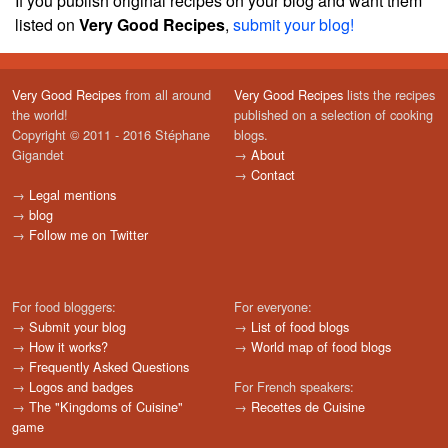
If you publish original recipes on your blog and want them
listed on
Very Good Recipes
,
submit your blog!
Very Good Recipes
from all around
Very Good Recipes
lists the recipes
the world!
published on a selection of cooking
Copyright © 2011 - 2016 Stéphane
blogs.
Gigandet
→
About
→
Contact
→
Legal mentions
→
blog
→
Follow me on Twitter
For food bloggers:
For everyone:
→
Submit your blog
→
List of food blogs
→
How it works?
→
World map of food blogs
→
Frequently Asked Questions
→
Logos and badges
For French speakers:
→
The "Kingdoms of Cuisine"
→
Recettes de Cuisine
game