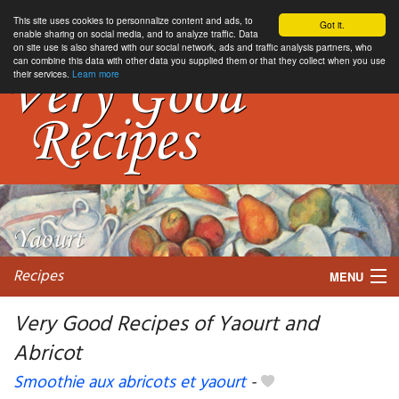
This site uses cookies to personnalize content and ads, to
Got it.
enable sharing on social media, and to analyze traffic. Data
on site use is also shared with our social network, ads and traffic analysis partners, who
can combine this data with other data you supplied them or that they collect when you use
their services.
Learn more
Recipes
MENU
Very Good Recipes of Yaourt and
Abricot
My favorite blogs
Smoothie aux abricots et yaourt
-