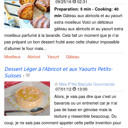
09/25/16
02:31
Preparation:
5 min - Cooking:
40
Gâteau aux abricots et au yaourt
min
extra moelleux Voici un délicieux
gâteau aux abricots et au yaourt extra
moelleux parfumé à la lavande. Cela fait un moment que je n’ai
pas préparé un bon dessert fruité avec cette chaleur impossible
d’allumer le four mais...
Moelleux
Abricot
Yaourt
Gâteau
Dessert Léger à l'Abricot et aux Yaourts Petits-
Suisses
-
Mes P'tits Biscuits Gourmands
07/01/12
13:00
Alors, je vais pas dire que c'est un
bavarois ou un entremet car je n'ai
pas de base en génoise mais la
texture y ressemble beaucoup. Du
coup, je ne sais pas comment appeler cette petite invention pour