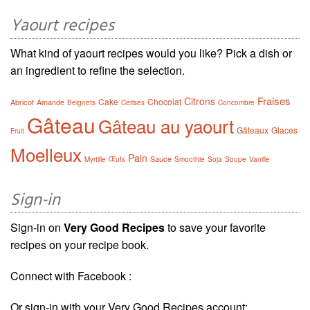
Yaourt recipes
What kind of yaourt recipes would you like? Pick a dish or
an ingredient to refine the selection.
Fraises
Citrons
Cake
Chocolat
Abricot
Amande
Beignets
Cerises
Concombre
Gâteau
Gâteau au yaourt
Gâteaux
Glaces
Fruit
Moelleux
Pain
Sauce
Myrtille
Œufs
Smoothie
Soja
Soupe
Vanille
Sign-in
Sign-in on
Very Good Recipes
to save your favorite
recipes on your recipe book.
Connect with Facebook :
Or sign-in with your Very Good Recipes account: