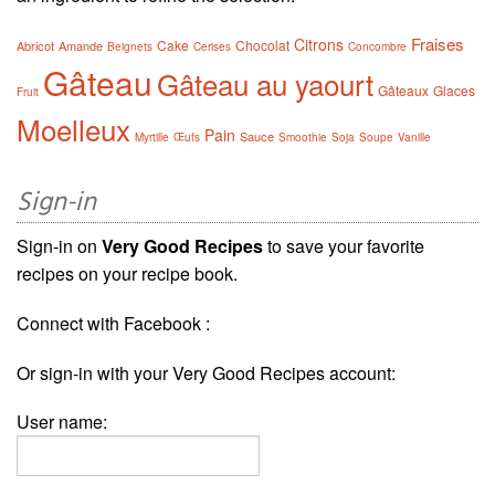
Fraises
Citrons
Cake
Chocolat
Abricot
Amande
Beignets
Cerises
Concombre
Gâteau
Gâteau au yaourt
Gâteaux
Glaces
Fruit
Moelleux
Pain
Sauce
Myrtille
Œufs
Smoothie
Soja
Soupe
Vanille
Sign-in
Sign-in on
Very Good Recipes
to save your favorite
recipes on your recipe book.
Connect with Facebook :
Or sign-in with your Very Good Recipes account:
User name: