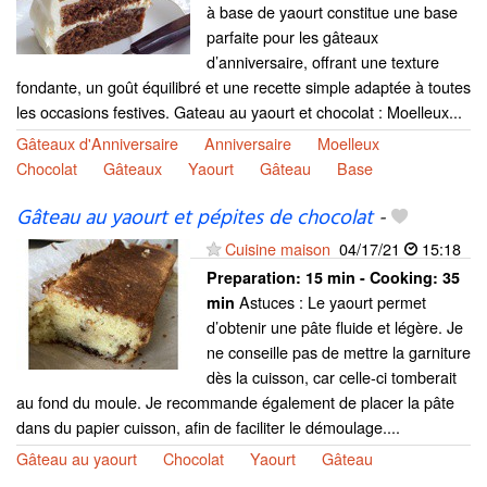
à base de yaourt constitue une base
parfaite pour les gâteaux
d’anniversaire, offrant une texture
fondante, un goût équilibré et une recette simple adaptée à toutes
les occasions festives. Gateau au yaourt et chocolat : Moelleux...
Gâteaux d'Anniversaire
Anniversaire
Moelleux
Chocolat
Gâteaux
Yaourt
Gâteau
Base
Gâteau au yaourt et pépites de chocolat
-
Cuisine maison
04/17/21
15:18
Preparation:
15 min - Cooking:
35
Astuces : Le yaourt permet
min
d’obtenir une pâte fluide et légère. Je
ne conseille pas de mettre la garniture
dès la cuisson, car celle-ci tomberait
au fond du moule. Je recommande également de placer la pâte
dans du papier cuisson, afin de faciliter le démoulage....
Gâteau au yaourt
Chocolat
Yaourt
Gâteau