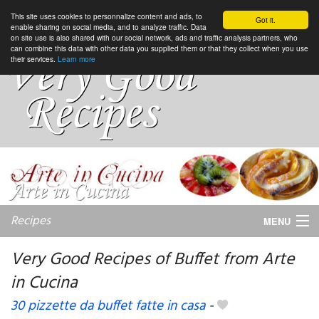
This site uses cookies to personnalize content and ads, to
Got it.
enable sharing on social media, and to analyze traffic. Data
on site use is also shared with our social network, ads and traffic analysis partners, who
can combine this data with other data you supplied them or that they collect when you use
their services.
Learn more
Recipes
MENU
Very Good Recipes of Buffet from Arte
in Cucina
My favorite blogs
30 pizzette da buffet fatte in casa
-