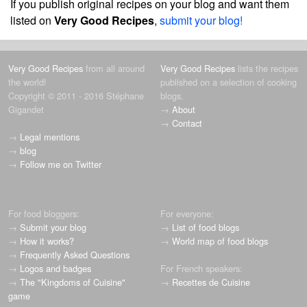
If you publish original recipes on your blog and want them
listed on
Very Good Recipes
,
submit your blog!
Very Good Recipes
from all around
Very Good Recipes
lists the recipes
the world!
published on a selection of cooking
Copyright © 2011 - 2016 Stéphane
blogs.
Gigandet
→
About
→
Contact
→
Legal mentions
→
blog
→
Follow me on Twitter
For food bloggers:
For everyone:
→
Submit your blog
→
List of food blogs
→
How it works?
→
World map of food blogs
→
Frequently Asked Questions
→
Logos and badges
For French speakers:
→
The "Kingdoms of Cuisine"
→
Recettes de Cuisine
game