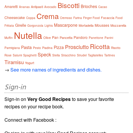
Biscotti
Brioches
Amaretti
Antipasti
Ananas
Avocado
Cacao
Crema
Cheesecake
Focaccia
Coppa
Cremoso
Farina
Finger Food
Food
Mascarpone
Girelle
Mousses
Mortadella
Mozzarella
Frittata
Gorgonzola
Lights
Nutella
Pan
Pandoro
Olive
Pancetta
Muffin
Panettone
Panini
Ricotta
Prosciutto
Pasta
Pizza
Parmigiana
Pesto
Piadina
Risotto
Speck
Rose
Salumi
Spaghetti
Stella
Stracchino
Strudel
Tagliatelles
Tartines
Tiramisu
Yogurt
→
See more names of ingredients and dishes.
Sign-in
Sign-in on
Very Good Recipes
to save your favorite
recipes on your recipe book.
Connect with Facebook :