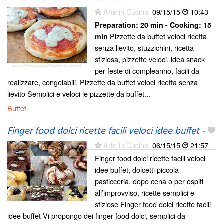
Arte in Cucina
09/15/15
10:43
Preparation:
20 min - Cooking:
15
Pizzette da buffet veloci ricetta
min
senza lievito, stuzzichini, ricetta
sfiziosa, pizzette veloci, idea snack
per feste di compleanno, facili da
realizzare, congelabili. Pizzette da buffet veloci ricetta senza
lievito Semplici e veloci le pizzette da buffet...
Buffet
Finger food dolci ricette facili veloci idee buffet
-
Arte in Cucina
06/15/15
21:57
Finger food dolci ricette facili veloci
idee buffet, dolcetti piccola
pasticceria, dopo cena o per ospiti
all’improvviso, ricette semplici e
sfiziose Finger food dolci ricette facili
idee buffet Vi propongo dei finger food dolci, semplici da