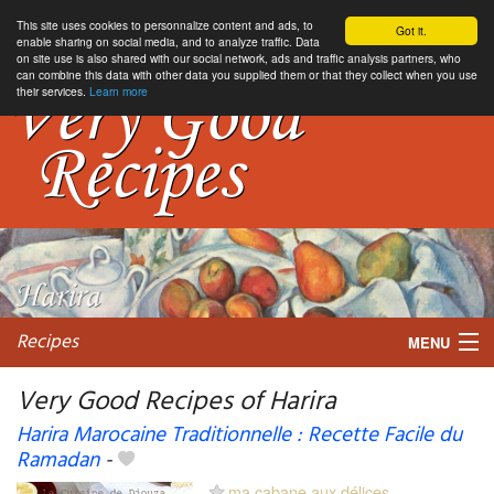
This site uses cookies to personnalize content and ads, to
Got it.
enable sharing on social media, and to analyze traffic. Data
on site use is also shared with our social network, ads and traffic analysis partners, who
can combine this data with other data you supplied them or that they collect when you use
their services.
Learn more
Recipes
MENU
Very Good Recipes of Harira
Harira Marocaine Traditionnelle : Recette Facile du
Ramadan
-
My favorite blogs
ma cabane aux délices