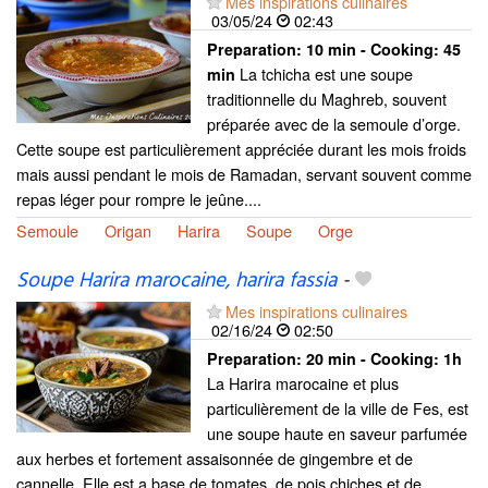
Mes inspirations culinaires
03/05/24
02:43
Preparation:
10 min - Cooking:
45
La tchicha est une soupe
min
traditionnelle du Maghreb, souvent
préparée avec de la semoule d’orge.
Cette soupe est particulièrement appréciée durant les mois froids
mais aussi pendant le mois de Ramadan, servant souvent comme
repas léger pour rompre le jeûne....
Semoule
Origan
Harira
Soupe
Orge
Soupe Harira marocaine, harira fassia
-
Mes inspirations culinaires
02/16/24
02:50
Preparation:
20 min - Cooking:
1h
La Harira marocaine et plus
particulièrement de la ville de Fes, est
une soupe haute en saveur parfumée
aux herbes et fortement assaisonnée de gingembre et de
cannelle, Elle est a base de tomates, de pois chiches et de