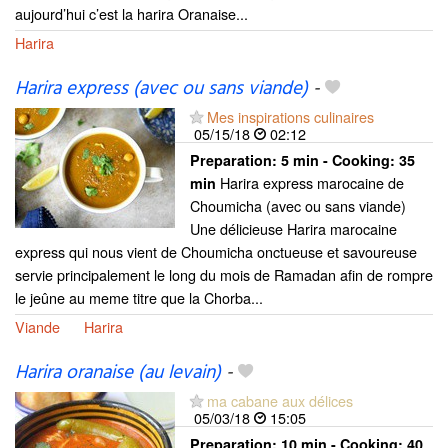
aujourd’hui c’est la harira Oranaise...
Harira
Harira express (avec ou sans viande)
-
Mes inspirations culinaires
05/15/18
02:12
Preparation:
5 min - Cooking:
35
Harira express marocaine de
min
Choumicha (avec ou sans viande)
Une délicieuse Harira marocaine
express qui nous vient de Choumicha onctueuse et savoureuse
servie principalement le long du mois de Ramadan afin de rompre
le jeûne au meme titre que la Chorba...
Viande
Harira
Harira oranaise (au levain)
-
ma cabane aux délices
05/03/18
15:05
Preparation:
10 min - Cooking:
40