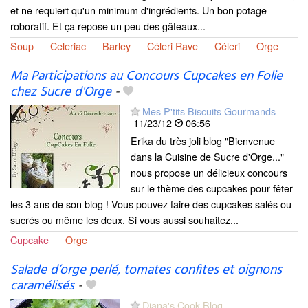
et ne requiert qu'un minimum d'ingrédients. Un bon potage
roboratif. Et ça repose un peu des gâteaux...
Soup
Celeriac
Barley
Céleri Rave
Céleri
Orge
Ma Participations au Concours Cupcakes en Folie
chez Sucre d'Orge
-
Mes P'tits Biscuits Gourmands
11/23/12
06:56
Erika du très joli blog "Bienvenue
dans la Cuisine de Sucre d'Orge..."
nous propose un délicieux concours
sur le thème des cupcakes pour fêter
les 3 ans de son blog ! Vous pouvez faire des cupcakes salés ou
sucrés ou même les deux. Si vous aussi souhaitez...
Cupcake
Orge
Salade d’orge perlé, tomates confites et oignons
caramélisés
-
Diana's Cook Blog