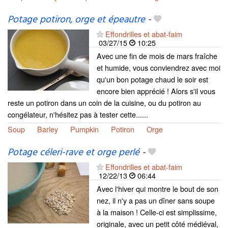
Potage potiron, orge et épeautre
-
Effondrilles et abat-faim
03/27/15
10:25
Avec une fin de mois de mars fraîche
et humide, vous conviendrez avec moi
qu'un bon potage chaud le soir est
encore bien apprécié ! Alors s'il vous
reste un potiron dans un coin de la cuisine, ou du potiron au
congélateur, n'hésitez pas à tester cette......
Soup
Barley
Pumpkin
Potiron
Orge
Potage céleri-rave et orge perlé
-
Effondrilles et abat-faim
12/22/13
06:44
Avec l'hiver qui montre le bout de son
nez, il n'y a pas un dîner sans soupe
à la maison ! Celle-ci est simplissime,
originale, avec un petit côté médiéval,