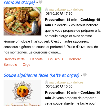
semoule d’orge}
-
ma cabane aux délices
08/10/20
17:30
Preparation:
15 min - Cooking:
45
Un délicieux couscous berbère
min
que je vous propose de préparer à la
semoule d’orge et avec comme
légume principale l’haricot vert. C’est un autre savoureux
couscous algérien en sauce et parfumé à l’huile d’olive, issu de
nos montagnes. Le couscous d’orge...
Haricots Verts
Haricots
Couscous
Berbere
Semoule
Orge
Soupe algérienne facile (kefta et orges)
-
ma cabane aux délices
05/03/20
15:55
Preparation:
10 min - Cooking:
30
Je vous propose de préparer
min
cette soupe algérienne facile pour