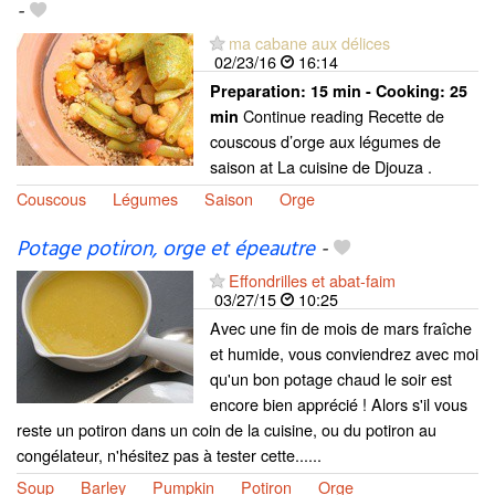
-
ma cabane aux délices
02/23/16
16:14
Preparation:
15 min - Cooking:
25
Continue reading Recette de
min
couscous d’orge aux légumes de
saison at La cuisine de Djouza .
Couscous
Légumes
Saison
Orge
Potage potiron, orge et épeautre
-
Effondrilles et abat-faim
03/27/15
10:25
Avec une fin de mois de mars fraîche
et humide, vous conviendrez avec moi
qu'un bon potage chaud le soir est
encore bien apprécié ! Alors s'il vous
reste un potiron dans un coin de la cuisine, ou du potiron au
congélateur, n'hésitez pas à tester cette......
Soup
Barley
Pumpkin
Potiron
Orge