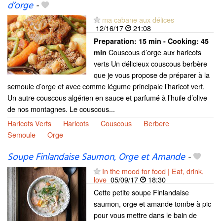
d’orge
-
ma cabane aux délices
12/16/17
21:08
Preparation:
15 min - Cooking:
45
Couscous d’orge aux haricots
min
verts Un délicieux couscous berbère
que je vous propose de préparer à la
semoule d’orge et avec comme légume principale l’haricot vert.
Un autre couscous algérien en sauce et parfumé à l’huile d’olive
de nos montagnes. Le couscous...
Haricots Verts
Haricots
Couscous
Berbere
Semoule
Orge
Soupe Finlandaise Saumon, Orge et Amande
-
In the mood for food | Eat, drink,
love
05/09/17
18:30
Cette petite soupe Finlandaise
saumon, orge et amande tombe à pic
pour vous mettre dans le bain de