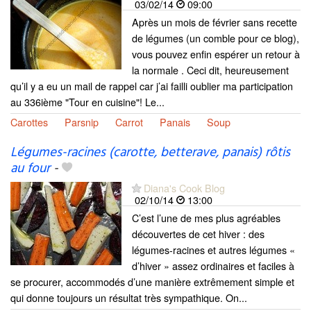
03/02/14
09:00
Après un mois de février sans recette
de légumes (un comble pour ce blog),
vous pouvez enfin espérer un retour à
la normale . Ceci dit, heureusement
qu’il y a eu un mail de rappel car j’ai failli oublier ma participation
au 336ième "Tour en cuisine"! Le...
Carottes
Parsnip
Carrot
Panais
Soup
Légumes-racines (carotte, betterave, panais) rôtis
au four
-
Diana's Cook Blog
02/10/14
13:00
C’est l’une de mes plus agréables
découvertes de cet hiver : des
légumes-racines et autres légumes «
d’hiver » assez ordinaires et faciles à
se procurer, accommodés d’une manière extrêmement simple et
qui donne toujours un résultat très sympathique. On...