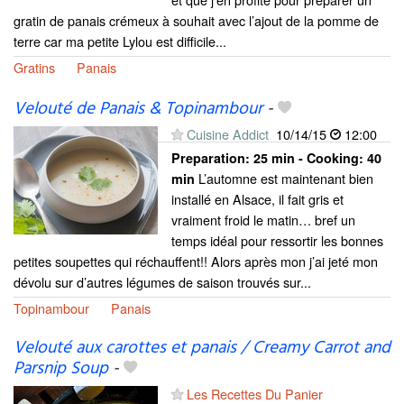
gratin de panais crémeux à souhait avec l’ajout de la pomme de
terre car ma petite Lylou est difficile...
Gratins
Panais
Velouté de Panais & Topinambour
-
Cuisine Addict
10/14/15
12:00
Preparation:
25 min - Cooking:
40
L’automne est maintenant bien
min
installé en Alsace, il fait gris et
vraiment froid le matin… bref un
temps idéal pour ressortir les bonnes
petites soupettes qui réchauffent!! Alors après mon j’ai jeté mon
dévolu sur d’autres légumes de saison trouvés sur...
Topinambour
Panais
Velouté aux carottes et panais / Creamy Carrot and
Parsnip Soup
-
Les Recettes Du Panier