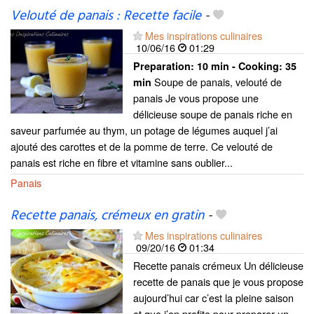
Velouté de panais : Recette facile
-
Mes inspirations culinaires
10/06/16
01:29
Preparation:
10 min - Cooking:
35
Soupe de panais, velouté de
min
panais Je vous propose une
délicieuse soupe de panais riche en
saveur parfumée au thym, un potage de légumes auquel j’ai
ajouté des carottes et de la pomme de terre. Ce velouté de
panais est riche en fibre et vitamine sans oublier...
Panais
Recette panais, crémeux en gratin
-
Mes inspirations culinaires
09/20/16
01:34
Recette panais crémeux Un délicieuse
recette de panais que je vous propose
aujourd’hui car c’est la pleine saison
et que j’en profite pour preparer un