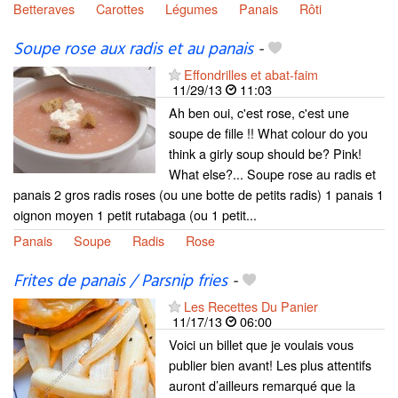
Betteraves
Carottes
Légumes
Panais
Rôti
Soupe rose aux radis et au panais
-
Effondrilles et abat-faim
11/29/13
11:03
Ah ben oui, c'est rose, c'est une
soupe de fille !! What colour do you
think a girly soup should be? Pink!
What else?... Soupe rose au radis et
panais 2 gros radis roses (ou une botte de petits radis) 1 panais 1
oignon moyen 1 petit rutabaga (ou 1 petit...
Panais
Soupe
Radis
Rose
Frites de panais / Parsnip fries
-
Les Recettes Du Panier
11/17/13
06:00
Voici un billet que je voulais vous
publier bien avant! Les plus attentifs
auront d’ailleurs remarqué que la