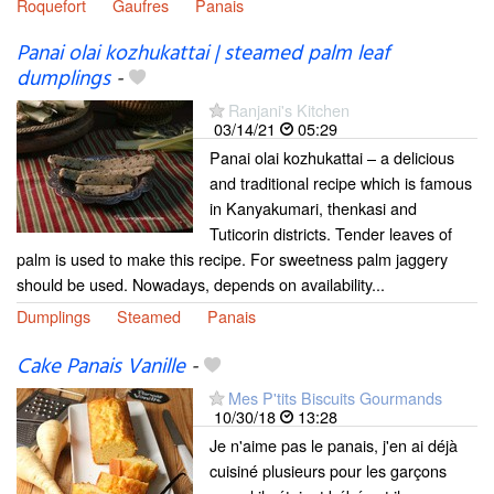
Roquefort
Gaufres
Panais
Panai olai kozhukattai | steamed palm leaf
dumplings
-
Ranjani's Kitchen
03/14/21
05:29
Panai olai kozhukattai – a delicious
and traditional recipe which is famous
in Kanyakumari, thenkasi and
Tuticorin districts. Tender leaves of
palm is used to make this recipe. For sweetness palm jaggery
should be used. Nowadays, depends on availability...
Dumplings
Steamed
Panais
Cake Panais Vanille
-
Mes P'tits Biscuits Gourmands
10/30/18
13:28
Je n'aime pas le panais, j'en ai déjà
cuisiné plusieurs pour les garçons