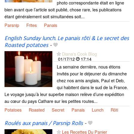
photo correspondante était en ligne
bien avant que l’article soit publié, chose rare, les publications
étant généralement soit simultanées soit...
Parsnip
Frites
Panais
English Sunday lunch. Le panais rôti & Le secret des
Roasted potatoes
-
Diana's Cook Blog
01/17/12
17:14
La semaine dernière, nous étions
invités pour le déjeuner du dimanche
chez nos amis anglais, Paul et Deb,
qui habitent dans le sud de la France.
Le voyage jusqu’à leur superbe maison relève d’une expédition
au cœur du pays Cathare sur les petites routes...
Potatoes
Roasted
Secret
Panais
Lunch
Rôti
Roulés aux panais / Parsnip Rolls
-
Les Recettes Du Panier