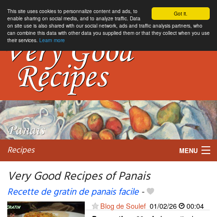
This site uses cookies to personnalize content and ads, to
Got it.
enable sharing on social media, and to analyze traffic. Data
on site use is also shared with our social network, ads and traffic analysis partners, who
can combine this data with other data you supplied them or that they collect when you use
their services.
Learn more
Recipes
MENU
Very Good Recipes of Panais
Recette de gratin de panais facile
-
My favorite blogs
Blog de Soulef
01/02/26
00:04