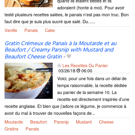
quand ils étaient bébés et ils
adoraient (honte à moi). Pour avoir
testé plusieurs recettes salées, le panais n'est pas mon truc. Bon
faut dire que je suis plus sucré que salé. Du......
Vanille
Panais
Cake
Gratin Crémeux de Panais à la Moutarde et au
Beaufort / Creamy Parsnip with Mustard and
Beaufort Cheese Gratin
-
Les Recettes Du Panier
03/26/18
06:00
Voici, pour une fois dans un délai de
temps raisonnable, la recette dédiée
au panier de la semaine 10. La
recette est directement inspirée d’une
recette anglaise. Et bien que j’adore ce légume, je commence à
avoir du mal à trouver de nouvelles façons de...
Moutarde
Beaufort
Parsnip
Mustard
Cheese
Gratins
Panais