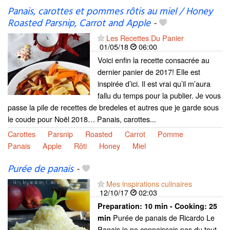
Panais, carottes et pommes rôtis au miel / Honey
Roasted Parsnip, Carrot and Apple
-
Les Recettes Du Panier
01/05/18
06:00
Voici enfin la recette consacrée au
dernier panier de 2017! Elle est
inspirée d’ici. Il est vrai qu’il m’aura
fallu du temps pour la publier. Je vous
passe la pile de recettes de bredeles et autres que je garde sous
le coude pour Noël 2018… Panais, carottes...
Carottes
Parsnip
Roasted
Carrot
Pomme
Panais
Apple
Rôti
Honey
Miel
Purée de panais
-
Mes inspirations culinaires
12/10/17
02:03
Preparation:
10 min - Cooking:
25
Purée de panais de Ricardo Le
min
Panais je ne connaissais pas du tout