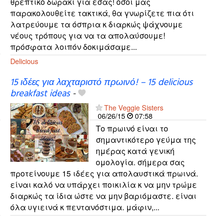
θρεπτικό δωράκι για εσάς! όσοι μας
παρακολουθείτε τακτικά, θα γνωρίζετε πια ότι
λατρεύουμε τα όσπρια κ διαρκώς ψάχνουμε
νέους τρόπους για να τα απολαύσουμε!
πρόσφατα λοιπόν δοκιμάσαμε...
Delicious
15 ιδέες για λαχταριστό πρωινό! – 15 delicious
breakfast ideas
-
The Veggie Sisters
06/26/15
07:58
Το πρωινό είναι το
σημαντικότερο γεύμα της
ημέρας κατά γενική
ομολογία. σήμερα σας
προτείνουμε 15 ιδέες για απολαυστικά πρωινά.
είναι καλό να υπάρχει ποικιλία κ να μην τρώμε
διαρκώς τα ίδια ώστε να μην βαριόμαστε. είναι
όλα υγιεινά κ πεντανόστιμα. μάφιν,...