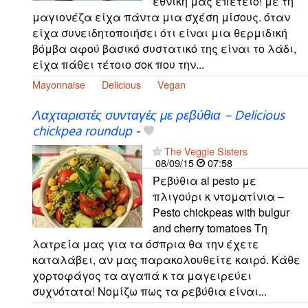
εθνική μας επέτειο! με τη
μαγιονέζα είχα πάντα μια σχέση μίσους. όταν
είχα συνειδητοποιήσει ότι είναι μια θερμιδική
βόμβα αφού βασικό συστατικό της είναι το λάδι,
είχα πάθει τέτοιο σοκ που την...
Mayonnaise
Delicious
Vegan
Λαχταριστές συνταγές με ρεβύθια – Delicious
chickpea roundup
-
The Veggie Sisters
08/09/15
07:58
Ρεβύθια al pesto με
πλιγούρι κ ντοματίνια –
Pesto chickpeas with bulgur
and cherry tomatoes Τη
λατρεία μας για τα όσπρια θα την έχετε
καταλάβει, αν μας παρακολουθείτε καιρό. Κάθε
χορτοφάγος τα αγαπά κ τα μαγειρεύει
συχνότατα! Νομίζω πως τα ρεβύθια είναι...