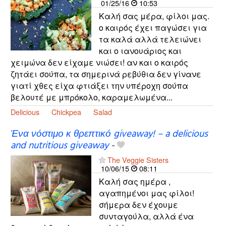
01/25/16
10:53
Καλή σας μέρα, φίλοι μας.
ο καιρός έχει παγώσει για
τα καλά αλλά τελειώνει
και ο ιανουάριος και
χειμώνα δεν είχαμε νιώσει! αν και ο καιρός
ζητάει σούπα, τα σημερινά ρεβύθια δεν γίνανε
γιατί χθες είχα φτιάξει την υπέροχη σούπα
βελουτέ με μπρόκολο, καραμελωμένα...
Delicious
Chickpea
Salad
Ένα νόστιμο κ θρεπτικό giveaway! – a delicious
and nutritious giveaway
-
The Veggie Sisters
10/06/15
08:11
Καλή σας ημέρα ,
αγαπημένοι μας φίλοι!
σήμερα δεν έχουμε
συνταγούλα, αλλά ένα