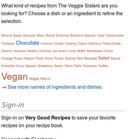
What kind of recipes from The Veggie Sisters are you
looking for? Choose a dish or an ingredient to refine the
selection.
Almond
Apple
Avocado
Bean
Bread
Butternut
Butternut Squash
Cake
Cheesecake
Chocolate
Greek
Chickpea
Coconut
Cookie
Cooking
Cream
Delicious
Food
Mushroom
Greens
Hazelnut
Healthy
Hummus
Ice cream
Lentil
Muffin
Onion
Salad
Orange
Quinoa
Roasted
Sauce
Pasta
Pepper
Pesto
Pizza
Potato
Red
Tarts
Smoothie
Soup
Squash
Strawberry
Sweet
Tahini
Tomatoes
Truffles
Vegan
Veggie
Walnut
→
See more names of ingredients and dishes.
Sign-in
Sign-in on
Very Good Recipes
to save your favorite
recipes on your recipe book.