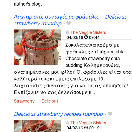
author's blog.
Λαχταριστές συνταγές με φράουλες – Delicious
strawberry roundup
-
The Veggie Sisters
04/03/16
09:44
Σοκολατένια κρέμα με
φράουλες κ σπόρους chia –
Chocolate strawberry chia
pudding Καλημερούδια,
αγαπημένοι/ες μου φίλοι! Οι φράουλες είναι στα
καλύτερά τους κι εμείς επιλέξαμε 10
λαχταριστές συνταγές για να τις αξιοποιήσετε!
Ελπίζουμε να σας δελεάσουμε κ...
Strawberry
Delicious
Delicious strawberry recipes roundup
-
The Veggie Sisters
04/02/16
20:19