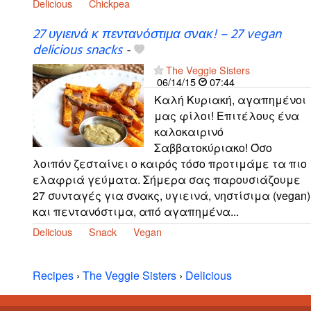
Delicious
Chickpea
27 υγιεινά κ πεντανόστιμα σνακ! – 27 vegan
delicious snacks
-
The Veggie Sisters
06/14/15
07:44
Καλή Κυριακή, αγαπημένοι
μας φίλοι! Επιτέλους ένα
καλοκαιρινό
Σαββατοκύριακο! Όσο
λοιπόν ζεσταίνει ο καιρός τόσο προτιμάμε τα πιο
ελαφριά γεύματα. Σήμερα σας παρουσιάζουμε
27 συνταγές για σνακς, υγιεινά, νηστίσιμα (vegan)
και πεντανόστιμα, από αγαπημένα...
Delicious
Snack
Vegan
Recipes
›
The Veggie Sisters
›
Delicious