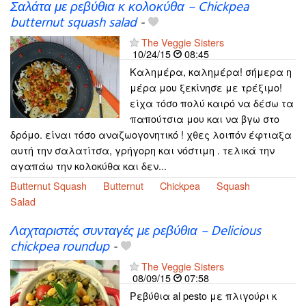
Σαλάτα με ρεβύθια κ κολοκύθα – Chickpea
butternut squash salad
-
The Veggie Sisters
10/24/15
08:45
Καλημέρα, καλημέρα! σήμερα η
μέρα μου ξεκίνησε με τρέξιμο!
είχα τόσο πολύ καιρό να δέσω τα
παπούτσια μου και να βγω στο
δρόμο. είναι τόσο αναζωογονητικό ! χθες λοιπόν έφτιαξα
αυτή την σαλατίτσα, γρήγορη και νόστιμη . τελικά την
αγαπάω την κολοκύθα και δεν...
Butternut Squash
Butternut
Chickpea
Squash
Salad
Λαχταριστές συνταγές με ρεβύθια – Delicious
chickpea roundup
-
The Veggie Sisters
08/09/15
07:58
Ρεβύθια al pesto με πλιγούρι κ