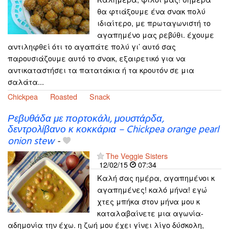
θα φτιάξουμε ένα σνακ πολύ
ιδιαίτερο, με πρωταγωνιστή το
αγαπημένο μας ρεβύθι. έχουμε
αντιληφθεί ότι το αγαπάτε πολύ γι’ αυτό σας
παρουσιάζουμε αυτό το σνακ, εξαιρετικό για να
αντικαταστήσει τα πατατάκια ή τα κρουτόν σε μια
σαλάτα...
Chickpea
Roasted
Snack
Ρεβυθάδα με πορτοκάλι, μουστάρδα,
δεντρολίβανο κ κοκκάρια – Chickpea orange pearl
onion stew
-
The Veggie Sisters
12/02/15
07:34
Καλή σας ημέρα, αγαπημένοι κ
αγαπημένες! καλό μήνα! εγώ
χτες μπήκα στον μήνα μου κ
καταλαβαίνετε μια αγωνία-
αδημονία την έχω. η ζωή μου έχει γίνει λίγο δύσκολη,