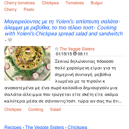
Cherry tomatoes
Chickpea
Tomatoes
Bulgur
Cherry
Pesto
Μαγειρεύοντας με τη Yoleni’s: απίστευτη σαλάτα-
άλειμμα με ρεβύθια, το πιο τέλειο τοστ- Cooking
with Yoleni’s:Chickpea spread salad and sandwitch
-
The Veggie Sisters
01/15/15
09:11
Ξεκινώ δηλώνοντας πόοοοσο
πολύ χαρούμενη είμαι για τη
σημερινή συνταγή. ρεβύθια
λιωμένα με το πιρούνι κ
ανακατεμένα με ένα σωρό καλούδια δημιουργούν μια
σαλάτα-άλειμμα που τρώγεται είτε σκέτη είτε ακόμα
καλύτερα μέσα σε σάντουιτς/τοστ. τώρα αν σας πω ότι...
Chickpea
Cooking
Salad
Recipes
›
The Veggie Sisters
›
Chickpea