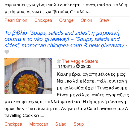
αφού πια έχω γίνει πολύ δυσκίνητη, πονάει πάρα πολύ η
μέση μου, γενικά έχω “βαρύνει” πολύ κ...
Pearl Onion
Chickpea
Orange
Onion
Stew
Το βιβλίο “Soups, salads and sides”, η μαροκινή
σούπα κ το νέο giveaway! – “Soups, salads and
sides”, moroccan chickpea soup & new giveaway
-
The Veggie Sisters
11/06/15
09:33
Καλημέρα, αγαπημένοι/ες μας!
Ναι, καλά είδατε, πάλι συνταγή
με κολοκύθα έχει! Τι να κάνουμε;
Είναι μεγάλες, οπότε αγοράζεις
μια και φτιάχνεις πολλά φαγάκια! Η σημερινή συνταγή
όμως δεν είναι δικιά μας. Ανήκει στην Cate Lawrence του A
travelling Cook και...
Chickpea
Moroccan
Salad
Soup