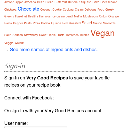
Almond
Apple
Avocado
Bean
Bread
Butternut
Butternut Squash
Cake
Cheesecake
Chocolate
Greek
Chickpea
Coconut
Cookie
Cooking
Cream
Delicious
Food
Mushroom
Orange
Greens
Hazelnut
Healthy
Hummus
Ice cream
Lentil
Muffin
Onion
Salad
Quinoa
Roasted
Sauce
Pasta
Pepper
Pesto
Pizza
Potato
Red
Smoothie
Vegan
Tarts
Soup
Squash
Strawberry
Sweet
Tahini
Tomatoes
Truffles
Veggie
Walnut
→
See more names of ingredients and dishes.
Sign-in
Sign-in on
Very Good Recipes
to save your favorite
recipes on your recipe book.
Connect with Facebook :
Or sign-in with your Very Good Recipes account:
User name: