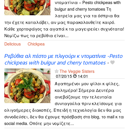
ντοματίνια – Pesto chickpeas with
bulgur and cherry tomatoes Τη
λατρεία μας για τα όσπρια θα
την έχετε καταλάβει, αν μας παρακολουθείτε καιρό.
Κάθε χορτοφάγος τα αγαπά κ τα μαγειρεύει συχνότατα!
Νομίζω πως τα ρεβύθια είναι...
Delicious
Chickpea
Ρεβύθια αλ πέστο με πλιγούρι κ ντοματίνια -Pesto
chickpeas with bulgur and cherry tomatoes
-
The Veggie Sisters
07/20/15
14:01
Αγαπημένοι μου φίλοι κ φίλες,
καλημέρα! Σήμερα Δευτέρα
ανεβάζουμε την τελευταία
συνταγούλα πριν κλείσουμε για
ολιγοήμερες διακοπές. Επειδή η τεχνολογία δεν θα μας
συνοδεύσει, δεν θα έχουμε πρόσβαση στο blog, το mail κ τα
social media. Οπότε μην νομίζετε...