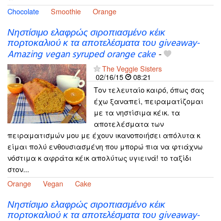
Chocolate
Smoothie
Orange
Νηστίσιμο ελαφρώς σιροπιασμένο κέικ
πορτοκαλιού κ τα αποτελέσματα του giveaway-
Amazing vegan syruped orange cake
-
The Veggie Sisters
02/16/15
08:21
Τον τελευταίο καιρό, όπως σας
έχω ξαναπεί, πειραματίζομαι
με τα νηστίσιμα κέικ. τα
αποτελέσματα των
πειραματισμών μου με έχουν ικανοποιήσει απόλυτα κ
είμαι πολύ ενθουσιασμένη που μπορώ πια να φτιάχνω
νόστιμα κ αφράτα κέικ απολύτως υγιεινά! το ταξίδι
στον...
Orange
Vegan
Cake
Νηστίσιμο ελαφρώς σιροπιασμένο κέικ
πορτοκαλιού κ τα αποτελέσματα του giveaway-