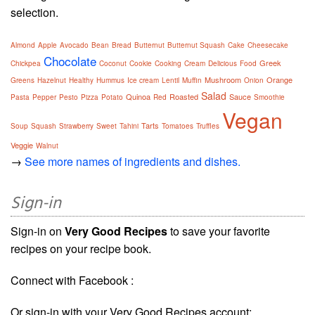
selection.
Almond
Apple
Avocado
Bean
Bread
Butternut
Butternut Squash
Cake
Cheesecake
Chocolate
Greek
Chickpea
Coconut
Cookie
Cooking
Cream
Delicious
Food
Mushroom
Orange
Greens
Hazelnut
Healthy
Hummus
Ice cream
Lentil
Muffin
Onion
Salad
Quinoa
Roasted
Sauce
Pasta
Pepper
Pesto
Pizza
Potato
Red
Smoothie
Vegan
Tarts
Soup
Squash
Strawberry
Sweet
Tahini
Tomatoes
Truffles
Veggie
Walnut
→
See more names of ingredients and dishes.
Sign-in
Sign-in on
Very Good Recipes
to save your favorite
recipes on your recipe book.
Connect with Facebook :
Or sign-in with your Very Good Recipes account: