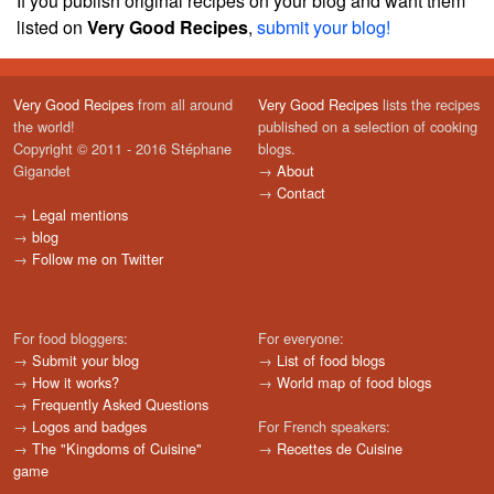
If you publish original recipes on your blog and want them
listed on
Very Good Recipes
,
submit your blog!
Very Good Recipes
from all around
Very Good Recipes
lists the recipes
the world!
published on a selection of cooking
Copyright © 2011 - 2016 Stéphane
blogs.
Gigandet
→
About
→
Contact
→
Legal mentions
→
blog
→
Follow me on Twitter
For food bloggers:
For everyone:
→
Submit your blog
→
List of food blogs
→
How it works?
→
World map of food blogs
→
Frequently Asked Questions
→
Logos and badges
For French speakers:
→
The "Kingdoms of Cuisine"
→
Recettes de Cuisine
game