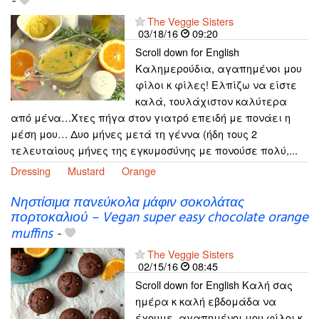
-
The Veggie Sisters
03/18/16
09:20
Scroll down for English
Καλημερούδια, αγαπημένοι μου
φίλοι κ φίλες! Ελπίζω να είστε
καλά, τουλάχιστον καλύτερα
από μένα…Χτες πήγα στον γιατρό επειδή με πονάει η
μέση μου… Δυο μήνες μετά τη γέννα (ήδη τους 2
τελευταίους μήνες της εγκυμοσύνης με πονούσε πολύ,...
Dressing
Mustard
Orange
Νηστίσιμα πανεύκολα μάφιν σοκολάτας
πορτοκαλιού – Vegan super easy chocolate orange
muffins
-
The Veggie Sisters
02/15/16
08:45
Scroll down for English Καλή σας
ημέρα κ καλή εβδομάδα να
έχουμε, αγαπημένοι μου φίλοι κ