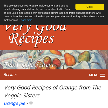
This site uses cookies to personnalize content and ads, to
Got it.
enable sharing on social media, and to analyze traffic. Data
on site use is also shared with our social network, ads and traffic analysis partners, who
can combine this data with other data you supplied them or that they collect when you use
their services.
Learn more
Recipes
MENU
Very Good Recipes of Orange from The
Veggie Sisters
My favorite blogs
Orange pie
-