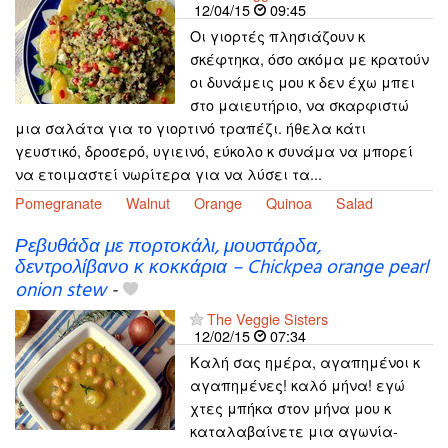
12/04/15
09:45
Οι γιορτές πλησιάζουν κ
σκέφτηκα, όσο ακόμα με κρατούν
οι δυνάμεις μου κ δεν έχω μπει
στο μαιευτήριο, να σκαρφιστώ
μια σαλάτα για το γιορτινό τραπέζι. ήθελα κάτι
γευστικό, δροσερό, υγιεινό, εύκολο κ συνάμα να μπορεί
να ετοιμαστεί νωρίτερα για να λύσει τα...
Pomegranate
Walnut
Orange
Quinoa
Salad
Ρεβυθάδα με πορτοκάλι, μουστάρδα,
δεντρολίβανο κ κοκκάρια – Chickpea orange pearl
onion stew
-
The Veggie Sisters
12/02/15
07:34
Καλή σας ημέρα, αγαπημένοι κ
αγαπημένες! καλό μήνα! εγώ
χτες μπήκα στον μήνα μου κ
καταλαβαίνετε μια αγωνία-