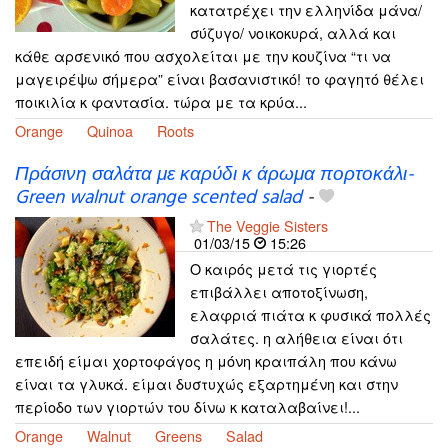
κατατρέχει την ελληνίδα μάνα/
σύζυγο/ νοικοκυρά, αλλά και
κάθε αρσενικό που ασχολείται με την κουζίνα “τι να
μαγειρέψω σήμερα” είναι βασανιστικό! το φαγητό θέλει
ποικιλία κ φαντασία. τώρα με τα κρύα...
Orange
Quinoa
Roots
Πράσινη σαλάτα με καρύδι κ άρωμα πορτοκάλι-
Green walnut orange scented salad
-
The Veggie Sisters
01/03/15
15:26
Ο καιρός μετά τις γιορτές
επιβάλλει αποτοξίνωση,
ελαφριά πιάτα κ φυσικά πολλές
σαλάτες. η αλήθεια είναι ότι
επειδή είμαι χορτοφάγος η μόνη κραιπάλη που κάνω
είναι τα γλυκά. είμαι δυστυχώς εξαρτημένη και στην
περίοδο των γιορτών του δίνω κ καταλαβαίνει!...
Orange
Walnut
Greens
Salad