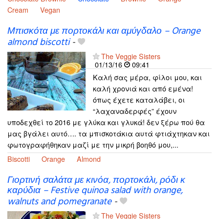
Cream
Vegan
Μπισκότα με πορτοκάλι και αμύγδαλο – Orange
almond biscotti
-
The Veggie Sisters
01/13/16
09:41
Καλή σας μέρα, φίλοι μου, και
καλή χρονιά και από εμένα!
όπως έχετε καταλάβει, οι
“λαχαναδερφές” έχουν
υποδεχθεί το 2016 με γλύκα και γλυκά! δεν ξέρω πού θα
μας βγάλει αυτό…. τα μπισκοτάκια αυτά φτιάχτηκαν και
φωτογραφήθηκαν μαζί με την μικρή βοηθό μου,...
Biscotti
Orange
Almond
Γιορτινή σαλάτα με κινόα, πορτοκάλι, ρόδι κ
καρύδια – Festive quinoa salad with orange,
walnuts and pomegranate
-
The Veggie Sisters