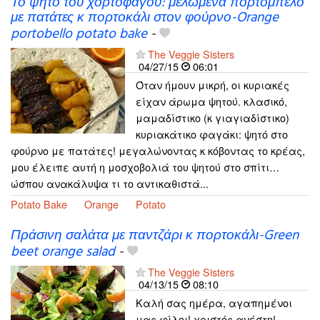
Το ψητό του χορτοφάγου: μελωμένα πορτομπέλο
με πατάτες κ πορτοκάλι στον φούρνο-Orange
portobello potato bake
-
The Veggie Sisters
04/27/15
06:01
Όταν ήμουν μικρή, οι κυριακές
είχαν άρωμα ψητού. κλασικό,
μαμαδίστικο (κ γιαγιαδίστικο)
κυριακάτικο φαγάκι: ψητό στο
φούρνο με πατάτες! μεγαλώνοντας κ κόβοντας το κρέας,
μου έλειπε αυτή η μοσχοβολιά του ψητού στο σπίτι…
ώσπου ανακάλυψα τι το αντικαθιστά...
Potato Bake
Orange
Potato
Πράσινη σαλάτα με παντζάρι κ πορτοκάλι-Green
beet orange salad
-
The Veggie Sisters
04/13/15
08:10
Καλή σας ημέρα, αγαπημένοι
μας φίλοι! χριστός ανέστη!