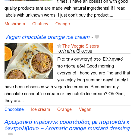
times, I have an obsession with good
quality products taht are made with natural ingredients! If I read
labels with unknown words, I just don’t buy the product....
Mushroom
Chutney
Orange
Vegan chocolate orange ice cream
-
The Veggie Sisters
07/18/16
07:38
Για την συνταγή στα Ελληνικά
πατήστε εδώ Good morning
everyone! I hope you are fine and that
you enjoy long summer days! Lately I
have been obsessed with vegan ice creams. Remember my
chocolate coconut ice cream or my nutella ice cream? Oh God,
they are...
Chocolate
Ice cream
Orange
Vegan
Αρωματικό ντρέσινγκ μουστάρδας με πορτοκάλι κ
δεντρολίβανο – Aromatic orange mustard dressing