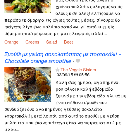
χρόνια πολλά κ ευλογημένα σε
όλους κ σε όλες! ελπίζουμε να
περάσατε όμορφα τις άγιες τούτες μέρες. σίγουρα θα
φάγατε λίγο έως πολύ παραπάνω, γι’ αυτό κι εμείς
σήμερα επιστρέφουμε με μια ελαφριά, αλλά...
Orange
Greens
Salad
Beet
Σμούθι με γεύση σοκολατόπιτας με πορτοκάλι! –
Chocolate orange smoothie
-
The Veggie Sisters
03/09/15
05:56
Καλή σας ημέρα, αγαπημένοι
μου φίλοι κ καλή εβδομάδα!
ξεκινάμε την εβδομάδα γλυκά με
ένα απίθανο σμούθι που
συνδυάζει δυο αγαπημένες γεύσεις σοκολάτα
+πορτοκάλι! μετά λοιπόν από αυτό το σμούθι με γεύση
μηλόπιτα που έκανε πάταγο είπα να πειραματιστώ με
άλλο...