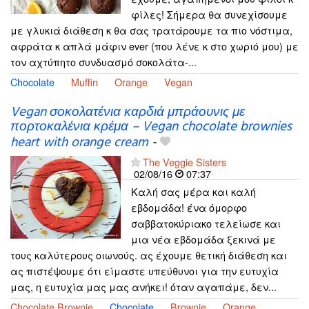
φίλες! Σήμερα θα συνεχίσουμε
με γλυκιά διάθεση κ θα σας τρατάρουμε τα πιο νόστιμα,
αφράτα κ απλά μάφιν ever (που λένε κ στο χωριό μου) με
τον αχτύπητο συνδυασμό σοκολάτα-...
Chocolate
Muffin
Orange
Vegan
Vegan σοκολατένια καρδιά μπράουνις με
πορτοκαλένια κρέμα – Vegan chocolate brownies
heart with orange cream
-
The Veggie Sisters
02/08/16
07:37
Καλή σας μέρα και καλή
εβδομάδα! ένα όμορφο
σαββατοκύριακο τελείωσε και
μια νέα εβδομάδα ξεκινά με
τους καλύτερους οιωνούς. ας έχουμε θετική διάθεση και
ας πιστέψουμε ότι είμαστε υπεύθυνοι για την ευτυχία
μας, η ευτυχία μας μας ανήκει! όταν αγαπάμε, δεν...
Chocolate Brownie
Chocolate
Brownie
Orange