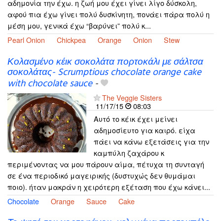
αδημονία την έχω. η ζωή μου έχει γίνει λίγο δύσκολη,
αφού πια έχω γίνει πολύ δυσκίνητη, πονάει πάρα πολύ η
μέση μου, γενικά έχω “βαρύνει” πολύ κ...
Pearl Onion
Chickpea
Orange
Onion
Stew
Κολασμένο κέικ σοκολάτα πορτοκάλι με σάλτσα
σοκολάτας- Scrumptious chocolate orange cake
with chocolate sauce
-
The Veggie Sisters
11/17/15
08:03
Αυτό το κέικ έχει μείνει
αδημοσίευτο για καιρό. είχα
πάει να κάνω εξετάσεις για την
καμπύλη ζαχάρου κ
περιμένοντας να μου πάρουν αίμα, πέτυχα τη συνταγή
σε ένα περιοδικό μαγειρικής (δυστυχώς δεν θυμάμαι
ποιο). ήταν μακράν η χειρότερη εξέταση που έχω κάνει...
Chocolate
Orange
Sauce
Cake