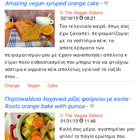
Amazing vegan syruped orange cake
-
The Veggie Sisters
02/16/15
08:21
Τον τελευταίο καιρό, όπως σας
έχω ξαναπεί, πειραματίζομαι
με τα νηστίσιμα κέικ. τα
αποτελέσματα των
πειραματισμών μου με έχουν ικανοποιήσει απόλυτα κ
είμαι πολύ ενθουσιασμένη που μπορώ πια να φτιάχνω
νόστιμα κ αφράτα κέικ απολύτως υγιεινά! το ταξίδι
στον...
Orange
Vegan
Cake
Πορτοκαλένια λαχανικά ρίζες φούρνου με κινόα-
Roots orange bake with quinoa
-
The Veggie Sisters
01/31/15
11:46
Καλή σας μέρα, αγαπημένοι μου
φίλοι! το πάγιο ερώτημα που