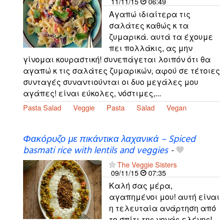
11/11/15
06:49
Αγαπώ ιδιαίτερα τις
σαλάτες καθώς κ τα
ζυμαρικά. αυτά τα έχουμε
πει πολλάκις, ας μην
γίνομαι κουραστική! συνεπάγεται λοιπόν ότι θα
αγαπώ κ τις σαλάτες ζυμαρικών, αφού σε τέτοιες
συνταγές συναντιούνται οι δυο μεγάλες μου
αγάπες! είναι εύκολες, νόστιμες,...
Pasta Salad
Veggie
Pasta
Salad
Vegan
Φακόρυζο με πικάντικα λαχανικά – Spiced
basmati rice with lentils and veggies
-
The Veggie Sisters
09/11/15
07:35
Καλή σας μέρα,
αγαπημένοι μου! αυτή είναι
η τελευταία ανάρτηση από
το σπίτι της νονάς ελένης!