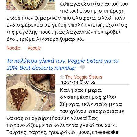
έσπαγα εξαιτίας αυτού του
πιάτου! είναι μια υπέροχη
εκδοχή των ζυμαρικών, πιο ελαφριά, αλλά πολύ
ενδιαφέρουσα σε γεύση κ πολύ υγιεινή, εξαιτίας
της μεγάλης ποσότητας λαχανικών που κρύβει!
έτσι, τρώμε λιγότερο ζυμαρικό...
Noodle
Veggie
Τα καλύτερα γλυκά των Veggie Sisters για το
2014-Best desserts roundup
-
The Veggie Sisters
12/31/14
07:52
Καλή σας ημέρα,
αγαπημένοι μας φίλοι!
Σήμερα, τελευταία μέρα
του χρόνου, αποφασίσαμε
να σας αποχαιρετήσουμε γλυκά! Σας
παρουσιάζουμε τα καλύτερα γλυκά του 2014.
Τούρτες, τάρτες, τρουφάκια, μους, cheesecake,