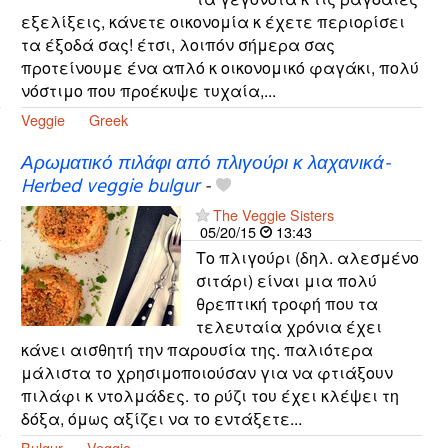
εξελίξεις, κάνετε οικονομία κ έχετε περιορίσει
τα έξοδά σας! έτσι, λοιπόν σήμερα σας
προτείνουμε ένα απλό κ οικονομικό φαγάκι, πολύ
νόστιμο που προέκυψε τυχαία,...
Veggie
Greek
Αρωματικό πιλάφι από πλιγούρι κ λαχανικά-
Herbed veggie bulgur
-
The Veggie Sisters
05/20/15
13:43
Το πλιγούρι (δηλ. αλεσμένο
σιτάρι) είναι μια πολύ
θρεπτική τροφή που τα
τελευταία χρόνια έχει
κάνει αισθητή την παρουσία της. παλιότερα
μάλιστα το χρησιμοποιούσαν για να φτιάξουν
πιλάφι κ ντολμάδες. το ρύζι του έχει κλέψει τη
δόξα, όμως αξίζει να το εντάξετε...
Bulgur
Veggie