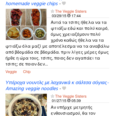
homemade veggie chips
-
The Veggie Sisters
03/29/15
17:44
Αυτά τα τσιπς ήθελα να τα
φτιάξω εδώ και πολύ καιρό,
όμως χρειαζόμουν πολύ
χρόνο καθώς ήθελα να τα
φτιάξω όλα μαζί με αποτέλεσμα να τα αναβάλω
από βδομάδα σε βδομάδα. πριν λίγες μέρες όμως
ήρθε η ώρα τους. τσιπς, ποιος δεν αγαπάει τα
τσιπς; σε ποιον δεν...
Veggie
Chip
Υπέροχα νουντλς με λαχανικά κ σάλτσα σόγιας-
Amazing veggie noodles
-
The Veggie Sisters
01/27/15
05:39
Αν υπήρχε μετρητής
ενθουσιασμού, θα τον