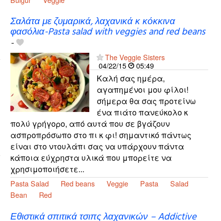
Σαλάτα με ζυμαρικά, λαχανικά κ κόκκινα
φασόλια-Pasta salad with veggies and red beans
-
The Veggie Sisters
04/22/15
05:49
Καλή σας ημέρα,
αγαπημένοι μου φίλοι!
σήμερα θα σας προτείνω
ένα πιάτο πανεύκολο κ
πολύ γρήγορο, από αυτά που σε βγάζουν
ασπροπρόσωπο στο πι κ φι! σημαντικό πάντως
είναι στο ντουλάπι σας να υπάρχουν πάντα
κάποια εύχρηστα υλικά που μπορείτε να
χρησιμοποιήσετε...
Pasta Salad
Red beans
Veggie
Pasta
Salad
Bean
Red
Εθιστικά σπιτικά τσιπς λαχανικών – Addictive