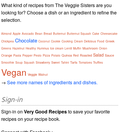
What kind of recipes from The Veggie Sisters are you
looking for? Choose a dish or an ingredient to refine the
selection.
Almond
Apple
Avocado
Bean
Bread
Butternut
Butternut Squash
Cake
Cheesecake
Chocolate
Greek
Chickpea
Coconut
Cookie
Cooking
Cream
Delicious
Food
Mushroom
Greens
Hazelnut
Healthy
Hummus
Ice cream
Lentil
Muffin
Onion
Salad
Orange
Quinoa
Roasted
Sauce
Pasta
Pepper
Pesto
Pizza
Potato
Red
Tarts
Smoothie
Soup
Squash
Strawberry
Sweet
Tahini
Tomatoes
Truffles
Vegan
Veggie
Walnut
→
See more names of ingredients and dishes.
Sign-in
Sign-in on
Very Good Recipes
to save your favorite
recipes on your recipe book.