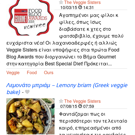
The Veggie Sisters
10/03/15
14:31
Αγαπημένοι μας φίλοι κ
φίλες, όπως ίσως
διαβάσατε κ χτες στο
φατσοβιβλίο, έχουμε πολύ
ευχάριστα νέα! Οι λαχανοαδερφές ή αλλιώς
Veggie Sisters είναι υποψήφιες στα πρώτα Food
Blog Awards που διοργανώνει το Βήμα Gourmet
στην κατηγορία Best Special Diet! Πρόκειται...
Veggie
Food
Ours
Λεμονάτο μπριάμ – Lemony briam (Greek veggie
bake)
-
The Veggie Sisters
07/08/15
07:59
Φαντάζομαι πως οι
περισσότεροι τον τελευταίο
καιρό, επηρεασμένοι από
τα γεγονότα κ τις ραγδαίες