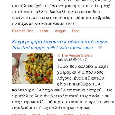
επιτέλους ήρθε η ώρα να μπούμε στο σπίτι μας!
μετά από πολλές δυσκολίες και αναποδιές
φαίνεται ότι τα καταφέραμε, σήμερα το βράδυ
ελπίζουμε να κοιμηθούμε εκεί!...
Basmati Rice
Lentil
Veggie
Rice
Κεχρί με ψητά λαχανικά κ σάλτσα από ταχίνι-
Roasted veggie millet with tahini sauce
-
The Veggie Sisters
06/12/15
06:17
Τώρα που καλοκαιριάζει
χαίρομαι για πολλούς
λόγους. ένας εξ αυτών
είναι η πληθώρα των
καλοκαιρινών λαχανικών, τα οποία λατρεύω! τις
προάλλες λοιπόν έφτιαξα αυτό το φαγάκι που
σας παρουσιάζω σήμερα, το οποίο μπορείτε να το
απολαύσετε ή ως σαλάτα ή ως κυρίως....
Roasted
Millet
Tahini
Veggie
Sauce