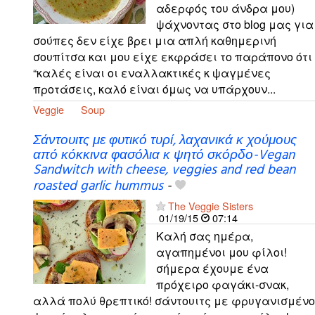
αδερφός του άνδρα μου)
ψάχνοντας στο blog μας για
σούπες δεν είχε βρει μια απλή καθημερινή
σουπίτσα και μου είχε εκφράσει το παράπονο ότι
“καλές είναι οι εναλλακτικές κ ψαγμένες
προτάσεις, καλό είναι όμως να υπάρχουν...
Veggie
Soup
Σάντουιτς με φυτικό τυρί, λαχανικά κ χούμους
από κόκκινα φασόλια κ ψητό σκόρδο-Vegan
Sandwitch with cheese, veggies and red bean
roasted garlic hummus
-
The Veggie Sisters
01/19/15
07:14
Καλή σας ημέρα,
αγαπημένοι μου φίλοι!
σήμερα έχουμε ένα
πρόχειρο φαγάκι-σνακ,
αλλά πολύ θρεπτικό! σάντουιτς με φρυγανισμένο