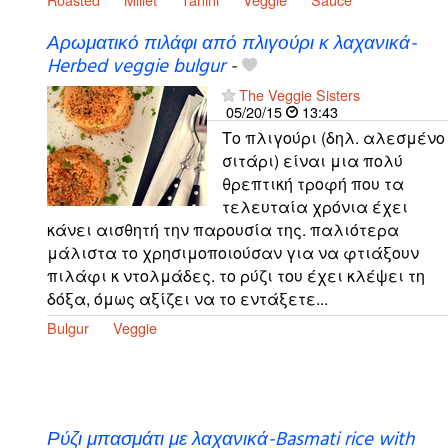
Αρωματικό πιλάφι από πλιγούρι κ λαχανικά-
Herbed veggie bulgur
-
The Veggie Sisters
05/20/15
13:43
Το πλιγούρι (δηλ. αλεσμένο
σιτάρι) είναι μια πολύ
θρεπτική τροφή που τα
τελευταία χρόνια έχει
κάνει αισθητή την παρουσία της. παλιότερα
μάλιστα το χρησιμοποιούσαν για να φτιάξουν
πιλάφι κ ντολμάδες. το ρύζι του έχει κλέψει τη
δόξα, όμως αξίζει να το εντάξετε...
Bulgur
Veggie
Ρύζι μπασμάτι με λαχανικά-Basmati rice with