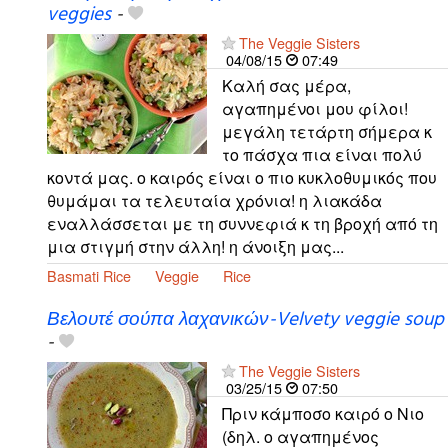
veggies
-
The Veggie Sisters
04/08/15
07:49
Καλή σας μέρα,
αγαπημένοι μου φίλοι!
μεγάλη τετάρτη σήμερα κ
το πάσχα πια είναι πολύ
κοντά μας. ο καιρός είναι ο πιο κυκλοθυμικός που
θυμάμαι τα τελευταία χρόνια! η λιακάδα
εναλλάσσεται με τη συννεφιά κ τη βροχή από τη
μια στιγμή στην άλλη! η άνοιξη μας...
Basmati Rice
Veggie
Rice
Βελουτέ σούπα λαχανικών-Velvety veggie soup
-
The Veggie Sisters
03/25/15
07:50
Πριν κάμποσο καιρό ο Νιο
(δηλ. ο αγαπημένος