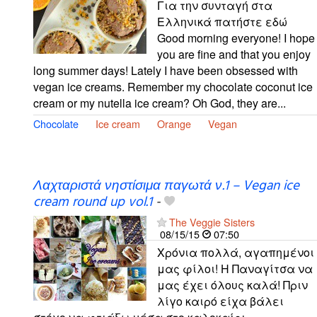
Για την συνταγή στα
Ελληνικά πατήστε εδώ
Good morning everyone! I hope
you are fine and that you enjoy
long summer days! Lately I have been obsessed with
vegan ice creams. Remember my chocolate coconut ice
cream or my nutella ice cream? Oh God, they are...
Chocolate
Ice cream
Orange
Vegan
Λαχταριστά νηστίσιμα παγωτά ν.1 – Vegan ice
cream round up vol.1
-
The Veggie Sisters
08/15/15
07:50
Χρόνια πολλά, αγαπημένοι
μας φίλοι! H Παναγίτσα να
μας έχει όλους καλά! Πριν
λίγο καιρό είχα βάλει