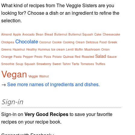
What kind of recipes from The Veggie Sisters are you
looking for? Choose a dish or an ingredient to refine the
selection.
Almond
Apple
Avocado
Bean
Bread
Butternut
Butternut Squash
Cake
Cheesecake
Chocolate
Greek
Chickpea
Coconut
Cookie
Cooking
Cream
Delicious
Food
Mushroom
Greens
Hazelnut
Healthy
Hummus
Ice cream
Lentil
Muffin
Onion
Salad
Orange
Quinoa
Roasted
Sauce
Pasta
Pepper
Pesto
Pizza
Potato
Red
Tarts
Smoothie
Soup
Squash
Strawberry
Sweet
Tahini
Tomatoes
Truffles
Vegan
Veggie
Walnut
→
See more names of ingredients and dishes.
Sign-in
Sign-in on
Very Good Recipes
to save your favorite
recipes on your recipe book.