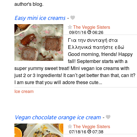
author's blog.
Easy mini ice creams
-
The Veggie Sisters
09/01/16
06:26
Για την συνταγή στα
Ελληνικά πατήστε εδώ
Good morning, friends! Happy
fall! September starts with a
super yummy sweet treat! Mini vegan ice creams with
just 2 or 3 ingredients! It can’t get better than that, can it?
I am sure that you will adore these cute...
Ice cream
Vegan chocolate orange ice cream
-
The Veggie Sisters
07/18/16
07:38