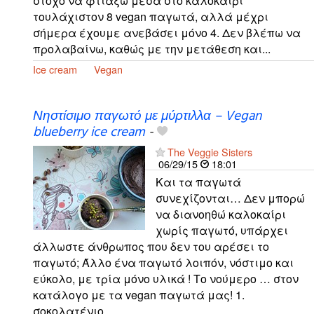
στόχο να φτιάξω μέσα στο καλοκαίρι
τουλάχιστον 8 vegan παγωτά, αλλά μέχρι
σήμερα έχουμε ανεβάσει μόνο 4. Δεν βλέπω να
προλαβαίνω, καθώς με την μετάθεση και...
Ice cream
Vegan
Νηστίσιμο παγωτό με μύρτιλλα – Vegan
blueberry ice cream
-
The Veggie Sisters
06/29/15
18:01
Και τα παγωτά
συνεχίζονται… Δεν μπορώ
να διανοηθώ καλοκαίρι
χωρίς παγωτό, υπάρχει
άλλωστε άνθρωπος που δεν του αρέσει το
παγωτό; Άλλο ένα παγωτό λοιπόν, νόστιμο και
εύκολο, με τρία μόνο υλικά ! Το νούμερο … στον
κατάλογο με τα vegan παγωτά μας! 1.
σοκολατένιο...