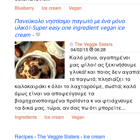
Blueberry
Ice cream
Vegan
Πανεύκολο νηστίσιμο παγωτό με ένα μόνο
υλικό!-Super easy one ingredient vegan ice
cream
-
The Veggie Sisters
04/02/15
06:28
Καλό μήνα, αγαπημένοι
μας φίλοι! ας ξεκινήσουμε
γλυκά! και ποιος δεν αγαπά
το παγωτό; πλησιάζει το
καλοκαιράκι κ όλοι το λαχταρούμε, σωστά; καλό
όμως είναι να αποφεύγουμε τα
βιομηχανοποιημένα προϊόντα κ να φτιάχνουμε
τα δικά μας. τώρα, αν σας πω ότι μπορείτε...
Ingredients
Ice cream
Vegan
Recipes
›
The Veggie Sisters
›
Ice cream