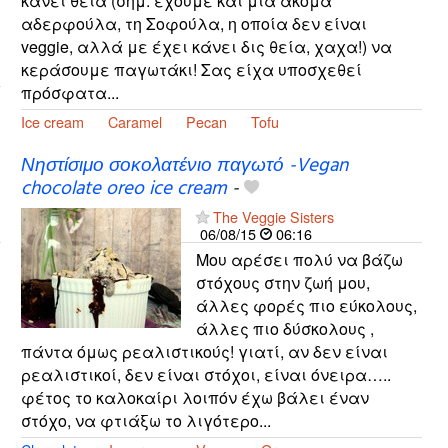
κάνει θεία (σημ. έχουμε και μια ακόμα
αδερφούλα, τη Σοφούλα, η οποία δεν είναι
veggie, αλλά με έχει κάνει δις θεία, χαχα!) να
κεράσουμε παγωτάκι! Σας είχα υποσχεθεί
πρόσφατα...
Ice cream
Caramel
Pecan
Tofu
Νηστίσιμο σοκολατένιο παγωτό -Vegan
chocolate oreo ice cream
-
The Veggie Sisters
06/08/15
06:16
Μου αρέσει πολύ να βάζω
στόχους στην ζωή μου,
άλλες φορές πιο εύκολους,
άλλες πιο δύσκολους ,
πάντα όμως ρεαλιστικούς! γιατί, αν δεν είναι
ρεαλιστικοί, δεν είναι στόχοι, είναι όνειρα…..
φέτος το καλοκαίρι λοιπόν έχω βάλει έναν
στόχο, να φτιάξω το λιγότερο...