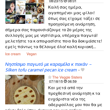
08/23/15
08:01
Καλή σας ημέρα,
αγαπημένοι μας φίλοι!
όπως σας είχαμε τάξει σε
προηγούμενη ανάρτηση,
σήμερα σας παρουσιάζουμε το 2ο μέρος της
συλλογής μας με νηστίσιμα, υπέροχα παγωτά!
μελετήστε τα κ αποφασίστε ποιο θα δοκιμάσετε!
εμείς πάντως τα θέλουμε όλα! καλή κυριακή...
Ice cream
Vegan
Νηστίσιμο παγωτό με καραμέλα κ πεκάν –
Silken tofu caramel pecan ice cream
-
The Veggie Sisters
07/18/15
06:59
Και μετά από την
προχθεσινή ανάρτηση κ τα
ευχάριστα νέα της
αδερφούλας μου που θα με