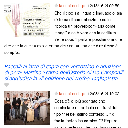
la cucina di qb
12/13/16
09:59
Che il cibo sia lingua e linguaggio, sia
sistema di comunicazione ce lo
ricorda un proverbio: “Parla come
mangi” e se è vero che la scrittura
viene dopo il parlare possiamo anche
dire che la cucina esiste prima dei ricettari ma che dire il cibo è
sempre...
Baccalà al latte di capra con verzottino e riduzione
di pera: Martino Scarpa dell’Osteria Ai Do Campanili
si aggiudica la vii edizione del Trofeo Tagliapietra
-
la cucina di qb
12/08/16
19:02
Cosa c’è di più scontato che
cominciare un articolo con frasi del
tipo “nel bellissimo contesto …” o
“nella fantastica cornice..”? Eppure -
sarà la bellezza che, lasciando senza