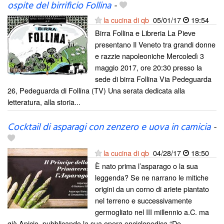
ospite del birrificio Follina
-
la cucina di qb
05/01/17
19:54
Birra Follina e Libreria La Pieve
presentano Il Veneto tra grandi donne
e razzie napoleoniche Mercoledì 3
maggio 2017, ore 20:30 presso la
sede di birra Follina Via Pedeguarda
26, Pedeguarda di Follina (TV) Una serata dedicata alla
letteratura, alla storia...
Cocktail di asparagi con zenzero e uova in camicia
-
la cucina di qb
04/28/17
18:50
È nato prima l’asparago o la sua
leggenda? Se ne narrano le mitiche
origini da un corno di ariete piantato
nel terreno e successivamente
germogliato nel III millennio a.C. ma
già Apicio, pubblicando la sua opera enciclopedica “De