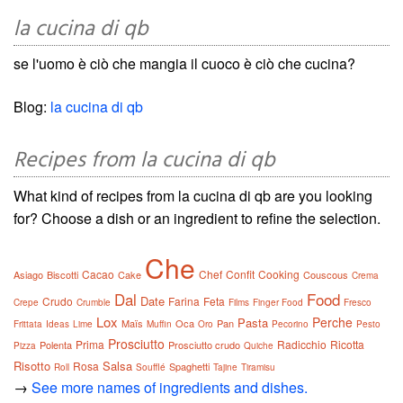
la cucina di qb
se l'uomo è ciò che mangia il cuoco è ciò che cucina?
Blog:
la cucina di qb
Recipes from la cucina di qb
What kind of recipes from la cucina di qb are you looking
for? Choose a dish or an ingredient to refine the selection.
Che
Cacao
Chef
Confit
Cooking
Asiago
Biscotti
Cake
Couscous
Crema
Dal
Food
Date
Crudo
Farina
Feta
Crepe
Crumble
Films
Finger Food
Fresco
Lox
Perche
Pasta
Maïs
Oca
Pan
Frittata
Ideas
Lime
Muffin
Oro
Pecorino
Pesto
Prosciutto
Prima
Radicchio
Ricotta
Polenta
Prosciutto crudo
Pizza
Quiche
Risotto
Salsa
Rosa
Spaghetti
Roll
Soufflé
Tajine
Tiramisu
→
See more names of ingredients and dishes.