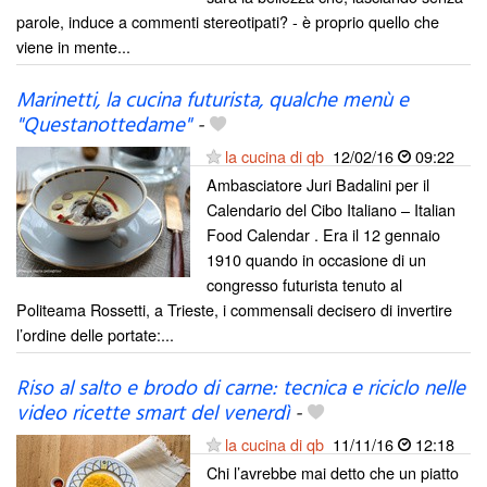
parole, induce a commenti stereotipati? - è proprio quello che
viene in mente...
Marinetti, la cucina futurista, qualche menù e
"Questanottedame"
-
la cucina di qb
12/02/16
09:22
Ambasciatore Juri Badalini per il
Calendario del Cibo Italiano – Italian
Food Calendar . Era il 12 gennaio
1910 quando in occasione di un
congresso futurista tenuto al
Politeama Rossetti, a Trieste, i commensali decisero di invertire
l’ordine delle portate:...
Riso al salto e brodo di carne: tecnica e riciclo nelle
video ricette smart del venerdì
-
la cucina di qb
11/11/16
12:18
Chi l’avrebbe mai detto che un piatto