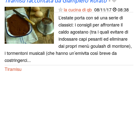
Tiramisù raccontata da Giampiero Rorato
-
la cucina di qb
08/11/17
08:38
L’estate porta con sé una serie di
classici: i consigli per affrontare il
caldo agostano (tra i quali evitare di
indossare capi pesanti ed eliminare
dai propri menù goulash di montone),
i tormentoni musicali (che hanno un’emivita così breve da
costringerci...
Tiramisu