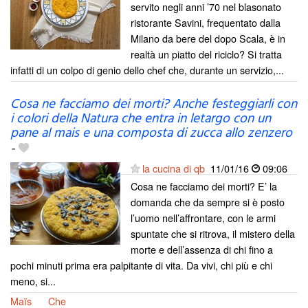
servito negli anni ’70 nel blasonato
ristorante Savini, frequentato dalla
Milano da bere del dopo Scala, è in
realtà un piatto del riciclo? Si tratta
infatti di un colpo di genio dello chef che, durante un servizio,...
Cosa ne facciamo dei morti? Anche festeggiarli con
i colori della Natura che entra in letargo con un
pane al mais e una composta di zucca allo zenzero
-
la cucina di qb
11/01/16
09:06
Cosa ne facciamo dei morti? E’ la
domanda che da sempre si è posto
l’uomo nell’affrontare, con le armi
spuntate che si ritrova, il mistero della
morte e dell’assenza di chi fino a
pochi minuti prima era palpitante di vita. Da vivi, chi più e chi
meno, si...
Maïs
Che