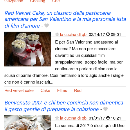
Gazpacho
Cooking
Che
Red Velvet Cake, un classico della pasticceria
americana per San Valentino e la mia personale lista
di film d'amore
-
la cucina di qb
02/14/17
09:01
E per San Valentino andassimo al
cinema? Ma non per smoccolare
davanti ad un qualsiasi film
strappalacrime, troppo facile, ma per
continuare a parlare di cibo con la
scusa di parlar d'amore. Così mettiamo a loro agio anche i single
che non è carino lasciarli...
Red velvet cake
Cake
Films
Red
Benvenuto 2017. e chi ben comincia non dimentica
il gesto gentile di preparare la colazione
-
la cucina di qb
01/01/17
10:21
La somma di 2017 è dieci, quindi Uno.