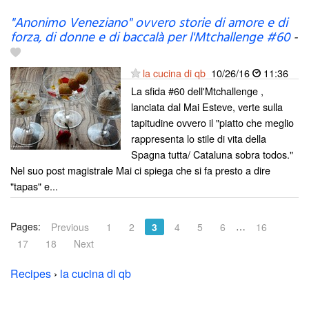
"Anonimo Veneziano" ovvero storie di amore e di
forza, di donne e di baccalà per l'Mtchallenge #60
-
la cucina di qb
10/26/16
11:36
La sfida #60 dell'Mtchallenge ,
lanciata dal Mai Esteve, verte sulla
tapitudine ovvero il "piatto che meglio
rappresenta lo stile di vita della
Spagna tutta/ Cataluna sobra todos."
Nel suo post magistrale Mai ci spiega che si fa presto a dire
"tapas" e...
Pages:
…
Previous
1
2
3
4
5
6
16
17
18
Next
Recipes
›
la cucina di qb