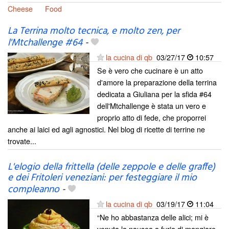
Cheese
Food
La Terrina molto tecnica, e molto zen, per
l'Mtchallenge #64
-
la cucina di qb
03/27/17
10:57
Se è vero che cucinare è un atto
d'amore la preparazione della terrina
dedicata a Giuliana per la sfida #64
dell'Mtchallenge è stata un vero e
proprio atto di fede, che proporrei
anche ai laici ed agli agnostici. Nel blog di ricette di terrine ne
trovate...
L'elogio della frittella (delle zeppole e delle graffe)
e dei Fritoleri veneziani: per festeggiare il mio
compleanno
-
la cucina di qb
03/19/17
11:04
“Ne ho abbastanza delle alici; mi è
venuta la nausea a furia di mangiare