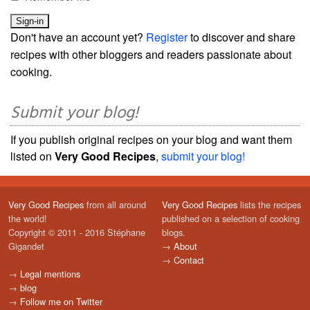
Don't have an account yet?
Register
to discover and share
recipes with other bloggers and readers passionate about
cooking.
Submit your blog!
If you publish original recipes on your blog and want them
listed on
Very Good Recipes
,
submit your blog!
Very Good Recipes
from all around
Very Good Recipes
lists the recipes
the world!
published on a selection of cooking
Copyright © 2011 - 2016 Stéphane
blogs.
Gigandet
→
About
→
Contact
→
Legal mentions
→
blog
→
Follow me on Twitter