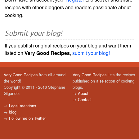
recipes with other bloggers and readers passionate about
cooking.
Submit your blog!
If you publish original recipes on your blog and want them
listed on
Very Good Recipes
,
submit your blog!
Very Good Recipes
from all around
Very Good Recipes
lists the recipes
the world!
published on a selection of cooking
Copyright © 2011 - 2016 Stéphane
blogs.
Gigandet
→
About
→
Contact
→
Legal mentions
→
blog
→
Follow me on Twitter