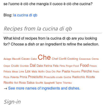
se l'uomo è ciò che mangia il cuoco è ciò che cucina?
Blog:
la cucina di qb
Recipes from la cucina di qb
What kind of recipes from la cucina di qb are you looking
for? Choose a dish or an ingredient to refine the selection.
Che
Cacao
Chef
Confit
Cooking
Asiago
Biscotti
Cake
Couscous
Crema
Dal
Food
Date
Crudo
Farina
Feta
Crepe
Crumble
Films
Finger Food
Fresco
Lox
Perche
Pasta
Maïs
Oca
Pan
Frittata
Ideas
Lime
Muffin
Oro
Pecorino
Pesto
Prosciutto
Prima
Radicchio
Ricotta
Polenta
Prosciutto crudo
Pizza
Quiche
Risotto
Salsa
Rosa
Spaghetti
Roll
Soufflé
Tajine
Tiramisu
→
See more names of ingredients and dishes.
Sign-in