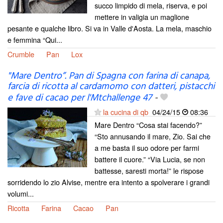
succo limpido di mela, riserva, e poi
mettere in valigia un maglione
pesante e qualche libro. Si va in Valle d'Aosta. La mela, maschio
e femmina “Qui...
Crumble
Pan
Lox
"Mare Dentro”. Pan di Spagna con farina di canapa,
farcia di ricotta al cardamomo con datteri, pistacchi
e fave di cacao per l'Mtchallenge 47
-
la cucina di qb
04/24/15
08:36
Mare Dentro “Cosa stai facendo?”
“Sto annusando il mare, Zio. Sai che
a me basta il suo odore per farmi
battere il cuore.” “Via Lucia, se non
battesse, saresti morta!” le rispose
sorridendo lo zio Alvise, mentre era intento a spolverare i grandi
volumi...
Ricotta
Farina
Cacao
Pan