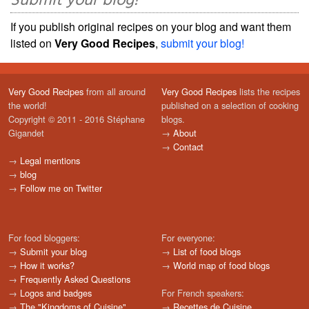
Submit your blog!
If you publish original recipes on your blog and want them
listed on
Very Good Recipes
,
submit your blog!
Very Good Recipes
from all around
Very Good Recipes
lists the recipes
the world!
published on a selection of cooking
Copyright © 2011 - 2016 Stéphane
blogs.
Gigandet
→
About
→
Contact
→
Legal mentions
→
blog
→
Follow me on Twitter
For food bloggers:
For everyone:
→
Submit your blog
→
List of food blogs
→
How it works?
→
World map of food blogs
→
Frequently Asked Questions
→
Logos and badges
For French speakers:
→
The "Kingdoms of Cuisine"
→
Recettes de Cuisine