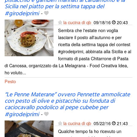
pistacchio e gamberi marinati al cardamomo e la
Sicilia nel piatto per la settima tappa del
#girodeiprimi
-
la cucina di qb
09/18/16
20:43
Sembra che l'estate non voglia
lasciare il posto all'autunno e per
ricetta della settima tappa del contest
#girodeiprimi, abbinata alla Sicilia e al
formato di pasta Chitarrone di Pasta
di Canossa, organizzato da La Melagrana - Food Creativa Idea,
ho voluto...
Pesto
“Le Penne Materane” ovvero Pennette ammolicate
con pesto di olive e pistacchio su fonduta di
caciocavallo podolico al pepe cubebe per
#girodeiprimi
-
la cucina di qb
05/22/16
21:43
Qualche tempo fa ho ricevuto un