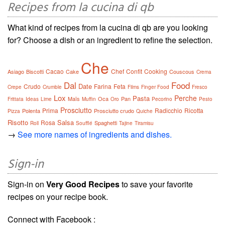
Recipes from la cucina di qb
What kind of recipes from la cucina di qb are you looking
for? Choose a dish or an ingredient to refine the selection.
Che
Cacao
Chef
Confit
Cooking
Asiago
Biscotti
Cake
Couscous
Crema
Dal
Food
Date
Crudo
Farina
Feta
Crepe
Crumble
Films
Finger Food
Fresco
Lox
Perche
Pasta
Maïs
Oca
Pan
Frittata
Ideas
Lime
Muffin
Oro
Pecorino
Pesto
Prosciutto
Prima
Radicchio
Ricotta
Polenta
Prosciutto crudo
Pizza
Quiche
Risotto
Salsa
Rosa
Spaghetti
Roll
Soufflé
Tajine
Tiramisu
→
See more names of ingredients and dishes.
Sign-in
Sign-in on
Very Good Recipes
to save your favorite
recipes on your recipe book.
Connect with Facebook :