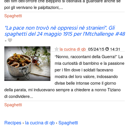
dei film dell'orrore che Beppino si ostinava a guardare anche se
poi gli venivano le palpitazioni,...
Spaghetti
"La pace non trovò nè oppressi nè stranieri". Gli
spaghetti del 24 maggio 1915 per l'Mtchallenge #48
-
la cucina di qb
05/24/15
14:31
“Nonno, raccontami della Guerra!” La
mia curiosità di bambino e la passione
per i film dove i soldati facevano
mostra del loro valore, indossando
divise belle intonse come il giorno
della parata, mi inducevano sempre a chiedere a nonno Tiziano
di condividere...
Spaghetti
Recipes
›
la cucina di qb
›
Spaghetti