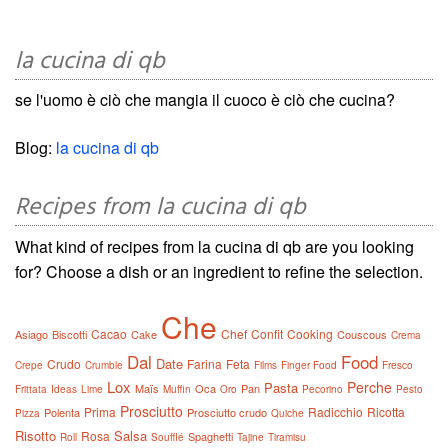
la cucina di qb
se l'uomo è ciò che mangia il cuoco è ciò che cucina?
Blog:
la cucina di qb
Recipes from la cucina di qb
What kind of recipes from la cucina di qb are you looking
for? Choose a dish or an ingredient to refine the selection.
Che
Cacao
Chef
Confit
Cooking
Asiago
Biscotti
Cake
Couscous
Crema
Dal
Food
Date
Crudo
Farina
Feta
Crepe
Crumble
Films
Finger Food
Fresco
Lox
Perche
Pasta
Maïs
Oca
Pan
Frittata
Ideas
Lime
Muffin
Oro
Pecorino
Pesto
Prosciutto
Prima
Radicchio
Ricotta
Polenta
Prosciutto crudo
Pizza
Quiche
Risotto
Salsa
Rosa
Spaghetti
Roll
Soufflé
Tajine
Tiramisu