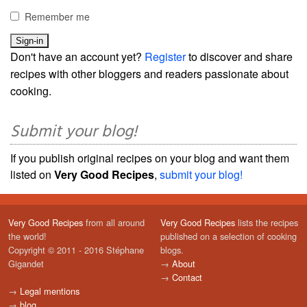
Remember me
Don't have an account yet?
Register
to discover and share
recipes with other bloggers and readers passionate about
cooking.
Submit your blog!
If you publish original recipes on your blog and want them
listed on
Very Good Recipes
,
submit your blog!
Very Good Recipes
from all around
Very Good Recipes
lists the recipes
the world!
published on a selection of cooking
Copyright © 2011 - 2016 Stéphane
blogs.
Gigandet
→
About
→
Contact
→
Legal mentions
→
blog