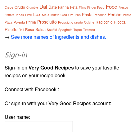
Dal
Food
Date
Crudo
Farina
Feta
Crepe
Crumble
Films
Finger Food
Fresco
Lox
Perche
Pasta
Maïs
Oca
Pan
Frittata
Ideas
Lime
Muffin
Oro
Pecorino
Pesto
Prosciutto
Prima
Radicchio
Ricotta
Polenta
Prosciutto crudo
Pizza
Quiche
Risotto
Salsa
Rosa
Spaghetti
Roll
Soufflé
Tajine
Tiramisu
→
See more names of ingredients and dishes.
Sign-in
Sign-in on
Very Good Recipes
to save your favorite
recipes on your recipe book.
Connect with Facebook :
Or sign-in with your Very Good Recipes account:
User name: