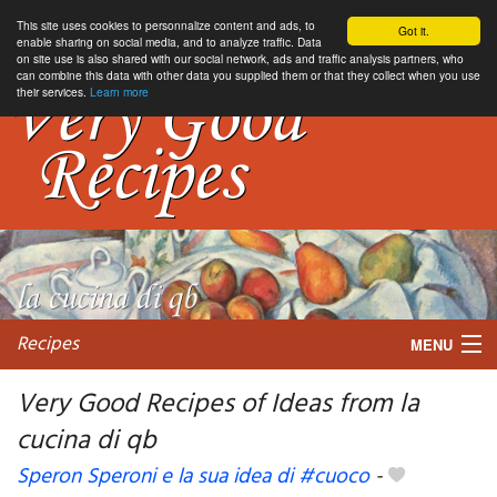
This site uses cookies to personnalize content and ads, to
Got it.
enable sharing on social media, and to analyze traffic. Data
on site use is also shared with our social network, ads and traffic analysis partners, who
can combine this data with other data you supplied them or that they collect when you use
their services.
Learn more
Recipes
MENU
Very Good Recipes of Ideas from la
cucina di qb
My favorite blogs
Speron Speroni e la sua idea di #cuoco
-