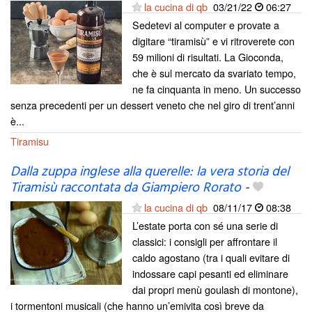
la cucina di qb
03/21/22
06:27
Sedetevi al computer e provate a
digitare “tiramisù” e vi ritroverete con
59 milioni di risultati. La Gioconda,
che è sul mercato da svariato tempo,
ne fa cinquanta in meno. Un successo
senza precedenti per un dessert veneto che nel giro di trent’anni
è...
Tiramisu
Dalla zuppa inglese alla querelle: la vera storia del
Tiramisù raccontata da Giampiero Rorato
-
la cucina di qb
08/11/17
08:38
L’estate porta con sé una serie di
classici: i consigli per affrontare il
caldo agostano (tra i quali evitare di
indossare capi pesanti ed eliminare
dai propri menù goulash di montone),
i tormentoni musicali (che hanno un’emivita così breve da