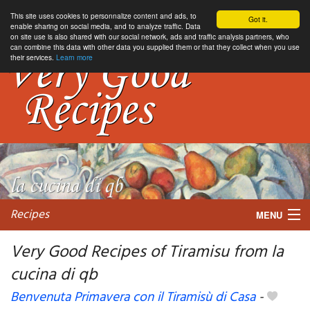
This site uses cookies to personnalize content and ads, to
Got it.
enable sharing on social media, and to analyze traffic. Data
on site use is also shared with our social network, ads and traffic analysis partners, who
can combine this data with other data you supplied them or that they collect when you use
their services.
Learn more
Recipes
MENU
Very Good Recipes of Tiramisu from la
cucina di qb
My favorite blogs
Benvenuta Primavera con il Tiramisù di Casa
-