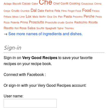
Che
Cacao
Chef
Confit
Cooking
Asiago
Biscotti
Cake
Couscous
Crema
Dal
Food
Date
Crudo
Farina
Feta
Crepe
Crumble
Films
Finger Food
Fresco
Lox
Perche
Pasta
Maïs
Oca
Pan
Frittata
Ideas
Lime
Muffin
Oro
Pecorino
Pesto
Prosciutto
Prima
Radicchio
Ricotta
Polenta
Prosciutto crudo
Pizza
Quiche
Risotto
Salsa
Rosa
Spaghetti
Roll
Soufflé
Tajine
Tiramisu
→
See more names of ingredients and dishes.
Sign-in
Sign-in on
Very Good Recipes
to save your favorite
recipes on your recipe book.
Connect with Facebook :
Or sign-in with your Very Good Recipes account:
User name: