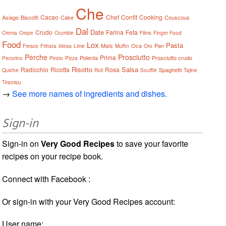
Che
Cacao
Chef
Confit
Cooking
Asiago
Biscotti
Cake
Couscous
Dal
Date
Crudo
Farina
Feta
Crema
Crepe
Crumble
Films
Finger Food
Food
Lox
Pasta
Maïs
Oca
Pan
Fresco
Frittata
Ideas
Lime
Muffin
Oro
Perche
Prosciutto
Prima
Polenta
Prosciutto crudo
Pecorino
Pesto
Pizza
Risotto
Salsa
Radicchio
Ricotta
Rosa
Spaghetti
Quiche
Roll
Soufflé
Tajine
Tiramisu
→
See more names of ingredients and dishes.
Sign-in
Sign-in on
Very Good Recipes
to save your favorite
recipes on your recipe book.
Connect with Facebook :
Or sign-in with your Very Good Recipes account:
User name: