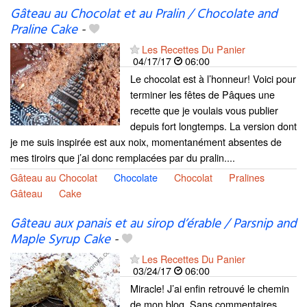
Gâteau au Chocolat et au Pralin / Chocolate and
Praline Cake
-
Les Recettes Du Panier
04/17/17
06:00
Le chocolat est à l’honneur! Voici pour
terminer les fêtes de Pâques une
recette que je voulais vous publier
depuis fort longtemps. La version dont
je me suis inspirée est aux noix, momentanément absentes de
mes tiroirs que j’ai donc remplacées par du pralin....
Gâteau au Chocolat
Chocolate
Chocolat
Pralines
Gâteau
Cake
Gâteau aux panais et au sirop d’érable / Parsnip and
Maple Syrup Cake
-
Les Recettes Du Panier
03/24/17
06:00
Miracle! J’ai enfin retrouvé le chemin
de mon blog. Sans commentaires…