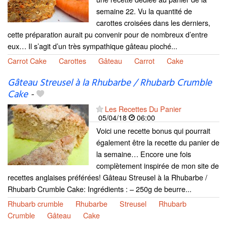
semaine 22. Vu la quantité de
carottes croisées dans les derniers,
cette préparation aurait pu convenir pour de nombreux d’entre
eux… Il s’agit d’un très sympathique gâteau pioché...
Carrot Cake
Carottes
Gâteau
Carrot
Cake
Gâteau Streusel à la Rhubarbe / Rhubarb Crumble
Cake
-
Les Recettes Du Panier
05/04/18
06:00
Voici une recette bonus qui pourrait
également être la recette du panier de
la semaine… Encore une fois
complètement inspirée de mon site de
recettes anglaises préférées! Gâteau Streusel à la Rhubarbe /
Rhubarb Crumble Cake: Ingrédients : – 250g de beurre...
Rhubarb crumble
Rhubarbe
Streusel
Rhubarb
Crumble
Gâteau
Cake