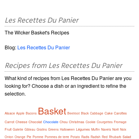
Les Recettes Du Panier
The Wicker Basket's Recipes
Blog:
Les Recettes Du Panier
Recipes from Les Recettes Du Panier
What kind of recipes from Les Recettes Du Panier are you
looking for? Choose a dish or an ingredient to refine the
selection.
Basket
Alsace
Cake
Carottes
Apple
Bacons
Beetroot
Black
Cabbage
Carrot
Cheese
Chocolat
Chocolate
Chou
Christmas
Cookie
Courgettes
Fromage
Fruit
Légumes
Galette
Gâteau
Gratins
Greens
Halloween
Muffin
Navets
Noël
Noix
Salad
Onion
Orange
Pie
Pomme
Pommes de terre
Potato
Radis
Radish
Red
Rhubarb