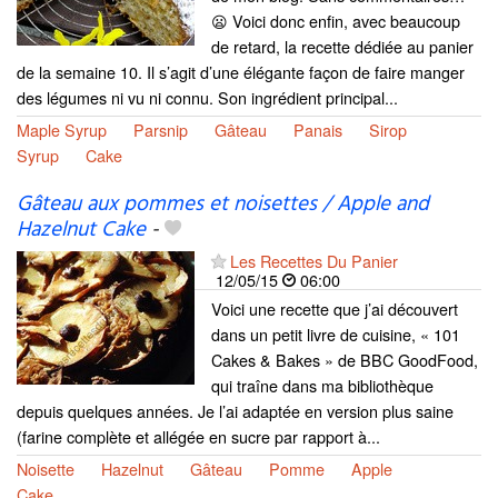
😦 Voici donc enfin, avec beaucoup
de retard, la recette dédiée au panier
de la semaine 10. Il s’agit d’une élégante façon de faire manger
des légumes ni vu ni connu. Son ingrédient principal...
Maple Syrup
Parsnip
Gâteau
Panais
Sirop
Syrup
Cake
Gâteau aux pommes et noisettes / Apple and
Hazelnut Cake
-
Les Recettes Du Panier
12/05/15
06:00
Voici une recette que j’ai découvert
dans un petit livre de cuisine, « 101
Cakes & Bakes » de BBC GoodFood,
qui traîne dans ma bibliothèque
depuis quelques années. Je l’ai adaptée en version plus saine
(farine complète et allégée en sucre par rapport à...
Noisette
Hazelnut
Gâteau
Pomme
Apple
Cake