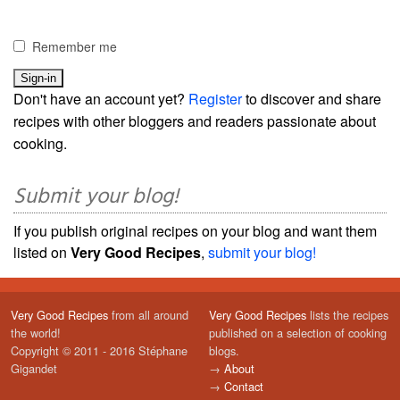
Remember me
Don't have an account yet?
Register
to discover and share
recipes with other bloggers and readers passionate about
cooking.
Submit your blog!
If you publish original recipes on your blog and want them
listed on
Very Good Recipes
,
submit your blog!
Very Good Recipes
from all around
Very Good Recipes
lists the recipes
the world!
published on a selection of cooking
Copyright © 2011 - 2016 Stéphane
blogs.
Gigandet
→
About
→
Contact