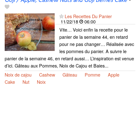
Goji / Apple, Cashew Nuts and Goji Berries Cake
-
Les Recettes Du Panier
11/22/18
06:00
Vite… Voici enfin la recette pour le
panier de la semaine 44, en retard
pour ne pas changer… Réalisée avec
les pommes du panier. A suivre le
panier de la semaine 46, en retard aussi… L’inspiration est venue
d’ici. Gâteau aux Pommes, Noix de Cajou et Baies...
Noix de cajou
Cashew
Gâteau
Pomme
Apple
Cake
Nut
Noix