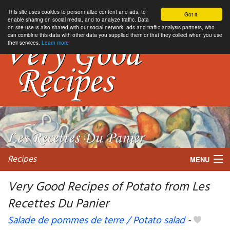
This site uses cookies to personnalize content and ads, to
Got it.
enable sharing on social media, and to analyze traffic. Data
on site use is also shared with our social network, ads and traffic analysis partners, who
can combine this data with other data you supplied them or that they collect when you use
their services.
Learn more
Recipes
MENU
Very Good Recipes of Potato from Les
Recettes Du Panier
My favorite blogs
Salade de pommes de terre / Potato salad
-