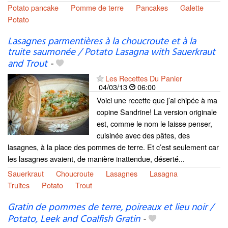
Potato pancake
Pomme de terre
Pancakes
Galette
Potato
Lasagnes parmentières à la choucroute et à la
truite saumonée / Potato Lasagna with Sauerkraut
and Trout
-
Les Recettes Du Panier
04/03/13
06:00
Voici une recette que j’ai chipée à ma
copine Sandrine! La version originale
est, comme le nom le laisse penser,
cuisinée avec des pâtes, des
lasagnes, à la place des pommes de terre. Et c’est seulement car
les lasagnes avaient, de manière inattendue, déserté...
Sauerkraut
Choucroute
Lasagnes
Lasagna
Truites
Potato
Trout
Gratin de pommes de terre, poireaux et lieu noir /
Potato, Leek and Coalfish Gratin
-