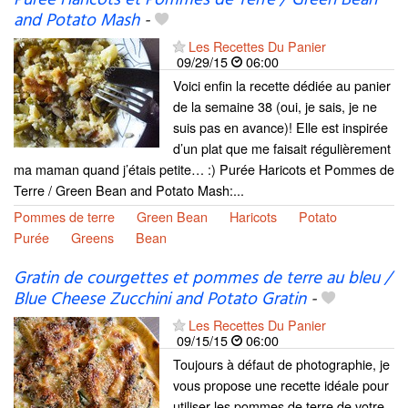
Purée Haricots et Pommes de Terre / Green Bean
and Potato Mash
-
Les Recettes Du Panier
09/29/15
06:00
Voici enfin la recette dédiée au panier
de la semaine 38 (oui, je sais, je ne
suis pas en avance)! Elle est inspirée
d’un plat que me faisait régulièrement
ma maman quand j’étais petite… :) Purée Haricots et Pommes de
Terre / Green Bean and Potato Mash:...
Pommes de terre
Green Bean
Haricots
Potato
Purée
Greens
Bean
Gratin de courgettes et pommes de terre au bleu /
Blue Cheese Zucchini and Potato Gratin
-
Les Recettes Du Panier
09/15/15
06:00
Toujours à défaut de photographie, je
vous propose une recette idéale pour
utiliser les pommes de terre de votre