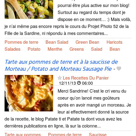
pourrai être plus active sur mon blog!
Surtout au regard du temps dont je
dispose en ce moment… :) Mais voilà,
je n’ai même pas encore repris le cours du Projet Photo 52 de la
Fille de la Sardine, ni répondu à mes commentaires...
Pommes de terre
Bean Salad
Green Bean
Haricots
Salades
Potato
Menthe
Greens
Salad
Bean
Tarte aux pommes de terre et à la saucisse de
Morteau / Potato and Morteau Sausage Pie
-
Les Recettes Du Panier
12/11/13
06:00
Merci Sandrine! C’est le cri venu du
coeur qu’on lancé mes goûteurs
après en avoir mangé un morceau. Je
leur ai effectivement donné la source
de la recette, le blog Patate ti et Patate ta dont vous avez les
dernières publications en ligne, là sur la colonne...
Tarte aux pommes
Pommes de terre
Saucisse