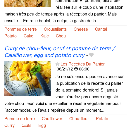
semaine 49! Et pourtant, elle a été
réalisée sur le coup d’une inspiration
maison très peu de temps après la réception du panier. Mais
ensuite… Entre le boulot, la neige, la gastro de la...
Pommes de terre
Croustillants
Cheese
Cantal
Potato
Cake
Kale
Chou
Curry de chou-fleur, oeuf et pomme de terre /
Cauliflower, egg and potato curry
-
Les Recettes Du Panier
08/21/12
06:00
Je ne suis encore pas en avance sur
la publication de la recette du panier
de la semaine dernière! Si jamais
vous n’auriez pas encore dégusté
votre chou-fleur, voici une excellente recette végétarienne pour
l’accommoder. Je l’avais repérée depuis un moment...
Pomme de terre
Cauliflower
Chou-fleur
Potato
Curry
Œufs
Egg