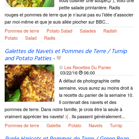
vous cuisiner une soupe😉 ), voici une
petite salade printanière. Radis
rouges et pommes de terre que je n’aurai pas eu l’idée d’associer
par moi-même et que je suis allée piocher sur BBC...
Pommes de terre
Potato Salad
Salades
Radish
Potato
Salad
Radis
Galettes de Navets et Pommes de Terre / Turnip
and Potato Patties
-
Les Recettes Du Panier
03/22/16
06:00
A défaut de photographie cette
semaine, vous aurez au moins droit à
la recette du panier de la semaine 10.
Il contenait des navets et des
pommes de terre. Dans notre famille, je crois être la seule à
vraiment apprécier les navets! :( . Ils passent généralement...
Pommes de terre
Galette
Potato
Navets
Turnip