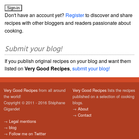
Don't have an account yet?
Register
to discover and share
recipes with other bloggers and readers passionate about
cooking.
Submit your blog!
If you publish original recipes on your blog and want them
listed on
Very Good Recipes
,
submit your blog!
Very Good Recipes
from all around
Very Good Recipes
lists the recipes
the world!
published on a selection of cooking
Copyright © 2011 - 2016 Stéphane
blogs.
Gigandet
→
About
→
Contact
→
Legal mentions
→
blog
→
Follow me on Twitter