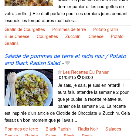
dernier panier et les courgettes de
votre jardin. ;) Elle était parfaite pour ces derniers jours pendant
lesquels les températures matinales...
Gratin de Courgettes
Pommes de terre
Potato gratin
Blue Cheese
Courgettes
Zucchini
Cheese
Potato
Gratins
Salade de pommes de terre et radis noir / Potato
and Black Radish Salad
-
Les Recettes Du Panier
01/08/15
06:00
Je sais, je sais, je suis en retard! Il
aura fallu attendre la semaine 2 pour
que je publie la recette relative au
panier de la semaine 52. La recette
est inspirée d’un article de Clotilde de Chocolate & Zucchini. Cela
faisait un bon moment que je l’avais...
Pommes de terre
Black Radish
Radis Noir
Salades
Radish
Potato
Salad
Black
Radis