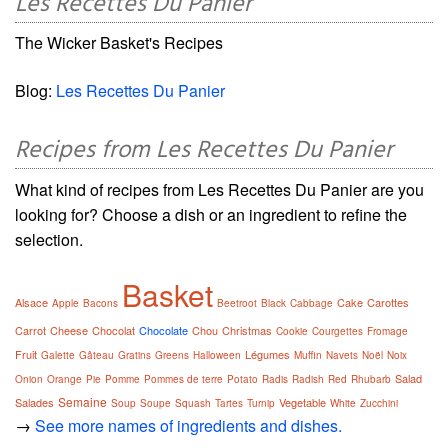
Les Recettes Du Panier
The Wicker Basket's Recipes
Blog:
Les Recettes Du Panier
Recipes from Les Recettes Du Panier
What kind of recipes from Les Recettes Du Panier are you
looking for? Choose a dish or an ingredient to refine the
selection.
Basket
Alsace
Cake
Carottes
Apple
Bacons
Beetroot
Black
Cabbage
Carrot
Cheese
Chocolat
Chocolate
Chou
Christmas
Cookie
Courgettes
Fromage
Fruit
Légumes
Galette
Gâteau
Gratins
Greens
Halloween
Muffin
Navets
Noël
Noix
Salad
Onion
Orange
Pie
Pomme
Pommes de terre
Potato
Radis
Radish
Red
Rhubarb
Semaine
Salades
Vegetable
Soup
Soupe
Squash
Tartes
Turnip
White
Zucchini
→
See more names of ingredients and dishes.