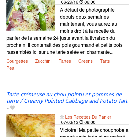
06/29/16
06:00
A défaut de photographie
depuis deux semaines
maintenant, vous aurez au
moins droit à la recette du
panier de la semaine 24 juste avant la livraison du
prochain! Il contenait des pois gourmand et petits pois
rassemblés ici sur une tarte salée en charmante...
Courgettes
Zucchini
Tartes
Greens
Tarts
Pea
Tarte crémeuse au chou pointu et pommes de
terre / Creamy Pointed Cabbage and Potato Tart
-
Les Recettes Du Panier
07/03/12
06:00
Victoire! Ma petite chouphobe a
mangé cette tarte et ce malgré