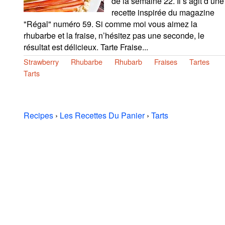
de la semaine 22. Il s’agit d’une
recette inspirée du magazine
"Régal" numéro 59. Si comme moi vous aimez la
rhubarbe et la fraise, n’hésitez pas une seconde, le
résultat est délicieux. Tarte Fraise...
Strawberry
Rhubarbe
Rhubarb
Fraises
Tartes
Tarts
Recipes
›
Les Recettes Du Panier
›
Tarts