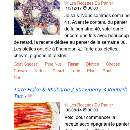
Les Recettes Du Panier
10/12/17
06:00
Je sais. Nous sommes semaine
41. Avant le contenu du panier
de la semaine 40, voici donc
encore une fois avec beaucoup
de retard, la recette dédiée au panier de la semaine 38.
Les blettes ont été à l’honneur! 🙂 Tarte aux blettes,
chèvre, pignons et raisins...
Goat Cheese
Pine Nut
Raisin
Blettes
Cheese
Chèvre
Tartes
Chard
Tarts
Pine
Goat
Nut
Tarte Fraise & Rhubarbe / Strawberry & Rhubarb
Tart
-
Les Recettes Du Panier
06/08/14
06:00
Voici pour commencer la
recette accompagnant le panier