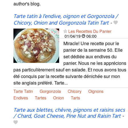
author's blog.
Tarte tatin à l’endive, oignon et Gorgonzola /
Chicory, Onion and Gorgonzola Tatin Tart
-
Les Recettes Du Panier
01/04/19
06:00
Miracle! Une recette pour le
panier de la semaine 50. Elle
set dédiée aux endives du
panier. Nous ne les apprécions
pas particulièrement sauf en salade. Et nous avons tous
été conquis par la recette suivante dénichée sur mon
site anglais préféré. Tarte...
Tarte Tatin
Gorgonzola
Chicory
Oignons
Endives
Tartes
Onion
Tarts
Tarte aux blettes, chèvre, pignons et raisins secs
/ Chard, Goat Cheese, Pine Nut and Raisin Tart
-