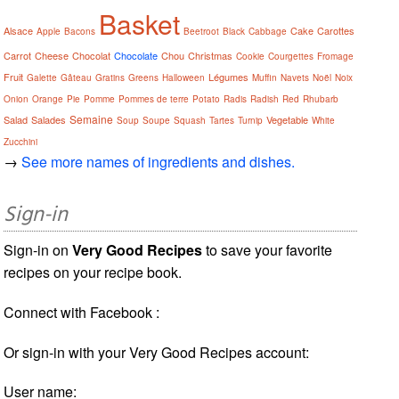
Basket
Alsace
Cake
Carottes
Apple
Bacons
Beetroot
Black
Cabbage
Carrot
Cheese
Chocolat
Chocolate
Chou
Christmas
Cookie
Courgettes
Fromage
Fruit
Légumes
Galette
Gâteau
Gratins
Greens
Halloween
Muffin
Navets
Noël
Noix
Onion
Orange
Pie
Pomme
Pommes de terre
Potato
Radis
Radish
Red
Rhubarb
Semaine
Salad
Salades
Vegetable
Soup
Soupe
Squash
Tartes
Turnip
White
Zucchini
→
See more names of ingredients and dishes.
Sign-in
Sign-in on
Very Good Recipes
to save your favorite
recipes on your recipe book.
Connect with Facebook :
Or sign-in with your Very Good Recipes account:
User name: