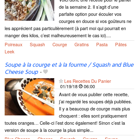
de la semaine 2. Il s’agit d’une
parfaite option pour écouler vos
courges en douce si vos goûteurs ne
les apprécient pas particulièrement (à part moi qui pourrait en
manger des kilos, c’est malheureusement le cas ici)....
Poireaux
Squash
Courge
Gratins
Pasta
Pâtes
Leek
Soupe à la courge et à la fourme / Squash and Blue
Cheese Soup
-
Les Recettes Du Panier
01/19/18
06:00
Avant de vous publier cette recette,
j’ai regardé les soupes déjà publiées.
Il y a beaucoup de courge mais plus
choquent : elles sont pratiquement
toutes oranges… Celle-ci l’est donc également! Sinon c’est la
version de soupe à la courge la plus simple...
Blue Cheese
Cheese
Squash
Courge
Soupe