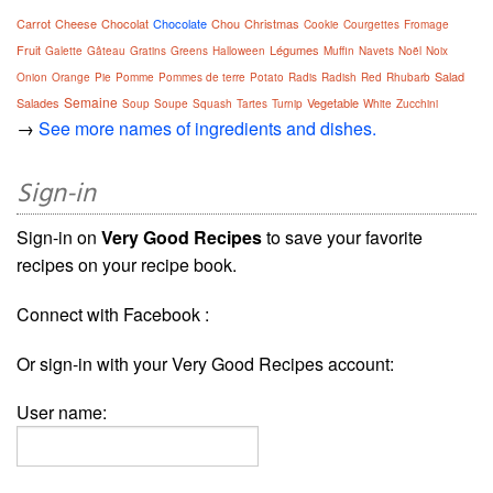
Carrot
Cheese
Chocolat
Chocolate
Chou
Christmas
Cookie
Courgettes
Fromage
Fruit
Légumes
Galette
Gâteau
Gratins
Greens
Halloween
Muffin
Navets
Noël
Noix
Salad
Onion
Orange
Pie
Pomme
Pommes de terre
Potato
Radis
Radish
Red
Rhubarb
Semaine
Salades
Vegetable
Soup
Soupe
Squash
Tartes
Turnip
White
Zucchini
→
See more names of ingredients and dishes.
Sign-in
Sign-in on
Very Good Recipes
to save your favorite
recipes on your recipe book.
Connect with Facebook :
Or sign-in with your Very Good Recipes account:
User name: