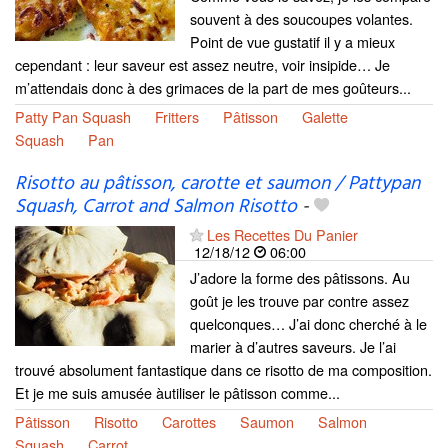
souvent à des soucoupes volantes.
Point de vue gustatif il y a mieux
cependant : leur saveur est assez neutre, voir insipide… Je
m’attendais donc à des grimaces de la part de mes goûteurs...
Patty Pan Squash
Fritters
Pâtisson
Galette
Squash
Pan
Risotto au pâtisson, carotte et saumon / Pattypan
Squash, Carrot and Salmon Risotto
-
Les Recettes Du Panier
12/18/12
06:00
J’adore la forme des pâtissons. Au
goût je les trouve par contre assez
quelconques… J’ai donc cherché à le
marier à d’autres saveurs. Je l’ai
trouvé absolument fantastique dans ce risotto de ma composition.
Et je me suis amusée àutiliser le pâtisson comme...
Pâtisson
Risotto
Carottes
Saumon
Salmon
Squash
Carrot