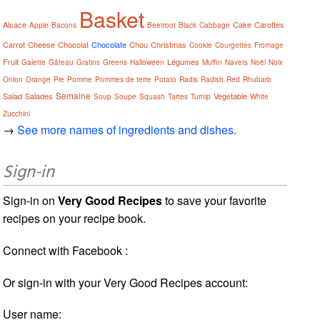
Basket
Alsace
Cake
Carottes
Apple
Bacons
Beetroot
Black
Cabbage
Carrot
Cheese
Chocolat
Chocolate
Chou
Christmas
Cookie
Courgettes
Fromage
Fruit
Légumes
Galette
Gâteau
Gratins
Greens
Halloween
Muffin
Navets
Noël
Noix
Onion
Orange
Pie
Pomme
Pommes de terre
Potato
Radis
Radish
Red
Rhubarb
Semaine
Salad
Salades
Vegetable
Soup
Soupe
Squash
Tartes
Turnip
White
Zucchini
→
See more names of ingredients and dishes.
Sign-in
Sign-in on
Very Good Recipes
to save your favorite
recipes on your recipe book.
Connect with Facebook :
Or sign-in with your Very Good Recipes account:
User name: