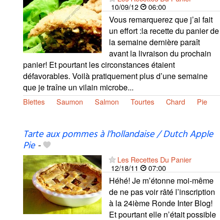
10/09/12
06:00
Vous remarquerez que j’ai fait
un effort :la recette du panier de
la semaine dernière paraît
avant la livraison du prochain
panier! Et pourtant les circonstances étaient
défavorables. Voilà pratiquement plus d’une semaine
que je traîne un vilain microbe...
Blettes
Saumon
Salmon
Tourtes
Chard
Pie
Tarte aux pommes à l’hollandaise / Dutch Apple
Pie
-
Les Recettes Du Panier
12/18/11
07:00
Héhé! Je m’étonne moi-même
de ne pas voir râté l’inscription
à la 24ième Ronde Inter Blog!
Et pourtant elle n’était possible