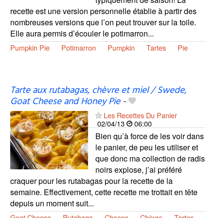
recette est une version personnelle établie à partir des
nombreuses versions que l’on peut trouver sur la toile.
Elle aura permis d’écouler le potimarron...
Pumpkin Pie
Potimarron
Pumpkin
Tartes
Pie
Tarte aux rutabagas, chèvre et miel / Swede,
Goat Cheese and Honey Pie
-
Les Recettes Du Panier
02/04/13
06:00
Bien qu’à force de les voir dans
le panier, de peu les utiliser et
que donc ma collection de radis
noirs explose, j’ai préféré
craquer pour les rutabagas pour la recette de la
semaine. Effectivement, cette recette me trottait en tête
depuis un moment suit...
Goat Cheese
Rutabaga
Cheese
Chèvre
Tartes