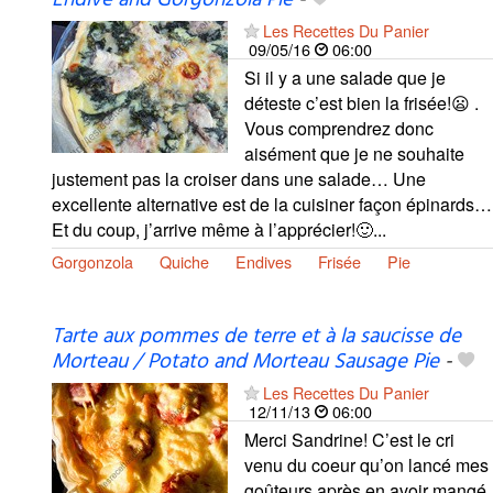
Endive and Gorgonzola Pie
-
Les Recettes Du Panier
09/05/16
06:00
Si il y a une salade que je
déteste c’est bien la frisée!😦 .
Vous comprendrez donc
aisément que je ne souhaite
justement pas la croiser dans une salade… Une
excellente alternative est de la cuisiner façon épinards…
Et du coup, j’arrive même à l’apprécier!🙂...
Gorgonzola
Quiche
Endives
Frisée
Pie
Tarte aux pommes de terre et à la saucisse de
Morteau / Potato and Morteau Sausage Pie
-
Les Recettes Du Panier
12/11/13
06:00
Merci Sandrine! C’est le cri
venu du coeur qu’on lancé mes
goûteurs après en avoir mangé