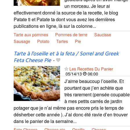
un morceau. Je leur ai
effectivement donné la source de la recette, le blog
Patate ti et Patate ta dont vous avez les dernières
publications en ligne, là sur la colonne...
Tarte aux pommes
Pommes de terre
Saucisse
Sausage
Potato
Tartes
Pie
Tarte à l’oseille et à la feta / Sorrel and Greek
Feta Cheese Pie
-
Les Recettes Du Panier
05/14/13
06:00
J’aime beaucoup l’oseille. Et
pourtant que j’en achète que
très rarement (pensée coupable
à mes petits carrés de jardin
potager que je n’ai même pas encore pris le temps de
désherber cette année ). J’ai donc été ravie d’en trouver
dans le panier de la semaine...
Feta Cheese
Cheese pie
Oseille
Cheese