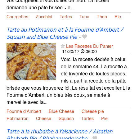
vos courgettes et vos boîtes de thon. La recette
demande une pâte brisée. Je...
Courgettes
Zucchini
Tartes
Tuna
Thon
Pie
Tarte au Potimarron et à la Fourme d’Ambert /
Squash and Blue Cheese Pie
-
Les Recettes Du Panier
11/20/17
06:00
Voici la recette dédiée à celui
de la semaine 44. La recette a
été inventée de toutes pièces,
mis à part la recette de la pâte
brisée que vous trouverez ici. Le résultat est excellent. la
Fourme d’Ambert, un bleu très doux, se marie à
merveille avec la...
Fourme d'Ambert
Blue Cheese
Cheese pie
Potimarron
Cheese
Squash
Tartes
Pie
Tarte à la rhubarbe à l’alsacienne / Alsatian