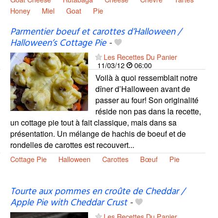
Honey
Miel
Goat
Pie
Parmentier boeuf et carottes d’Halloween /
Halloween’s Cottage Pie
-
Les Recettes Du Panier
11/03/12
06:00
Voilà à quoi ressemblait notre
dîner d’Halloween avant de
passer au four! Son originalité
réside non pas dans la recette,
un cottage pie tout à fait classique, mais dans sa
présentation. Un mélange de hachis de boeuf et de
rondelles de carottes est recouvert...
Cottage Pie
Halloween
Carottes
Bœuf
Pie
Tourte aux pommes en croûte de Cheddar /
Apple Pie with Cheddar Crust
-
Les Recettes Du Panier