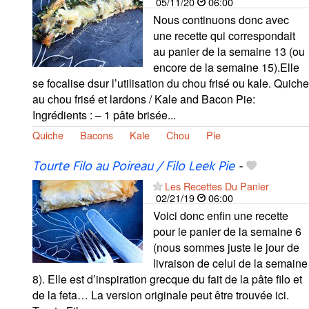
05/11/20
06:00
Nous continuons donc avec
une recette qui correspondait
au panier de la semaine 13 (ou
encore de la semaine 15).Elle
se focalise dsur l’utilisation du chou frisé ou kale. Quiche
au chou frisé et lardons / Kale and Bacon Pie:
Ingrédients : – 1 pâte brisée...
Quiche
Bacons
Kale
Chou
Pie
Tourte Filo au Poireau / Filo Leek Pie
-
Les Recettes Du Panier
02/21/19
06:00
Voici donc enfin une recette
pour le panier de la semaine 6
(nous sommes juste le jour de
livraison de celui de la semaine
8). Elle est d’inspiration grecque du fait de la pâte filo et
de la feta… La version originale peut être trouvée ici.