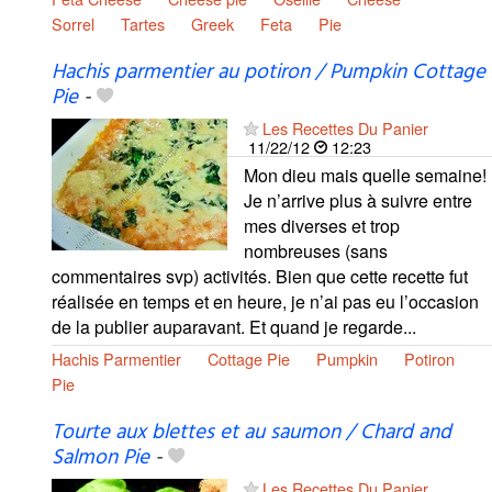
Sorrel
Tartes
Greek
Feta
Pie
Hachis parmentier au potiron / Pumpkin Cottage
Pie
-
Les Recettes Du Panier
11/22/12
12:23
Mon dieu mais quelle semaine!
Je n’arrive plus à suivre entre
mes diverses et trop
nombreuses (sans
commentaires svp) activités. Bien que cette recette fut
réalisée en temps et en heure, je n’ai pas eu l’occasion
de la publier auparavant. Et quand je regarde...
Hachis Parmentier
Cottage Pie
Pumpkin
Potiron
Pie
Tourte aux blettes et au saumon / Chard and
Salmon Pie
-
Les Recettes Du Panier