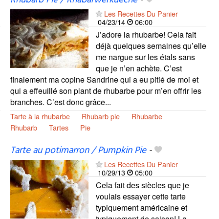
Rhubarb Pie / Rhabarwerkueche
-
Les Recettes Du Panier
04/23/14
06:00
J’adore la rhubarbe! Cela fait
déjà quelques semaines qu’elle
me nargue sur les étals sans
que je n’en achète. C’est
finalement ma copine Sandrine qui a eu pitié de moi et
qui a effeuillé son plant de rhubarbe pour m’en offrir les
branches. C’est donc grâce...
Tarte à la rhubarbe
Rhubarb pie
Rhubarbe
Rhubarb
Tartes
Pie
Tarte au potimarron / Pumpkin Pie
-
Les Recettes Du Panier
10/29/13
05:00
Cela fait des siècles que je
voulais essayer cette tarte
typiquement américaine et
typiquement de saison! La