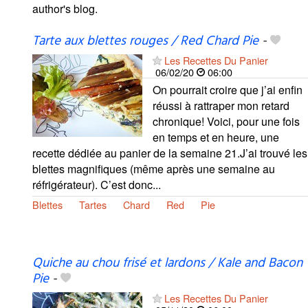
author's blog.
Tarte aux blettes rouges / Red Chard Pie
-
Les Recettes Du Panier
06/02/20
06:00
On pourrait croire que j’ai enfin
réussi à rattraper mon retard
chronique! Voici, pour une fois
en temps et en heure, une
recette dédiée au panier de la semaine 21.J’ai trouvé les
blettes magnifiques (même après une semaine au
réfrigérateur). C’est donc...
Blettes
Tartes
Chard
Red
Pie
Quiche au chou frisé et lardons / Kale and Bacon
Pie
-
Les Recettes Du Panier