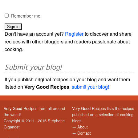
Remember me
Don't have an account yet?
Register
to discover and share
recipes with other bloggers and readers passionate about
cooking.
Submit your blog!
If you publish original recipes on your blog and want them
listed on
Very Good Recipes
,
submit your blog!
Very Good Recipes
from all around
Very Good Recipes
lists the recipes
the world!
published on a selection of cooking
Copyright © 2011 - 2016 Stéphane
blogs.
Gigandet
→
About
→
Contact