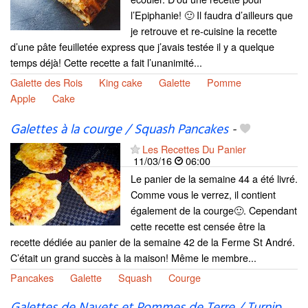
l’Epiphanie! 🙂 Il faudra d’ailleurs que
je retrouve et re-cuisine la recette
d’une pâte feuilletée express que j’avais testée il y a quelque
temps déjà! Cette recette a fait l’unanimité...
Galette des Rois
King cake
Galette
Pomme
Apple
Cake
Galettes à la courge / Squash Pancakes
-
Les Recettes Du Panier
11/03/16
06:00
Le panier de la semaine 44 a été livré.
Comme vous le verrez, il contient
également de la courge🙂. Cependant
cette recette est censée être la
recette dédiée au panier de la semaine 42 de la Ferme St André.
C’était un grand succès à la maison! Même le membre...
Pancakes
Galette
Squash
Courge