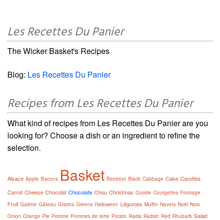
Les Recettes Du Panier
The Wicker Basket's Recipes
Blog:
Les Recettes Du Panier
Recipes from Les Recettes Du Panier
What kind of recipes from Les Recettes Du Panier are you
looking for? Choose a dish or an ingredient to refine the
selection.
Basket
Alsace
Cake
Carottes
Apple
Bacons
Beetroot
Black
Cabbage
Carrot
Cheese
Chocolat
Chocolate
Chou
Christmas
Cookie
Courgettes
Fromage
Fruit
Légumes
Galette
Gâteau
Gratins
Greens
Halloween
Muffin
Navets
Noël
Noix
Salad
Onion
Orange
Pie
Pomme
Pommes de terre
Potato
Radis
Radish
Red
Rhubarb