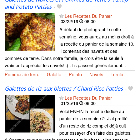
Galettes de Navets et Pommes de Terre / Turnip
and Potato Patties
-
Les Recettes Du Panier
03/22/16
06:00
A défaut de photographie cette
semaine, vous aurez au moins droit à
la recette du panier de la semaine 10.
Il contenait des navets et des
pommes de terre. Dans notre famille, je crois être la seule à
vraiment apprécier les navets! :( . Ils passent généralement...
Pommes de terre
Galette
Potato
Navets
Turnip
Galettes de riz aux blettes / Chard Rice Patties
-
Les Recettes Du Panier
01/25/16
06:00
Voici ENFIN la recette dédiée au
panier de la semaine 2. J’ai profité
d’un reste de riz complet déjà cuit
pour essayer d’en faire des galettes.
:) Comme vous pouvez le constater sur la photo, elles ont tout