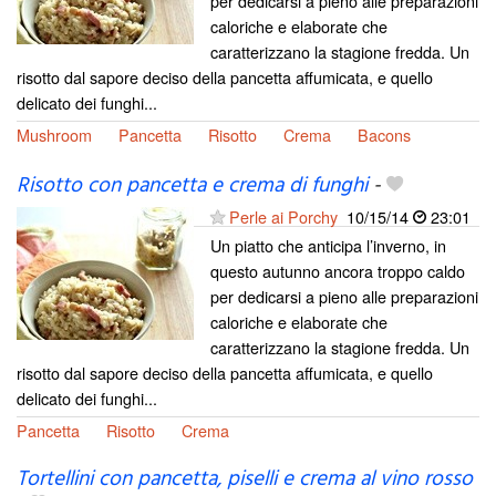
per dedicarsi a pieno alle preparazioni
caloriche e elaborate che
caratterizzano la stagione fredda. Un
risotto dal sapore deciso della pancetta affumicata, e quello
delicato dei funghi...
Mushroom
Pancetta
Risotto
Crema
Bacons
Risotto con pancetta e crema di funghi
-
Perle ai Porchy
10/15/14
23:01
Un piatto che anticipa l’inverno, in
questo autunno ancora troppo caldo
per dedicarsi a pieno alle preparazioni
caloriche e elaborate che
caratterizzano la stagione fredda. Un
risotto dal sapore deciso della pancetta affumicata, e quello
delicato dei funghi...
Pancetta
Risotto
Crema
Tortellini con pancetta, piselli e crema al vino rosso