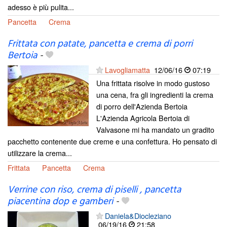
adesso è più pulita...
Pancetta
Crema
Frittata con patate, pancetta e crema di porri
Bertoia
-
Lavogliamatta
12/06/16
07:19
Una frittata risolve in modo gustoso
una cena, fra gli ingredienti la crema
di porro dell'Azienda Bertoia
L'Azienda Agricola Bertoia di
Valvasone mi ha mandato un gradito
pacchetto contenente due creme e una confettura. Ho pensato di
utilizzare la crema...
Frittata
Pancetta
Crema
Verrine con riso, crema di piselli , pancetta
piacentina dop e gamberi
-
Daniela&Diocleziano
06/19/16
21:58