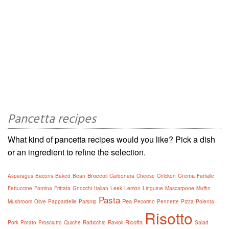
Pancetta recipes
What kind of pancetta recipes would you like? Pick a dish
or an ingredient to refine the selection.
Broccoli
Crema
Asparagus
Bacons
Baked
Bean
Carbonara
Cheese
Chicken
Farfalle
Fettuccine
Fontina
Frittata
Gnocchi
Italian
Leek
Lemon
Linguine
Mascarpone
Muffin
Pasta
Pea
Mushroom
Olive
Pappardelle
Parsnip
Pecorino
Pennette
Pizza
Polenta
Risotto
Ricotta
Pork
Potato
Prosciutto
Quiche
Radicchio
Ravioli
Salad