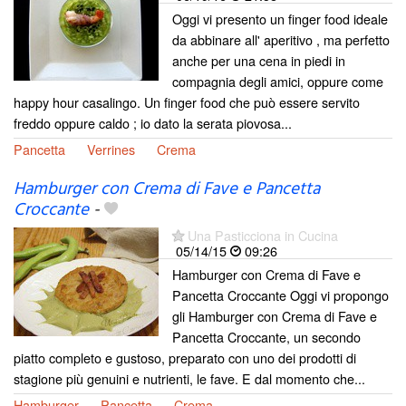
Oggi vi presento un finger food ideale
da abbinare all' aperitivo , ma perfetto
anche per una cena in piedi in
compagnia degli amici, oppure come
happy hour casalingo. Un finger food che può essere servito
freddo oppure caldo ; io dato la serata piovosa...
Pancetta
Verrines
Crema
Hamburger con Crema di Fave e Pancetta
Croccante
-
Una Pasticciona in Cucina
05/14/15
09:26
Hamburger con Crema di Fave e
Pancetta Croccante Oggi vi propongo
gli Hamburger con Crema di Fave e
Pancetta Croccante, un secondo
piatto completo e gustoso, preparato con uno dei prodotti di
stagione più genuini e nutrienti, le fave. E dal momento che...
Hamburger
Pancetta
Crema