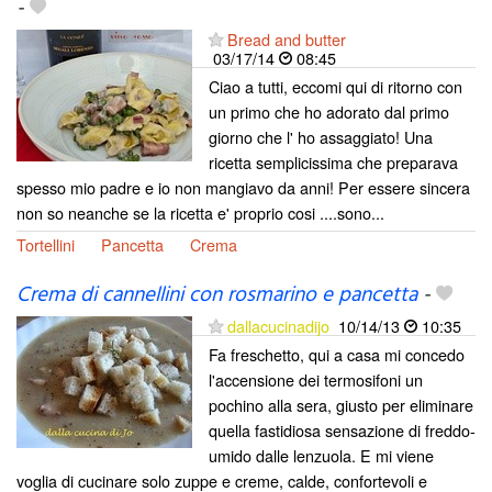
-
Bread and butter
03/17/14
08:45
Ciao a tutti, eccomi qui di ritorno con
un primo che ho adorato dal primo
giorno che l' ho assaggiato! Una
ricetta semplicissima che preparava
spesso mio padre e io non mangiavo da anni! Per essere sincera
non so neanche se la ricetta e' proprio cosi ....sono...
Tortellini
Pancetta
Crema
Crema di cannellini con rosmarino e pancetta
-
dallacucinadijo
10/14/13
10:35
Fa freschetto, qui a casa mi concedo
l'accensione dei termosifoni un
pochino alla sera, giusto per eliminare
quella fastidiosa sensazione di freddo-
umido dalle lenzuola. E mi viene
voglia di cucinare solo zuppe e creme, calde, confortevoli e