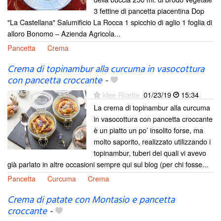
3 fettine di pancetta piacentina Dop
"La Castellana" Salumificio La Rocca 1 spicchio di aglio 1 foglia di
alloro Bonomo – Azienda Agricola...
Pancetta
Crema
Crema di topinambur alla curcuma in vasocottura
con pancetta croccante
-
Idee Ricette
01/23/19
15:34
La crema di topinambur alla curcuma
in vasocottura con pancetta croccante
è un piatto un po’ insolito forse, ma
molto saporito, realizzato utilizzando i
topinambur, tuberi dei quali vi avevo
già parlato in altre occasioni sempre qui sul blog (per chi fosse...
Pancetta
Curcuma
Crema
Crema di patate con Montasio e pancetta
croccante
-