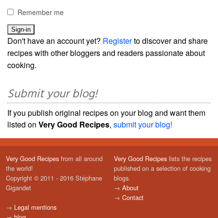
Remember me
Don't have an account yet?
Register
to discover and share
recipes with other bloggers and readers passionate about
cooking.
Submit your blog!
If you publish original recipes on your blog and want them
listed on
Very Good Recipes
,
submit your blog!
Very Good Recipes
from all around
Very Good Recipes
lists the recipes
the world!
published on a selection of cooking
Copyright © 2011 - 2016 Stéphane
blogs.
Gigandet
→
About
→
Contact
→
Legal mentions
→
blog