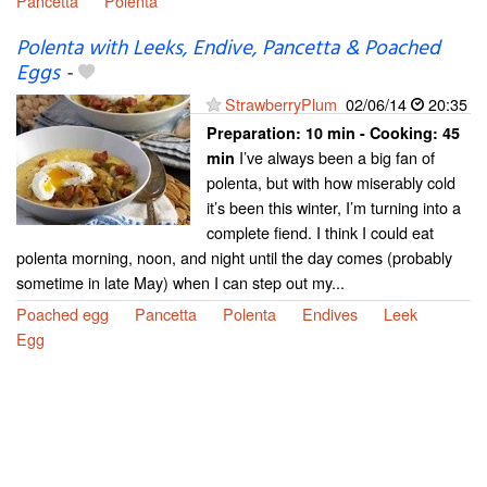
Pancetta
Polenta
Polenta with Leeks, Endive, Pancetta & Poached
Eggs
-
StrawberryPlum
02/06/14
20:35
Preparation:
10 min - Cooking:
45
I’ve always been a big fan of
min
polenta, but with how miserably cold
it’s been this winter, I’m turning into a
complete fiend. I think I could eat
polenta morning, noon, and night until the day comes (probably
sometime in late May) when I can step out my...
Poached egg
Pancetta
Polenta
Endives
Leek
Egg