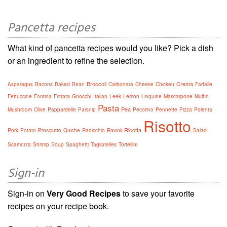
Pancetta recipes
What kind of pancetta recipes would you like? Pick a dish
or an ingredient to refine the selection.
Broccoli
Crema
Asparagus
Bacons
Baked
Bean
Carbonara
Cheese
Chicken
Farfalle
Fettuccine
Fontina
Frittata
Gnocchi
Italian
Leek
Lemon
Linguine
Mascarpone
Muffin
Pasta
Pea
Mushroom
Olive
Pappardelle
Parsnip
Pecorino
Pennette
Pizza
Polenta
Risotto
Ricotta
Pork
Potato
Prosciutto
Quiche
Radicchio
Ravioli
Salad
Scamorza
Shrimp
Soup
Spaghetti
Tagliatelles
Tortellini
Sign-in
Sign-in on
Very Good Recipes
to save your favorite
recipes on your recipe book.