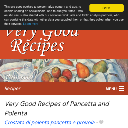
This site uses cookies to personnalize content and ads, to
Got it.
enable sharing on social media, and to analyze traffic. Data
on site use is also shared with our social network, ads and traffic analysis partners, who
can combine this data with other data you supplied them or that they collect when you use
their services.
Learn more
Recipes
MENU
Very Good Recipes of Pancetta and
Polenta
My favorite blogs
Crostata di polenta pancetta e provola
-