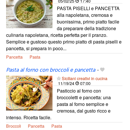
05/02/25
17:40
PASTA PISELLI e PANCETTA
alla napoletana, cremosa e
buonissima, primo piatto facile
da preparare della tradizione
culinaria napoletana, ricetta perfetta per il pranzo.
Semplice e gustoso questo primo piatto di pasta piselli e
pancetta, si prepara in poco...
Pancetta
Pasta
Pasta al forno con broccoli e pancetta
-
Siciliani creativi in cucina
11/19/24
07:00
Pasticcio al forno con
broccoletti e pancetta: una
pasta al forno semplice e
cremosa, dal gusto ricco e
intenso. Ricetta facile.
Broccoli
Pancetta
Pasta