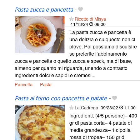
Pasta zucca e pancetta
-
Ricette di Misya
11/13/24
06:00
La pasta zucca e pancetta è
una delizia e su questo non ci
piove. Poi possiamo discuisire
se preferite l’abbinamento
zucca e pancetta o quello zucca e speck, ma di base,
almeno per quanto mi riguarda, unendo a contrasto
ingredienti dolci e sapidi e cremosi...
Pancetta
Pasta
Pasta al forno con pancetta e patate
-
La Cadrega
09/23/22
11:00
Ingredienti: (4/5 persone)– 400
gr di pasta corta– 4 patate di
media grandezza– 1 cipolla
rossa di tropea– 150 gr di