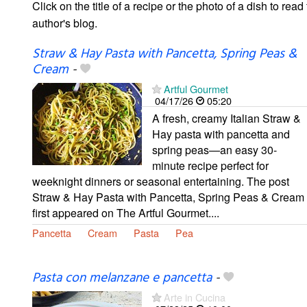
Click on the title of a recipe or the photo of a dish to read 
author's blog.
Straw & Hay Pasta with Pancetta, Spring Peas &
Cream
-
Artful Gourmet
04/17/26
05:20
A fresh, creamy Italian Straw &
Hay pasta with pancetta and
spring peas—an easy 30-
minute recipe perfect for
weeknight dinners or seasonal entertaining. The post
Straw & Hay Pasta with Pancetta, Spring Peas & Cream
first appeared on The Artful Gourmet....
Pancetta
Cream
Pasta
Pea
Pasta con melanzane e pancetta
-
Arte in Cucina