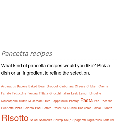
Pancetta recipes
What kind of pancetta recipes would you like? Pick a
dish or an ingredient to refine the selection.
Broccoli
Crema
Asparagus
Bacons
Baked
Bean
Carbonara
Cheese
Chicken
Farfalle
Fettuccine
Fontina
Frittata
Gnocchi
Italian
Leek
Lemon
Linguine
Pasta
Pea
Mascarpone
Muffin
Mushroom
Olive
Pappardelle
Parsnip
Pecorino
Ricotta
Pennette
Pizza
Polenta
Pork
Potato
Prosciutto
Quiche
Radicchio
Ravioli
Risotto
Salad
Scamorza
Shrimp
Soup
Spaghetti
Tagliatelles
Tortellini