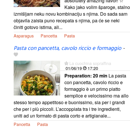
absolutely amazing flavor! ☆
Kako jako volim šparoge, stalno
izmišljam neku novu kombinaciju s njima. Do sada sam
objavila zaista puno recepata s njima, pa će se neki
činiti gotovo istima, ali...
Asparagus
Pancetta
Pasta
Pasta con pancetta, cavolo riccio e formaggio
-
La cuochina sopraffina
01/06/19
17:20
Preparation:
20 min
La pasta
con pancetta, cavolo riccio e
formaggio è un primo piatto
semplice e velocissimo ma allo
stesso tempo appetitoso e buonissimo, sia per i grandi
che per i più piccoli. L’accoppiata tra i tre ingredienti,
uniti ad un formato di pasta corto e artigianale...
Pancetta
Pasta