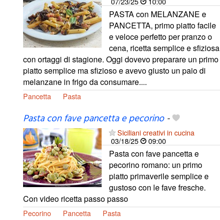
07/23/25
10:00
PASTA con MELANZANE e
PANCETTA, primo piatto facile
e veloce perfetto per pranzo o
cena, ricetta semplice e sfiziosa
con ortaggi di stagione. Oggi dovevo preparare un primo
piatto semplice ma sfizioso e avevo giusto un paio di
melanzane in frigo da consumare....
Pancetta
Pasta
Pasta con fave pancetta e pecorino
-
Siciliani creativi in cucina
03/18/25
09:00
Pasta con fave pancetta e
pecorino romano: un primo
piatto primaverile semplice e
gustoso con le fave fresche.
Con video ricetta passo passo
Pecorino
Pancetta
Pasta