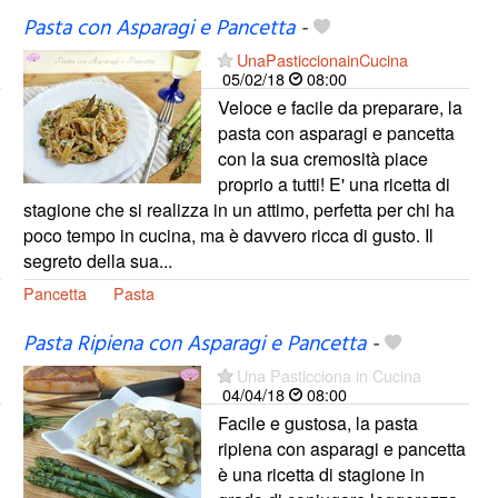
Pasta con Asparagi e Pancetta
-
UnaPasticcionainCucina
05/02/18
08:00
Veloce e facile da preparare, la
pasta con asparagi e pancetta
con la sua cremosità piace
proprio a tutti! E' una ricetta di
stagione che si realizza in un attimo, perfetta per chi ha
poco tempo in cucina, ma è davvero ricca di gusto. Il
segreto della sua...
Pancetta
Pasta
Pasta Ripiena con Asparagi e Pancetta
-
Una Pasticciona in Cucina
04/04/18
08:00
Facile e gustosa, la pasta
ripiena con asparagi e pancetta
è una ricetta di stagione in