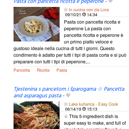
Pasta con pancetta ricotta e peperone
-
In cucina con zia Lora
09/10/21
14:34
Pasta con pancetta ricotta e
peperone La pasta con
pancetta ricotta e peperone è
un primo piatto veloce e
gustoso ideale nella cucina di tutti i giorni. Questo
condimento è adatto per tutti i tipi di pasta corta e si può
preparare con tutti i tipi di peperone,...
Pancetta
Ricotta
Pasta
Tjestenina s pancetom i šparogama ☆ Pancetta
and asparagus pasta
-
Laka kuharica - Easy Cook
06/14/19
15:13
☆ This 5-ingredient dish is
super easy to make, and full of