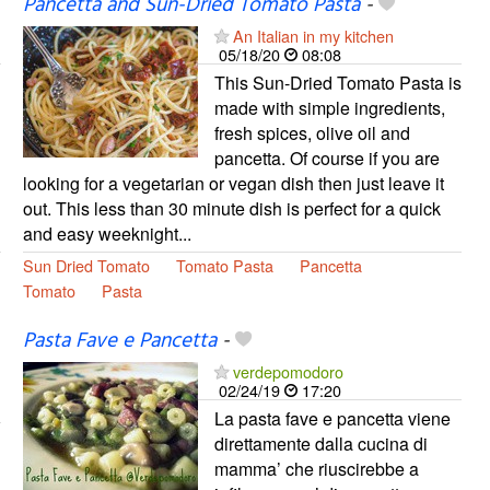
Pancetta and Sun-Dried Tomato Pasta
-
An Italian in my kitchen
05/18/20
08:08
This Sun-Dried Tomato Pasta is
made with simple ingredients,
fresh spices, olive oil and
pancetta. Of course if you are
looking for a vegetarian or vegan dish then just leave it
out. This less than 30 minute dish is perfect for a quick
and easy weeknight...
Sun Dried Tomato
Tomato Pasta
Pancetta
Tomato
Pasta
Pasta Fave e Pancetta
-
verdepomodoro
02/24/19
17:20
La pasta fave e pancetta viene
direttamente dalla cucina di
mamma’ che riuscirebbe a