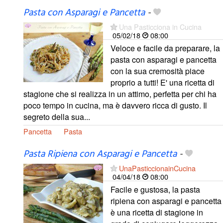
Pasta con Asparagi e Pancetta
-
Una Pasticciona in Cucina
05/02/18
08:00
Veloce e facile da preparare, la
pasta con asparagi e pancetta
con la sua cremosità piace
proprio a tutti! E' una ricetta di
stagione che si realizza in un attimo, perfetta per chi ha
poco tempo in cucina, ma è davvero ricca di gusto. Il
segreto della sua...
Pancetta
Pasta
Pasta Ripiena con Asparagi e Pancetta
-
UnaPasticcionainCucina
04/04/18
08:00
Facile e gustosa, la pasta
ripiena con asparagi e pancetta
è una ricetta di stagione in