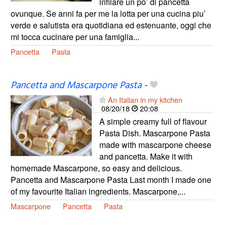
infilare un po’ di pancetta
ovunque. Se anni fa per me la lotta per una cucina piu’
verde e salutista era quotidiana ed estenuante, oggi che
mi tocca cucinare per una famiglia...
Pancetta
Pasta
Pancetta and Mascarpone Pasta
-
An Italian in my kitchen
08/20/18
20:08
A simple creamy full of flavour
Pasta Dish. Mascarpone Pasta
made with mascarpone cheese
and pancetta. Make it with
homemade Mascarpone, so easy and delicious.
Pancetta and Mascarpone Pasta Last month I made one
of my favourite Italian ingredients. Mascarpone,...
Mascarpone
Pancetta
Pasta