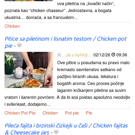
ova piletina na „lovački način“,
poznata kao “chicken chasseur”. Jednostavna, a bogata
ukusima… domaća, a sa francuskim...
Chicken
Pitice sa piletinom i lisnatim testom / Chicken pot
pie
-
...Ja u kuhinji...
02/12/26
09:36
Ove pitice u posudama su pravo malo
kremasto savršenstvo satkano od
pažljivo biranih ukusa, tekstura i
bogatih aroma. Ceo proces počinje
laganim krčkanjem piletine sa suvim
vratom i šarenim povrćem. A da bi sos postao apsolutno neodoljiv
i svilenkast, dodajemo...
Chicken Pot Pie
Chicken
Pot pie
Pie
Pileća fajita i brzinski čizkejk u čaši / Chicken fajitas
& Cheesecake jars
-