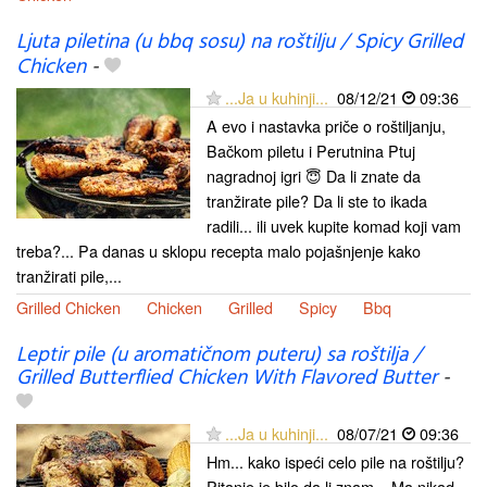
Ljuta piletina (u bbq sosu) na roštilju / Spicy Grilled
Chicken
-
...Ja u kuhinji...
08/12/21
09:36
A evo i nastavka priče o roštiljanju,
Bačkom piletu i Perutnina Ptuj
nagradnoj igri 😇 Da li znate da
tranžirate pile? Da li ste to ikada
radili... ili uvek kupite komad koji vam
treba?... Pa danas u sklopu recepta malo pojašnjenje kako
tranžirati pile,...
Grilled Chicken
Chicken
Grilled
Spicy
Bbq
Leptir pile (u aromatičnom puteru) sa roštilja /
Grilled Butterflied Chicken With Flavored Butter
-
...Ja u kuhinji...
08/07/21
09:36
Hm... kako ispeći celo pile na roštilju?
Pitanje je bilo da li znam... Ma nikad