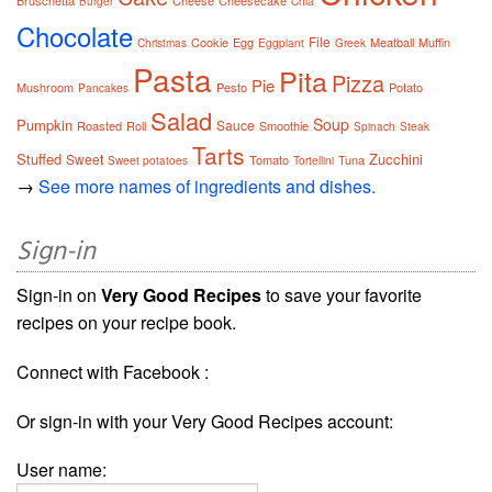
Bruschetta
Cheese
Cheesecake
Burger
Chia
Chocolate
File
Cookie
Egg
Meatball
Muffin
Christmas
Eggplant
Greek
Pasta
Pita
Pizza
Pie
Mushroom
Pesto
Potato
Pancakes
Salad
Soup
Pumpkin
Sauce
Roasted
Roll
Smoothie
Spinach
Steak
Tarts
Stuffed
Zucchini
Sweet
Tomato
Tuna
Sweet potatoes
Tortellini
→
See more names of ingredients and dishes.
Sign-in
Sign-in on
Very Good Recipes
to save your favorite
recipes on your recipe book.
Connect with Facebook :
Or sign-in with your Very Good Recipes account:
User name: