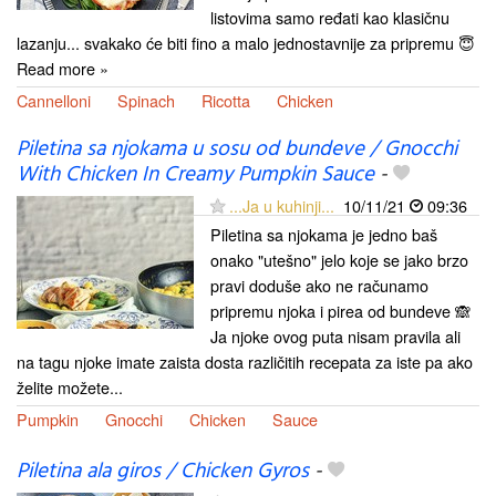
listovima samo ređati kao klasičnu
lazanju... svakako će biti fino a malo jednostavnije za pripremu 😇
Read more »
Cannelloni
Spinach
Ricotta
Chicken
Piletina sa njokama u sosu od bundeve / Gnocchi
With Chicken In Creamy Pumpkin Sauce
-
...Ja u kuhinji...
10/11/21
09:36
Piletina sa njokama je jedno baš
onako "utešno" jelo koje se jako brzo
pravi doduše ako ne računamo
pripremu njoka i pirea od bundeve 🙈
Ja njoke ovog puta nisam pravila ali
na tagu njoke imate zaista dosta različitih recepata za iste pa ako
želite možete...
Pumpkin
Gnocchi
Chicken
Sauce
Piletina ala giros / Chicken Gyros
-