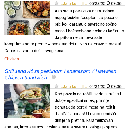
...Ja u kuhinji...
05/22/25
09:36
Ako ste u potrazi za onim jednim,
nepogrešivim receptom za pečeno
pile koji garantuje savršeno sočno
meso i božanstveno hrskavu kožicu, a
da pritom ne zahteva sate
komplikovane pripreme – onda ste definitivno na pravom mestu!
Danas sa vama delim svog keca...
Chicken
Grill sendvič sa piletinom i ananasom / Hawaiian
Chicken Sandwich
-
...Ja u kuhinji...
04/24/25
09:36
Kad poželiš da roštilj izađe iz rutine i
dobije egzotični šmek, pravi je
trenutak da pored mesa na roštilj
“baciš” i ananas! U ovom sendviču,
dimljena piletina, karamelizovan
ananas, kremasti sos i hrskava salata stvaraju zalogaj koji nosi