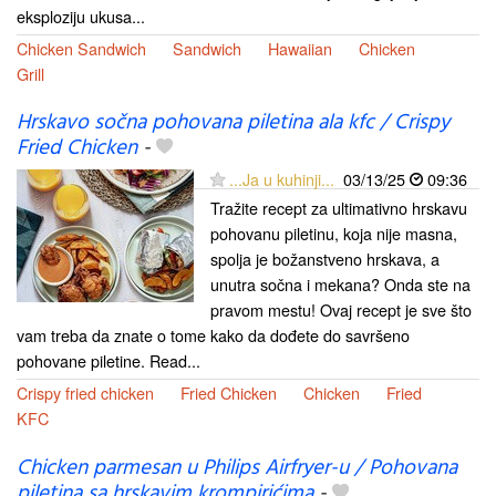
eksploziju ukusa...
Chicken Sandwich
Sandwich
Hawaiian
Chicken
Grill
Hrskavo sočna pohovana piletina ala kfc / Crispy
Fried Chicken
-
...Ja u kuhinji...
03/13/25
09:36
Tražite recept za ultimativno hrskavu
pohovanu piletinu, koja nije masna,
spolja je božanstveno hrskava, a
unutra sočna i mekana? Onda ste na
pravom mestu! Ovaj recept je sve što
vam treba da znate o tome kako da dođete do savršeno
pohovane piletine. Read...
Crispy fried chicken
Fried Chicken
Chicken
Fried
KFC
Chicken parmesan u Philips Airfryer-u / Pohovana
piletina sa hrskavim krompirićima
-