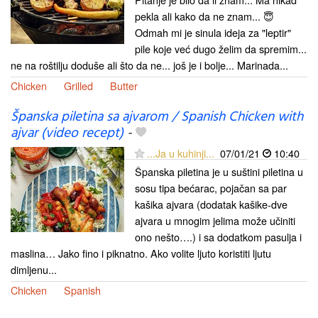
pekla ali kako da ne znam... 😇
Odmah mi je sinula ideja za "leptir"
pile koje već dugo želim da spremim...
ne na roštilju doduše ali što da ne... još je i bolje... Marinada...
Chicken
Grilled
Butter
Španska piletina sa ajvarom / Spanish Chicken with
ajvar (video recept)
-
...Ja u kuhinji...
07/01/21
10:40
Španska piletina je u suštini piletina u
sosu tipa bećarac, pojačan sa par
kašika ajvara (dodatak kašike-dve
ajvara u mnogim jelima može učiniti
ono nešto….) i sa dodatkom pasulja i
maslina… Jako fino i piknatno. Ako volite ljuto koristiti ljutu
dimljenu...
Chicken
Spanish