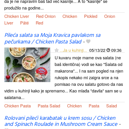
da je ne napravim baš tad već kasnije... A to "kasnije" se
produžilo na godine...
Chicken Liver
Red Onion
Chicken
Pickled
Onion
Liver
Pâté
Red
Pileća salata sa Moja Kravica pavlakom sa
pečurkama / Chicken Pasta Salad
-
...Ja u kuhinji...
05/13/22
09:36
U kuvaru moje mame ova salata (ne
baš identična) vodi se kao "Salata od
makarona"... I na sam pogled na njen
rukopis nekako mi zaigra srce a na
pomisao na ovu salatu gotovo da nas
vidim u kuhinji kako je spremamo... Kao mlađa "davila" sam se u
salatama...
Chicken Pasta
Pasta Salad
Chicken
Pasta
Salad
Rolovani pileći karabatak u krem sosu / Chicken
and Spinach Roulade in Mushroom Cream Sauce
-