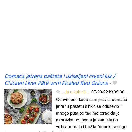
Domaća jetrena pašteta i ukiseljeni crveni luk /
Chicken Liver Pâté with Pickled Red Onions
-
...Ja u kuhinji...
07/20/22
09:36
Odavnoooo kada sam pravila domaću
jetrenu paštetu sinkić se oduševio i
mnogo puta od tad me terao da je
napravim ponovo a ja sam stalno
vrdala-mrdala i tražila "dobre" razloge