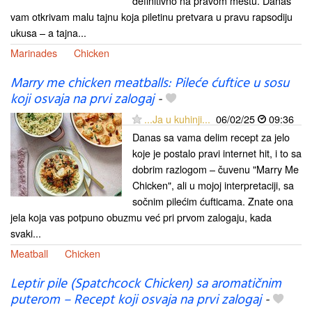
definitivno na pravom mestu. Danas
vam otkrivam malu tajnu koja piletinu pretvara u pravu rapsodiju
ukusa – a tajna...
Marinades
Chicken
Marry me chicken meatballs: Pileće ćuftice u sosu
koji osvaja na prvi zalogaj
-
...Ja u kuhinji...
06/02/25
09:36
Danas sa vama delim recept za jelo
koje je postalo pravi internet hit, i to sa
dobrim razlogom – čuvenu "Marry Me
Chicken", ali u mojoj interpretaciji, sa
sočnim pilećim ćufticama. Znate ona
jela koja vas potpuno obuzmu već pri prvom zalogaju, kada
svaki...
Meatball
Chicken
Leptir pile (Spatchcock Chicken) sa aromatičnim
puterom – Recept koji osvaja na prvi zalogaj
-