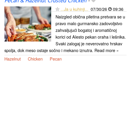
Pecan & Hazelnut Crusted Chicken
-
...Ja u kuhinji...
07/30/26
09:36
Naizgled obična piletina pretvara se u
pravo malo gurmansko zadovoljstvo
zahvaljujući bogatoj i aromatičnoj
korici od Alesto pekan oraha i lešnika.
Svaki zalogaj je neverovatno hrskav
spolja, dok meso ostaje sočno i mekano iznutra. Read more »
Hazelnut
Chicken
Pecan