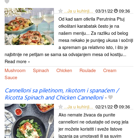
...Ja u kuhinji...
03/31/22
09:36
Od kad sam otkrila Perutnina Ptuj
otkoštani karabatak često je na
našem meniju... Za razliku od belog
mesa nekako je punijeg ukusa i sočniji
a spremam ga relativno isto, i što je
najbitnije ne petljam se sama sa odvajanjem mesa od kostiju...
Read more »
Mushroom
Spinach
Chicken
Roulade
Cream
Sauce
Cannelloni sa piletinom, rikotom i spanaćem /
Ricotta Spinach and Chicken Cannelloni
-
...Ja u kuhinji...
02/21/22
09:36
Ako nemate živaca da punite
cannelloni ne odustajte od ovog jela
jer možete koristiti i sveže listove
lazanja pa umotavati ili sa suvim