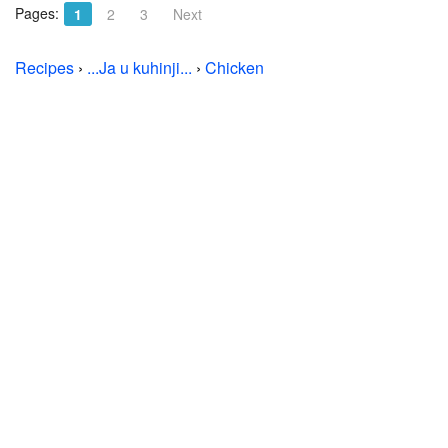
Pages:
1
2
3
Next
Recipes
›
...Ja u kuhinji...
›
Chicken