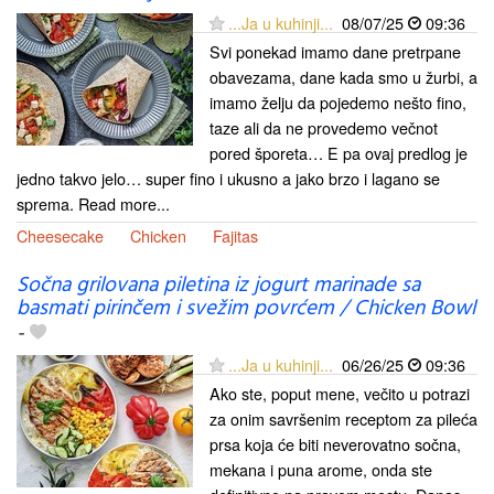
...Ja u kuhinji...
08/07/25
09:36
Svi ponekad imamo dane pretrpane
obavezama, dane kada smo u žurbi, a
imamo želju da pojedemo nešto fino,
taze ali da ne provedemo večnot
pored šporeta… E pa ovaj predlog je
jedno takvo jelo… super fino i ukusno a jako brzo i lagano se
sprema. Read more...
Cheesecake
Chicken
Fajitas
Sočna grilovana piletina iz jogurt marinade sa
basmati pirinčem i svežim povrćem / Chicken Bowl
-
...Ja u kuhinji...
06/26/25
09:36
Ako ste, poput mene, večito u potrazi
za onim savršenim receptom za pileća
prsa koja će biti neverovatno sočna,
mekana i puna arome, onda ste