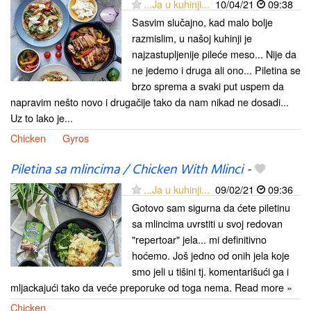
...Ja u kuhinji...
10/04/21
09:38
Sasvim slučajno, kad malo bolje
razmislim, u našoj kuhinji je
najzastupljenije pileće meso... Nije da
ne jedemo i druga ali ono... Piletina se
brzo sprema a svaki put uspem da
napravim nešto novo i drugačije tako da nam nikad ne dosadi...
Uz to lako je...
Chicken
Gyros
Piletina sa mlincima / Chicken With Mlinci
-
...Ja u kuhinji...
09/02/21
09:36
Gotovo sam sigurna da ćete piletinu
sa mlincima uvrstiti u svoj redovan
"repertoar" jela... mi definitivno
hoćemo. Još jedno od onih jela koje
smo jeli u tišini tj. komentarišući ga i
mljackajući tako da veće preporuke od toga nema. Read more »
Chicken