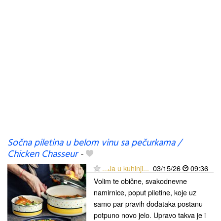
Sočna piletina u belom vinu sa pečurkama /
Chicken Chasseur
-
...Ja u kuhinji...
03/15/26
09:36
Volim te obične, svakodnevne
namirnice, poput piletine, koje uz
samo par pravih dodataka postanu
potpuno novo jelo. Upravo takva je i