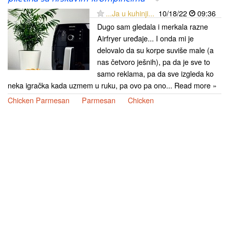
...Ja u kuhinji...
10/18/22
09:36
Dugo sam gledala i merkala razne
Airfryer uređaje... I onda mi je
delovalo da su korpe suviše male (a
nas četvoro ješnih), pa da je sve to
samo reklama, pa da sve izgleda ko
neka igračka kada uzmem u ruku, pa ovo pa ono... Read more »
Chicken Parmesan
Parmesan
Chicken