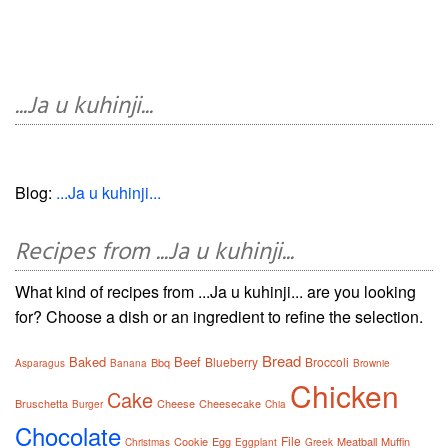
...Ja u kuhinji...
Blog:
...Ja u kuhinji...
Recipes from ...Ja u kuhinji...
What kind of recipes from ...Ja u kuhinji... are you looking
for? Choose a dish or an ingredient to refine the selection.
Bread
Baked
Beef
Blueberry
Broccoli
Bbq
Asparagus
Banana
Brownie
Chicken
Cake
Bruschetta
Cheese
Cheesecake
Burger
Chia
Chocolate
File
Cookie
Egg
Meatball
Muffin
Christmas
Eggplant
Greek