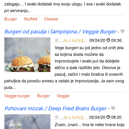
zalogaju… I svaki dodatak ima svoju ulogu. I sos i svaki dodatak
pri serviranju...
Burger
Stuffed
Cheese
Burgeri od pasulja i šampinjona / Veggie Burger
-
...Ja u kuhinji...
09/24/20
09:36
Vege burgeri su još jedno od onih jela
sa kojima dosta možete da
improvizujete i svaki put da dobijete
slično a ipak različito jelo. Osnova je
pasulj, začini i malo brašna ili ovsenih
pahuljica da povežu smesu a ostalo je improvizacija. Ja sam ovog
puta...
Veggie burger
Burger
Veggie
Pohovani mozak / Deep Fried Brains Burger
-
...Ja u kuhinji...
02/24/20
08:20
Znam, znam... Ima te neke hrane koja