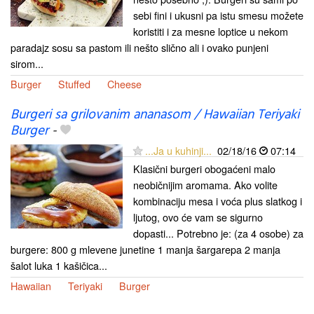
sebi fini i ukusni pa istu smesu možete
koristiti i za mesne loptice u nekom
paradajz sosu sa pastom ili nešto slično ali i ovako punjeni
sirom...
Burger
Stuffed
Cheese
Burgeri sa grilovanim ananasom / Hawaiian Teriyaki
Burger
-
...Ja u kuhinji...
02/18/16
07:14
Klasični burgeri obogaćeni malo
neobičnijim aromama. Ako volite
kombinaciju mesa i voća plus slatkog i
ljutog, ovo će vam se sigurno
dopasti... Potrebno je: (za 4 osobe) za
burgere: 800 g mlevene junetine 1 manja šargarepa 2 manja
šalot luka 1 kašičica...
Hawaiian
Teriyaki
Burger