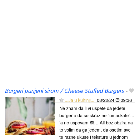
Burgeri punjeni sirom / Cheese Stuffed Burgers
-
...Ja u kuhinji...
08/22/24
09:36
Ne znam da li vi uspete da jedete
burger a da se skroz ne “umackate”...
ja ne uspevam 🙈… Ali bez obzira na
to volim da ga jedem, da osetim sve
te razne ukuse i teksture u jednom