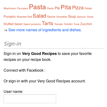
Pasta
Pita
Pizza
Pie
Mushroom
Pesto
Potato
Pancakes
Salad
Soup
Pumpkin
Sauce
Roasted
Roll
Smoothie
Spinach
Steak
Tarts
Stuffed
Zucchini
Sweet
Tomato
Tuna
Sweet potatoes
Tortellini
→
See more names of ingredients and dishes.
Sign-in
Sign-in on
Very Good Recipes
to save your favorite
recipes on your recipe book.
Connect with Facebook :
Or sign-in with your Very Good Recipes account:
User name: