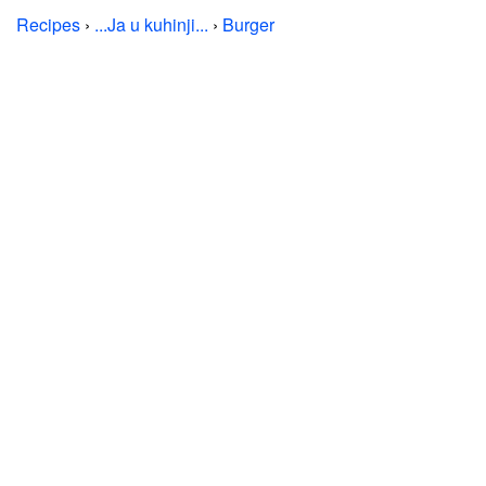
Recipes
›
...Ja u kuhinji...
›
Burger