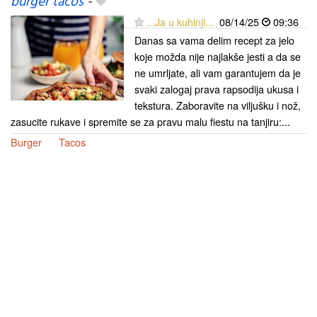
burger tacos
-
...Ja u kuhinji...
08/14/25
09:36
Danas sa vama delim recept za jelo
koje možda nije najlakše jesti a da se
ne umrljate, ali vam garantujem da je
svaki zalogaj prava rapsodija ukusa i
tekstura. Zaboravite na viljušku i nož,
zasucite rukave i spremite se za pravu malu fiestu na tanjiru:...
Burger
Tacos