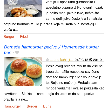
vam je ili apsolutno gurmanska ili
apsolutno bizarna ;) Pohovani mozak
je nešto meni jako blisko, nešto što
sam u detinjstvu često jela i smatrala
potpuno normalnim. To je hrana koja mi sada budi nostalgiju i
vraća u...
Burger
Fried
Domaće hamburger pecivo / Homemade burger
bun
-
...Ja u kuhinji...
04/29/18
20:19
Posle ovog recepta mislim da više ne
treba da tražite recept za savršeno
domaće hamburger pecivo jer ovo je
to, Bolje ne može ;). Probala sam
mnoge varijante i ova se pokazala kao
savršena... Slatkicu nisam mogla da ubedim da sam pecivo
pravila ja a ne...
Hamburger
Burger
Buns