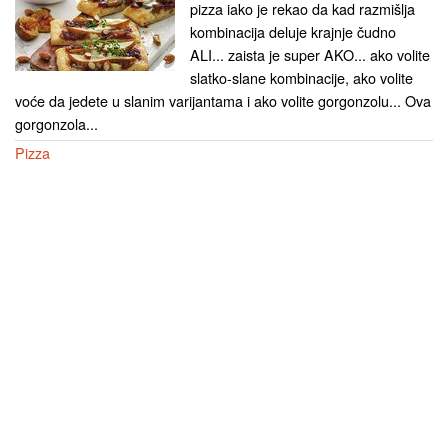
pizza iako je rekao da kad razmišlja
kombinacija deluje krajnje čudno
ALI... zaista je super AKO... ako volite
slatko-slane kombinacije, ako volite
voće da jedete u slanim varijantama i ako volite gorgonzolu... Ova
gorgonzola...
Pizza