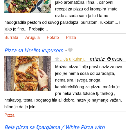
jako aromatična i fina... osnovni
recept za pizzu od krompira imate
ovde a sada sam je tu i tamo
nadogradila pestom od suvog paradajza, burratom, rukolom... i
jako je fino... Probajte...
Burrata
Arugula
Potato
Pizza
Pizza sa kiselim kupusom
-
...Ja u kuhinji...
01/21/21
09:36
Možda pizza i nije pravi naziv za ovo
jelo jer nema sosa od paradajza,
nema sira i svega onoga
karakterističnog za pizzu, možda je
pre neka vrsta fokače tj. tankog ,
hrskavog, testa i bogatog fila ali dobro, naziv je najmanje važan,
bitno je da je jelo...
Pizza
Bela pizza sa šparglama / White Pizza with