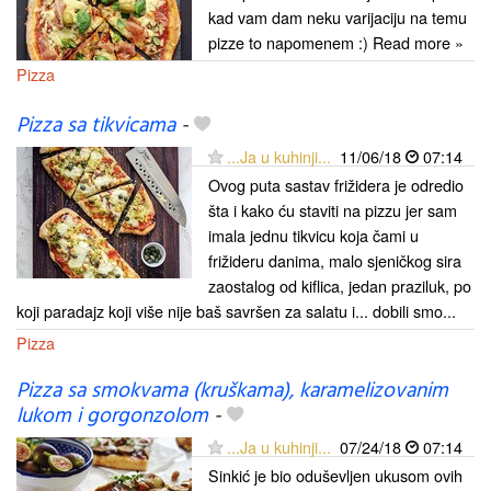
kad vam dam neku varijaciju na temu
pizze to napomenem :) Read more »
Pizza
Pizza sa tikvicama
-
...Ja u kuhinji...
11/06/18
07:14
Ovog puta sastav frižidera je odredio
šta i kako ću staviti na pizzu jer sam
imala jednu tikvicu koja čami u
frižideru danima, malo sjeničkog sira
zaostalog od kiflica, jedan praziluk, po
koji paradajz koji više nije baš savršen za salatu i... dobili smo...
Pizza
Pizza sa smokvama (kruškama), karamelizovanim
lukom i gorgonzolom
-
...Ja u kuhinji...
07/24/18
07:14
Sinkić je bio oduševljen ukusom ovih