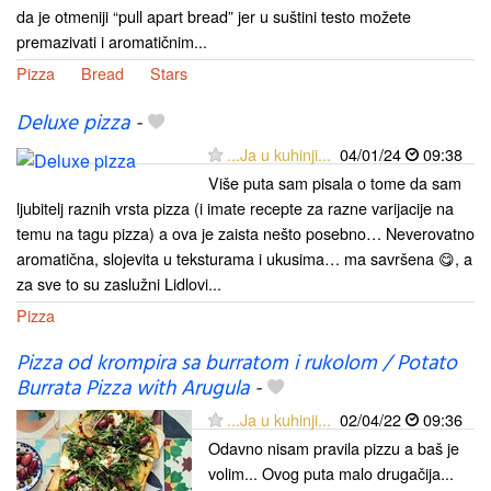
da je otmeniji “pull apart bread” jer u suštini testo možete
premazivati i aromatičnim...
Pizza
Bread
Stars
Deluxe pizza
-
...Ja u kuhinji...
04/01/24
09:38
Više puta sam pisala o tome da sam
ljubitelj raznih vrsta pizza (i imate recepte za razne varijacije na
temu na tagu pizza) a ova je zaista nešto posebno… Neverovatno
aromatična, slojevita u teksturama i ukusima… ma savršena 😋, a
za sve to su zaslužni Lidlovi...
Pizza
Pizza od krompira sa burratom i rukolom / Potato
Burrata Pizza with Arugula
-
...Ja u kuhinji...
02/04/22
09:36
Odavno nisam pravila pizzu a baš je
volim... Ovog puta malo drugačija...