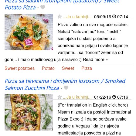
Pizza sa slatkim krompirom (batatom) / Sweet
Potato Pizza
-
...Ja u kuhinji...
05/09/16
07:14
Pizze volimo na sve moguće načine.
Nekad "natovarimo" tonu "teških"
sastojaka i u slast pojedemo a
ponekad nam prijaju i ovako laganije
varijante... sa "tonom" zeleniša od
gore... i malo maslinovog ulja naravno :) Read more »
Sweet potatoes
Potato
Sweet
Pizza
Pizza sa tikvicama i dimljenim lososom / Smoked
Salmon Zucchini Pizza
-
...Ja u kuhinji...
01/22/16
07:16
(For translation in English click here)
Nisam ni znala da postoji International
Pizza Expo :) i da se održava svake
godine u Vegasu i da je najveća
manifestacija posvećena pizzi na