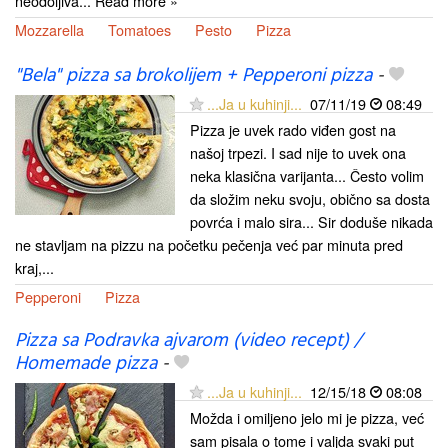
neodoljiva... Read more »
Mozzarella
Tomatoes
Pesto
Pizza
"Bela" pizza sa brokolijem + Pepperoni pizza
-
...Ja u kuhinji...
07/11/19
08:49
Pizza je uvek rado viđen gost na
našoj trpezi. I sad nije to uvek ona
neka klasična varijanta... Često volim
da složim neku svoju, obično sa dosta
povrća i malo sira... Sir doduše nikada
ne stavljam na pizzu na početku pečenja već par minuta pred
kraj,...
Pepperoni
Pizza
Pizza sa Podravka ajvarom (video recept) /
Homemade pizza
-
...Ja u kuhinji...
12/15/18
08:08
Možda i omiljeno jelo mi je pizza, već
sam pisala o tome i valjda svaki put