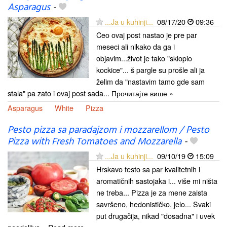
Asparagus
-
...Ja u kuhinji...
08/17/20
09:36
Ceo ovaj post nastao je pre par
meseci ali nikako da ga i
objavim...život je tako "sklopio
kockice"... š pargle su prošle ali ja
želim da "nastavim tamo gde sam
stala" pa zato i ovaj post sada... Прочитајте више »
Asparagus
White
Pizza
Pesto pizza sa paradajzom i mozzarellom / Pesto
Pizza with Fresh Tomatoes and Mozzarella
-
...Ja u kuhinji...
09/10/19
15:09
Hrskavo testo sa par kvalitetnih i
aromatičnih sastojaka i... više mi ništa
ne treba... Pizza je za mene zaista
savršeno, hedonističko, jelo... Svaki
put drugačija, nikad "dosadna" i uvek