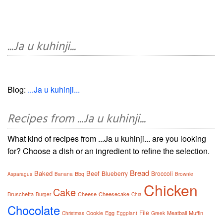
...Ja u kuhinji...
Blog:
...Ja u kuhinji...
Recipes from ...Ja u kuhinji...
What kind of recipes from ...Ja u kuhinji... are you looking
for? Choose a dish or an ingredient to refine the selection.
Bread
Baked
Beef
Blueberry
Broccoli
Bbq
Asparagus
Banana
Brownie
Chicken
Cake
Bruschetta
Cheese
Cheesecake
Burger
Chia
Chocolate
File
Cookie
Egg
Meatball
Muffin
Christmas
Eggplant
Greek