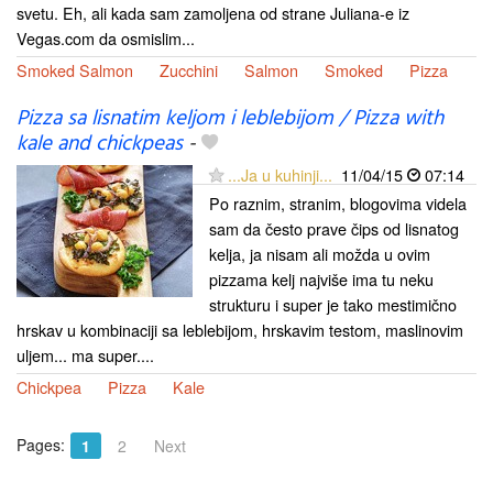
svetu. Eh, ali kada sam zamoljena od strane Juliana-e iz
Vegas.com da osmislim...
Smoked Salmon
Zucchini
Salmon
Smoked
Pizza
Pizza sa lisnatim keljom i leblebijom / Pizza with
kale and chickpeas
-
...Ja u kuhinji...
11/04/15
07:14
Po raznim, stranim, blogovima videla
sam da često prave čips od lisnatog
kelja, ja nisam ali možda u ovim
pizzama kelj najviše ima tu neku
strukturu i super je tako mestimično
hrskav u kombinaciji sa leblebijom, hrskavim testom, maslinovim
uljem... ma super....
Chickpea
Pizza
Kale
Pages:
1
2
Next