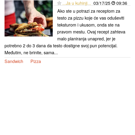
...Ja u kuhinji...
03/17/25
09:36
Ako ste u potrazi za receptom za
testo za pizzu koje će vas oduševiti
teksturom i ukusom, onda ste na
pravom mestu. Ovaj recept zahteva
malo planiranja unapred, jer je
potrebno 2 do 3 dana da testo dostigne svoj pun potencijal.
Međutim, ne brinite, sama...
Sandwich
Pizza