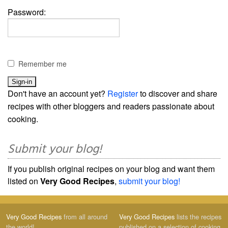
Password:
Remember me
Don't have an account yet?
Register
to discover and share
recipes with other bloggers and readers passionate about
cooking.
Submit your blog!
If you publish original recipes on your blog and want them
listed on
Very Good Recipes
,
submit your blog!
Very Good Recipes
from all around
Very Good Recipes
lists the recipes
the world!
published on a selection of cooking