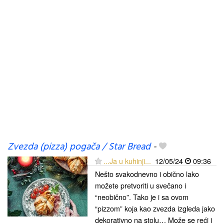
Zvezda (pizza) pogača / Star Bread
-
...Ja u kuhinji...
12/05/24
09:36
Nešto svakodnevno i obično lako
možete pretvoriti u svečano i
“neobično”. Tako je i sa ovom
“pizzom” koja kao zvezda izgleda jako
dekorativno na stolu… Može se reći i