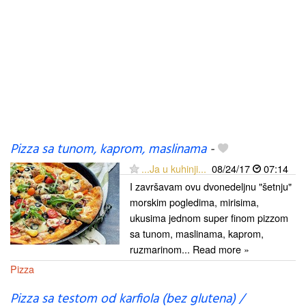
Pizza sa tunom, kaprom, maslinama
-
...Ja u kuhinji...
08/24/17
07:14
I završavam ovu dvonedeljnu "šetnju"
morskim pogledima, mirisima,
ukusima jednom super finom pizzom
sa tunom, maslinama, kaprom,
ruzmarinom... Read more »
Pizza
Pizza sa testom od karfiola (bez glutena) /