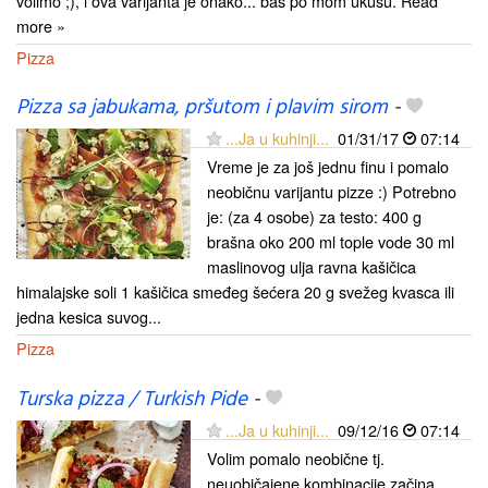
volimo ;), i ova varijanta je onako... baš po mom ukusu. Read
more »
Pizza
Pizza sa jabukama, pršutom i plavim sirom
-
...Ja u kuhinji...
01/31/17
07:14
Vreme je za još jednu finu i pomalo
neobičnu varijantu pizze :) Potrebno
je: (za 4 osobe) za testo: 400 g
brašna oko 200 ml tople vode 30 ml
maslinovog ulja ravna kašičica
himalajske soli 1 kašičica smeđeg šećera 20 g svežeg kvasca ili
jedna kesica suvog...
Pizza
Turska pizza / Turkish Pide
-
...Ja u kuhinji...
09/12/16
07:14
Volim pomalo neobične tj.
neuobičajene kombinacije začina,