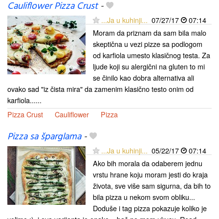
Cauliflower Pizza Crust
-
...Ja u kuhinji...
07/27/17
07:14
Moram da priznam da sam bila malo
skeptična u vezi pizze sa podlogom
od karfiola umesto klasičnog testa. Za
ljude koji su alergični na gluten to mi
se činilo kao dobra alternativa ali
ovako sad "iz čista mira" da zamenim klasično testo onim od
karfiola......
Pizza Crust
Cauliflower
Pizza
Pizza sa šparglama
-
...Ja u kuhinji...
05/22/17
07:14
Ako bih morala da odaberem jednu
vrstu hrane koju moram jesti do kraja
života, sve više sam sigurna, da bih to
bila pizza u nekom svom obliku...
Doduše i tag pizza pokazuje koliko je