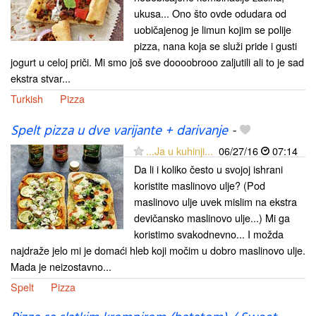
ukusa... Ono što ovde odudara od
uobičajenog je limun kojim se polije
pizza, nana koja se služi pride i gusti
jogurt u celoj priči. Mi smo još sve doooobrooo zaljutili ali to je sad
ekstra stvar...
Turkish
Pizza
Spelt pizza u dve varijante + darivanje
-
...Ja u kuhinji...
06/27/16
07:14
Da li i koliko često u svojoj ishrani
koristite maslinovo ulje? (Pod
maslinovo ulje uvek mislim na ekstra
devičansko maslinovo ulje...) Mi ga
koristimo svakodnevno... I možda
najdraže jelo mi je domaći hleb koji močim u dobro maslinovo ulje.
Mada je neizostavno...
Spelt
Pizza