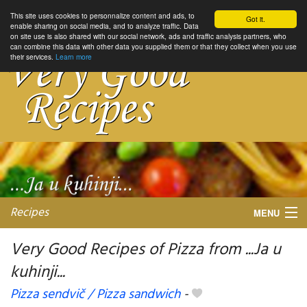
This site uses cookies to personnalize content and ads, to
Got it.
enable sharing on social media, and to analyze traffic. Data
on site use is also shared with our social network, ads and traffic analysis partners, who
can combine this data with other data you supplied them or that they collect when you use
their services.
Learn more
Recipes
MENU
Very Good Recipes of Pizza from ...Ja u
kuhinji...
My favorite blogs
Pizza sendvič / Pizza sandwich
-