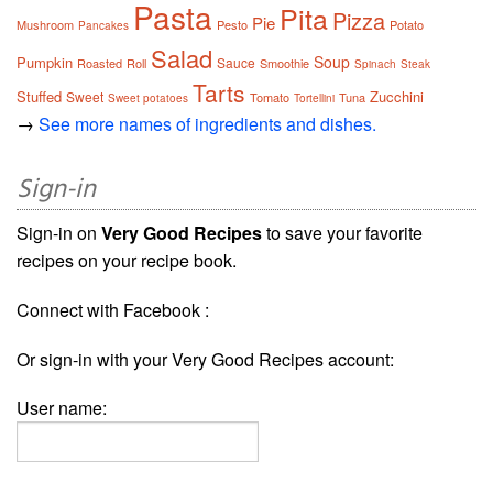
Pasta
Pita
Pizza
Pie
Mushroom
Pesto
Potato
Pancakes
Salad
Soup
Pumpkin
Sauce
Roasted
Roll
Smoothie
Spinach
Steak
Tarts
Stuffed
Zucchini
Sweet
Tomato
Tuna
Sweet potatoes
Tortellini
→
See more names of ingredients and dishes.
Sign-in
Sign-in on
Very Good Recipes
to save your favorite
recipes on your recipe book.
Connect with Facebook :
Or sign-in with your Very Good Recipes account:
User name: