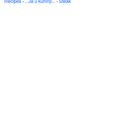
Recipes
›
...Ja u kuhinji...
›
Steak