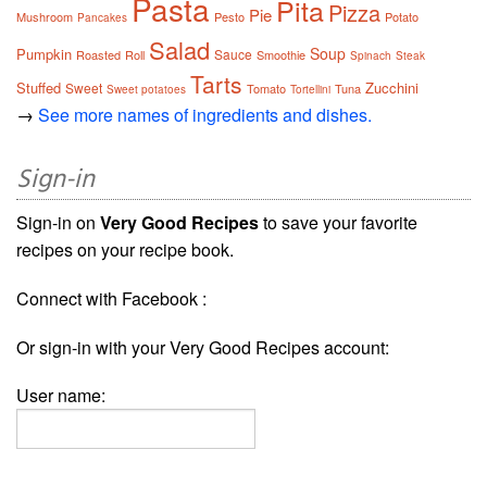
Pasta
Pita
Pizza
Pie
Mushroom
Pesto
Potato
Pancakes
Salad
Soup
Pumpkin
Sauce
Roasted
Roll
Smoothie
Spinach
Steak
Tarts
Stuffed
Zucchini
Sweet
Tomato
Tuna
Sweet potatoes
Tortellini
→
See more names of ingredients and dishes.
Sign-in
Sign-in on
Very Good Recipes
to save your favorite
recipes on your recipe book.
Connect with Facebook :
Or sign-in with your Very Good Recipes account:
User name: