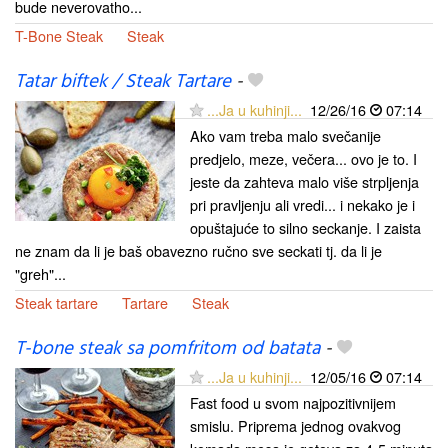
bude neverovatho...
T-Bone Steak
Steak
Tatar biftek / Steak Tartare
-
...Ja u kuhinji...
12/26/16
07:14
Ako vam treba malo svečanije
predjelo, meze, večera... ovo je to. I
jeste da zahteva malo više strpljenja
pri pravljenju ali vredi... i nekako je i
opuštajuće to silno seckanje. I zaista
ne znam da li je baš obavezno ručno sve seckati tj. da li je
"greh"...
Steak tartare
Tartare
Steak
T-bone steak sa pomfritom od batata
-
...Ja u kuhinji...
12/05/16
07:14
Fast food u svom najpozitivnijem
smislu. Priprema jednog ovakvog