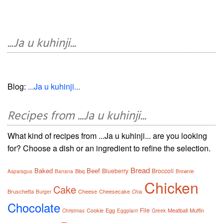
...Ja u kuhinji...
Blog:
...Ja u kuhinji...
Recipes from ...Ja u kuhinji...
What kind of recipes from ...Ja u kuhinji... are you looking
for? Choose a dish or an ingredient to refine the selection.
Bread
Baked
Beef
Blueberry
Broccoli
Bbq
Asparagus
Banana
Brownie
Chicken
Cake
Bruschetta
Cheese
Cheesecake
Burger
Chia
Chocolate
File
Cookie
Egg
Meatball
Muffin
Christmas
Eggplant
Greek