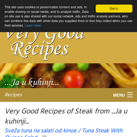
This site uses cookies to personnalize content and ads, to
Got it.
enable sharing on social media, and to analyze traffic. Data
on site use is also shared with our social network, ads and traffic analysis partners, who
can combine this data with other data you supplied them or that they collect when you use
their services.
Learn more
Recipes
MENU
Very Good Recipes of Steak from ...Ja u
kuhinji...
My favorite blogs
Sveža tuna na salati od kinoe / Tuna Steak With