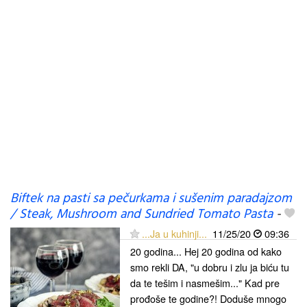
Biftek na pasti sa pečurkama i sušenim paradajzom
/ Steak, Mushroom and Sundried Tomato Pasta
-
...Ja u kuhinji...
11/25/20
09:36
20 godina... Hej 20 godina od kako
smo rekli DA, "u dobru i zlu ja biću tu
da te tešim i nasmešim..." Kad pre
prođoše te godine?! Doduše mnogo