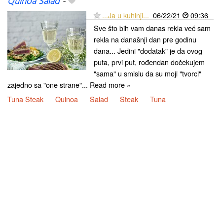
Quinoa Salad
-
...Ja u kuhinji...
06/22/21
09:36
Sve što bih vam danas rekla već sam
rekla na današnji dan pre godinu
dana... Jedini "dodatak" je da ovog
puta, prvi put, rođendan dočekujem
"sama" u smislu da su moji "tvorci"
zajedno sa "one strane"... Read more »
Tuna Steak
Quinoa
Salad
Steak
Tuna