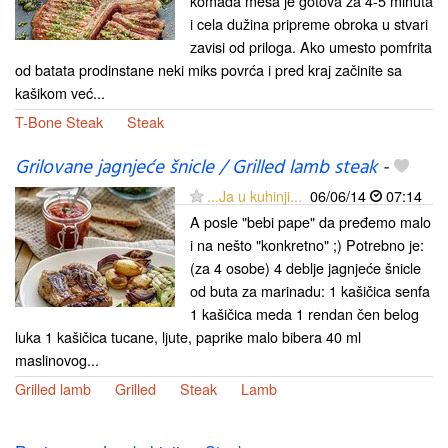
komada mesa je gotova za 4-5 minuta
i cela dužina pripreme obroka u stvari
zavisi od priloga. Ako umesto pomfrita
od batata prodinstane neki miks povrća i pred kraj začinite sa
kašikom već...
T-Bone Steak
Steak
Grilovane jagnjeće šnicle / Grilled lamb steak
-
...Ja u kuhinji...
06/06/14
07:14
A posle "bebi pape" da pređemo malo
i na nešto "konkretno" ;) Potrebno je:
(za 4 osobe) 4 deblje jagnjeće šnicle
od buta za marinadu: 1 kašičica senfa
1 kašičica meda 1 rendan čen belog
luka 1 kašičica tucane, ljute, paprike malo bibera 40 ml
maslinovog...
Grilled lamb
Grilled
Steak
Lamb