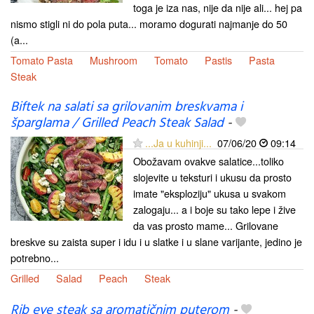
toga je iza nas, nije da nije ali... hej pa
nismo stigli ni do pola puta... moramo dogurati najmanje do 50
(a...
Tomato Pasta
Mushroom
Tomato
Pastis
Pasta
Steak
Biftek na salati sa grilovanim breskvama i
šparglama / Grilled Peach Steak Salad
-
...Ja u kuhinji...
07/06/20
09:14
Obožavam ovakve salatice...toliko
slojevite u teksturi i ukusu da prosto
imate "eksploziju" ukusa u svakom
zalogaju... a i boje su tako lepe i žive
da vas prosto mame... Grilovane
breskve su zaista super i idu i u slatke i u slane varijante, jedino je
potrebno...
Grilled
Salad
Peach
Steak
Rib eye steak sa aromatičnim puterom
-