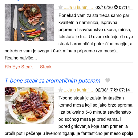
...Ja u kuhinji...
02/10/20
07:14
Ponekad vam zaista treba samo par
kvalitetnih namirnica, ispravna
priprema i savršenstvo ukusa, mirisa,
teksture je tu... U ovom slučaju rib eye
steak i aromatični puter čine magiju, a
potrebno vam je svega 10-ak minuta pripreme (za meso)...
Realno najviše...
Rib Eye Steak
Steak
T-bone steak sa aromatičnim puterom
-
...Ja u kuhinji...
02/08/17
07:14
T-bone steak je zaista fantastičan
komad mesa koji se jako brzo sprema
i za bukvalno 5-6 minuta savršenstvo
od sočnog mesa je pred vama. I
pored grilovanja koje sam primenila
prošli put i pečenje u livenom tiganju je fantastično jer meso spolja