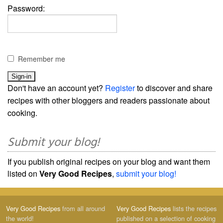
Password:
Remember me
Don't have an account yet?
Register
to discover and share
recipes with other bloggers and readers passionate about
cooking.
Submit your blog!
If you publish original recipes on your blog and want them
listed on
Very Good Recipes
,
submit your blog!
Very Good Recipes
from all around
Very Good Recipes
lists the recipes
the world!
published on a selection of cooking