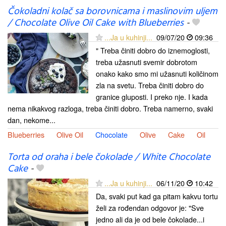
Čokoladni kolač sa borovnicama i maslinovim uljem
/ Chocolate Olive Oil Cake with Blueberries
-
...Ja u kuhinji...
09/07/20
09:36
" Treba činiti dobro do iznemoglosti,
treba užasnuti svemir dobrotom
onako kako smo mi užasnuti količinom
zla na svetu. Treba činiti dobro do
granice gluposti. I preko nje. I kada
nema nikakvog razloga, treba činiti dobro. Treba namerno, svaki
dan, nekome...
Blueberries
Olive Oil
Chocolate
Olive
Cake
Oil
Torta od oraha i bele čokolade / White Chocolate
Cake
-
...Ja u kuhinji...
06/11/20
10:42
Da, svaki put kad ga pitam kakvu tortu
želi za rođendan odgovor je: "Sve
jedno ali da je od bele čokolade...i