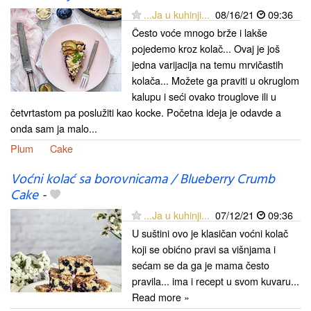
...Ja u kuhinji...
08/16/21
09:36
Često voće mnogo brže i lakše
pojedemo kroz kolač... Ovaj je još
jedna varijacija na temu mrvičastih
kolača... Možete ga praviti u okruglom
kalupu i seći ovako trouglove ili u
četvrtastom pa poslužiti kao kocke. Početna ideja je odavde a
onda sam ja malo...
Plum
Cake
Voćni kolać sa borovnicama / Blueberry Crumb
Cake
-
...Ja u kuhinji...
07/12/21
09:36
U suštini ovo je klasičan voćni kolač
koji se obićno pravi sa višnjama i
sećam se da ga je mama često
pravila... ima i recept u svom kuvaru...
Read more »