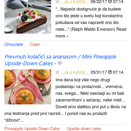
...Ja u kuhinji...
06/22/17
07:14
"...Najveće dostignuće je da budete
ono što jeste u svetu koji konstantno
pokušava od vas napraviti ono što
niste..." (Ralph Waldo Emerson) Read
more »
Chocolate
Cake
Prevrnuti kolačići sa ananasom / Mini Pineapple
Upside-Down Cakes
-
...Ja u kuhinji...
05/31/17
07:14
Ima dana koji više nego drugi
podsećaju na prolaznost... vremena,
nas, svega... Neki osećaaji su mi baš
zacementirani u sećanju, neke misli...
Doveli smo slatkicu prvi put u školu na
ona testiranja pred prvi razred... I pored nas su prolazili
"džinovi"...
Pineapple Upside Down Cake
Upside-down cake