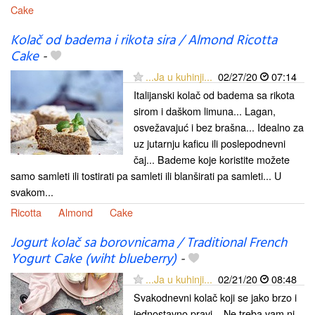
Cake
Kolač od badema i rikota sira / Almond Ricotta
Cake
-
...Ja u kuhinji...
02/27/20
07:14
Italijanski kolač od badema sa rikota
sirom i daškom limuna... Lagan,
osvežavajuć i bez brašna... Idealno za
uz jutarnju kaficu ili poslepodnevni
čaj... Bademe koje koristite možete
samo samleti ili tostirati pa samleti ili blanširati pa samleti... U
svakom...
Ricotta
Almond
Cake
Jogurt kolač sa borovnicama / Traditional French
Yogurt Cake (wiht blueberry)
-
...Ja u kuhinji...
02/21/20
08:48
Svakodnevni kolač koji se jako brzo i
jednostavno pravi... Ne treba vam ni