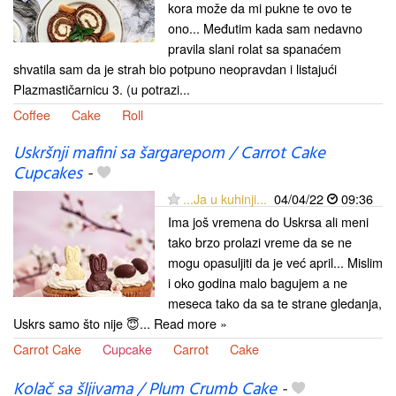
kora može da mi pukne te ovo te
ono... Međutim kada sam nedavno
pravila slani rolat sa spanaćem
shvatila sam da je strah bio potpuno neopravdan i listajući
Plazmastičarnicu 3. (u potrazi...
Coffee
Cake
Roll
Uskršnji mafini sa šargarepom / Carrot Cake
Cupcakes
-
...Ja u kuhinji...
04/04/22
09:36
Ima još vremena do Uskrsa ali meni
tako brzo prolazi vreme da se ne
mogu opasuljiti da je već april... Mislim
i oko godina malo bagujem a ne
meseca tako da sa te strane gledanja,
Uskrs samo što nije 😇... Read more »
Carrot Cake
Cupcake
Carrot
Cake
Kolač sa šljivama / Plum Crumb Cake
-