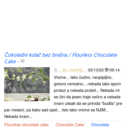
Čokoladni kolač bez brašna / Flourless Chocolate
Cake
-
...Ja u kuhinji...
03/13/20
09:14
Vreme... tako čudno, neopipljivo,
gotovo nerealno... nekada tako sporo
prolazi a nekada proleti... Nekada mi
se čini da jesen traje večno a nekada
imam utisak da se priroda "budila" pre
par meseci, pa kako sad opet... Isto tako vreme sa NJIM...
Nekada imam...
Flourless chocolate cake
Chocolate Cake
Chocolate