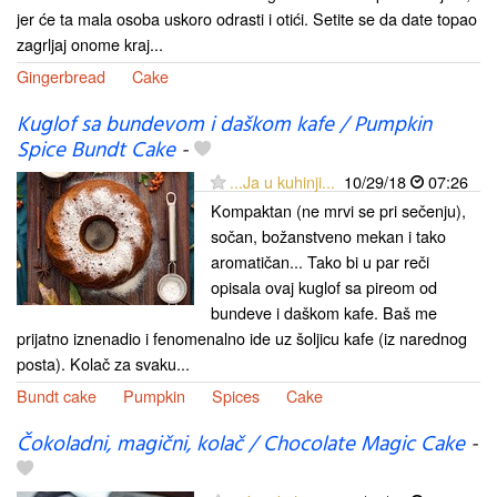
jer će ta mala osoba uskoro odrasti i otići. Setite se da date topao
zagrljaj onome kraj...
Gingerbread
Cake
Kuglof sa bundevom i daškom kafe / Pumpkin
Spice Bundt Cake
-
...Ja u kuhinji...
10/29/18
07:26
Kompaktan (ne mrvi se pri sečenju),
sočan, božanstveno mekan i tako
aromatičan... Tako bi u par reči
opisala ovaj kuglof sa pireom od
bundeve i daškom kafe. Baš me
prijatno iznenadio i fenomenalno ide uz šoljicu kafe (iz narednog
posta). Kolač za svaku...
Bundt cake
Pumpkin
Spices
Cake
Čokoladni, magični, kolač / Chocolate Magic Cake
-