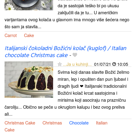
da je sastojak teško bi po ukusu
zaključili da je tu... U američkim
varijantama ovog kolača u glavnom ima mnogo više šećera nego
što sam ja stavila...
Carrot
Cake
Italijanski čokoladni Božićni kolač (kuglof) / Italian
chocolate Christmas cake
-
...Ja u kuhinji...
01/07/21
10:05
Svima koji danas slavite Božić želimo
miran, lep i opušten dan pun ljubavi i
dragih ljudi ❤ Italijanski tradicionalni
Božićni kolač krcat sastojcima i
mirisima koji asociraju na prazničnu
čaroliju... Obično se peče u okruglom kalupu i bez ovog preliva
ali...
Christmas Cake
Christmas
Chocolate
Italian
Cake