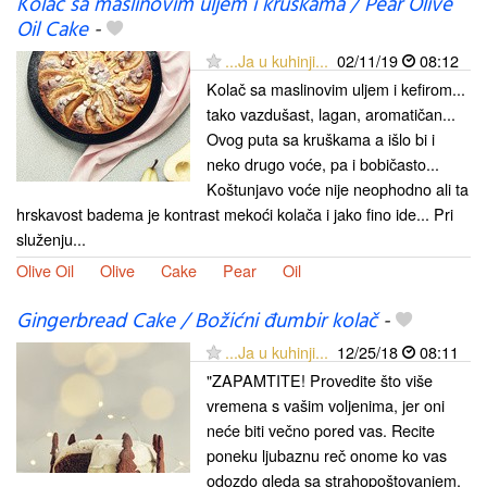
Kolač sa maslinovim uljem i kruškama / Pear Olive
Oil Cake
-
...Ja u kuhinji...
02/11/19
08:12
Kolač sa maslinovim uljem i kefirom...
tako vazdušast, lagan, aromatičan...
Ovog puta sa kruškama a išlo bi i
neko drugo voće, pa i bobičasto...
Koštunjavo voće nije neophodno ali ta
hrskavost badema je kontrast mekoći kolača i jako fino ide... Pri
služenju...
Olive Oil
Olive
Cake
Pear
Oil
Gingerbread Cake / Božićni đumbir kolač
-
...Ja u kuhinji...
12/25/18
08:11
"ZAPAMTITE! Provedite što više
vremena s vašim voljenima, jer oni
neće biti večno pored vas. Recite
poneku ljubaznu reč onome ko vas
odozdo gleda sa strahopoštovanjem,