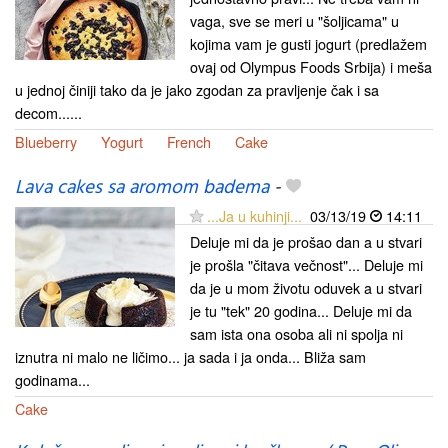
vaga, sve se meri u "šoljicama" u
kojima vam je gusti jogurt (predlažem
ovaj od Olympus Foods Srbija) i meša
u jednoj činiji tako da je jako zgodan za pravljenje čak i sa
decom......
Blueberry
Yogurt
French
Cake
Lava cakes sa aromom badema
-
...Ja u kuhinji...
03/13/19
14:11
Deluje mi da je prošao dan a u stvari
je prošla "čitava večnost"... Deluje mi
da je u mom životu oduvek a u stvari
je tu "tek" 20 godina... Deluje mi da
sam ista ona osoba ali ni spolja ni
iznutra ni malo ne ličimo... ja sada i ja onda... Bliža sam
godinama...
Cake