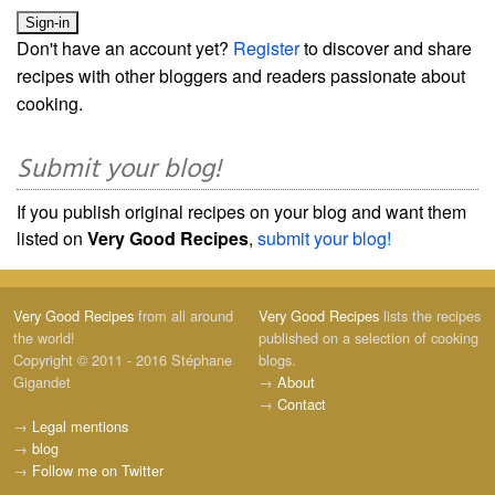
Don't have an account yet?
Register
to discover and share
recipes with other bloggers and readers passionate about
cooking.
Submit your blog!
If you publish original recipes on your blog and want them
listed on
Very Good Recipes
,
submit your blog!
Very Good Recipes
from all around
Very Good Recipes
lists the recipes
the world!
published on a selection of cooking
Copyright © 2011 - 2016 Stéphane
blogs.
Gigandet
→
About
→
Contact
→
Legal mentions
→
blog
→
Follow me on Twitter