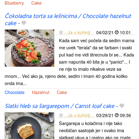
Blueberry
Cake
Čokoladna torta sa lešnicima / Chocolate hazelnut
cake
-
...Ja u kuhinji...
04/02/21
10:01
Kada sam već počela da sedim mama
me uvek "terala" da se farbam i svaki
put kad me vidi štrecnula bi se... Kada
sam napunila 40 bila je u "panici"... I
ne nije to imalo nikakve veze sa
mnom... Već ako ja, njeno dete, sedim i imam 40 godina koliko
onda ima...
Chocolate
Hazelnut
Cake
Slatki hleb sa šargarepom / Carrot loaf cake
-
...Ja u kuhinji...
03/29/21
09:36
Šargarepa u kolačima i nije tako
neobičan sastojak jer i ovako ima
slatkast ukus a i realno ako ne znate