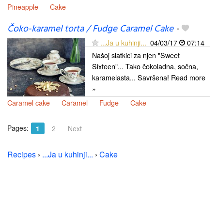
Pineapple
Cake
Čoko-karamel torta / Fudge Caramel Cake
-
...Ja u kuhinji...
04/03/17
07:14
Našoj slatkici za njen "Sweet
Sixteen"... Tako čokoladna, sočna,
karamelasta... Savršena! Read more
»
Caramel cake
Caramel
Fudge
Cake
Pages:
1
2
Next
Recipes
›
...Ja u kuhinji...
›
Cake