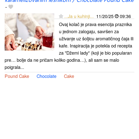
karamelizovanim lešnikom / Chocolate Pound Cake
-
...Ja u kuhinji...
11/20/25
09:36
Ovaj kolač je prava esencija praznika
u jednom zalogaju, savršen za
uživanje uz šoljicu aromatičnog čaja ili
kafe. Inspiracija je potekla od recepta
za "Džemi lady" (koji je bio popularan
pre… bolje da ne pričam koliko godina…), ali sam se malo
poigrala...
Pound Cake
Chocolate
Cake