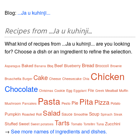
Blog:
...Ja u kuhinji...
Recipes from ...Ja u kuhinji...
What kind of recipes from ...Ja u kuhinji... are you looking
for? Choose a dish or an ingredient to refine the selection.
Bread
Baked
Beef
Blueberry
Broccoli
Bbq
Asparagus
Banana
Brownie
Chicken
Cake
Bruschetta
Cheese
Cheesecake
Burger
Chia
Chocolate
File
Cookie
Egg
Meatball
Muffin
Christmas
Eggplant
Greek
Pasta
Pita
Pizza
Pie
Mushroom
Pesto
Potato
Pancakes
Salad
Soup
Pumpkin
Sauce
Roasted
Roll
Smoothie
Spinach
Steak
Tarts
Stuffed
Zucchini
Sweet
Tomato
Tuna
Sweet potatoes
Tortellini
→
See more names of ingredients and dishes.