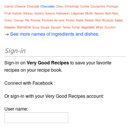
Carrot
Cheese
Chocolat
Chocolate
Chou
Christmas
Cookie
Courgettes
Fromage
Fruit
Légumes
Galette
Gâteau
Gratins
Greens
Halloween
Muffin
Navets
Noël
Noix
Salad
Onion
Orange
Pie
Pomme
Pommes de terre
Potato
Radis
Radish
Red
Rhubarb
Semaine
Salades
Vegetable
Soup
Soupe
Squash
Tartes
Turnip
White
Zucchini
→
See more names of ingredients and dishes.
Sign-in
Sign-in on
Very Good Recipes
to save your favorite
recipes on your recipe book.
Connect with Facebook :
Or sign-in with your Very Good Recipes account:
User name: