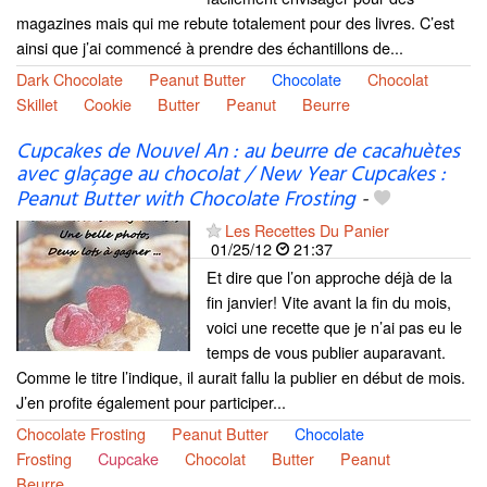
magazines mais qui me rebute totalement pour des livres. C’est
ainsi que j’ai commencé à prendre des échantillons de...
Dark Chocolate
Peanut Butter
Chocolate
Chocolat
Skillet
Cookie
Butter
Peanut
Beurre
Cupcakes de Nouvel An : au beurre de cacahuètes
avec glaçage au chocolat / New Year Cupcakes :
Peanut Butter with Chocolate Frosting
-
Les Recettes Du Panier
01/25/12
21:37
Et dire que l’on approche déjà de la
fin janvier! Vite avant la fin du mois,
voici une recette que je n’ai pas eu le
temps de vous publier auparavant.
Comme le titre l’indique, il aurait fallu la publier en début de mois.
J’en profite également pour participer...
Chocolate Frosting
Peanut Butter
Chocolate
Frosting
Cupcake
Chocolat
Butter
Peanut
Beurre