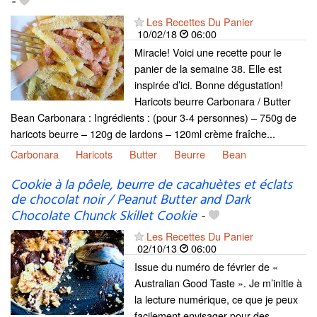
-
Les Recettes Du Panier
10/02/18
06:00
Miracle! Voici une recette pour le
panier de la semaine 38. Elle est
inspirée d’ici. Bonne dégustation!
Haricots beurre Carbonara / Butter
Bean Carbonara : Ingrédients : (pour 3-4 personnes) – 750g de
haricots beurre – 120g de lardons – 120ml crème fraîche...
Carbonara
Haricots
Butter
Beurre
Bean
Cookie à la pôele, beurre de cacahuètes et éclats
de chocolat noir / Peanut Butter and Dark
Chocolate Chunck Skillet Cookie
-
Les Recettes Du Panier
02/10/13
06:00
Issue du numéro de février de «
Australian Good Taste ». Je m’initie à
la lecture numérique, ce que je peux
facilement envisager pour des