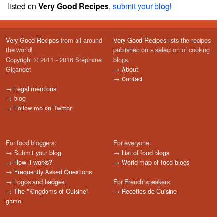
listed on
Very Good Recipes
,
submit your blog!
Very Good Recipes
from all around
Very Good Recipes
lists the recipes
the world!
published on a selection of cooking
Copyright © 2011 - 2016 Stéphane
blogs.
Gigandet
→
About
→
Contact
→
Legal mentions
→
blog
→
Follow me on Twitter
For food bloggers:
For everyone:
→
Submit your blog
→
List of food blogs
→
How it works?
→
World map of food blogs
→
Frequently Asked Questions
→
Logos and badges
For French speakers:
→
The "Kingdoms of Cuisine"
→
Recettes de Cuisine
game