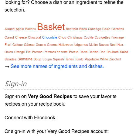
looking for? Choose a dish or an ingredient to refine the
selection.
Basket
Alsace
Cake
Carottes
Apple
Bacons
Beetroot
Black
Cabbage
Carrot
Cheese
Chocolat
Chocolate
Chou
Christmas
Cookie
Courgettes
Fromage
Fruit
Légumes
Galette
Gâteau
Gratins
Greens
Halloween
Muffin
Navets
Noël
Noix
Salad
Onion
Orange
Pie
Pomme
Pommes de terre
Potato
Radis
Radish
Red
Rhubarb
Semaine
Salades
Vegetable
Soup
Soupe
Squash
Tartes
Turnip
White
Zucchini
→
See more names of ingredients and dishes.
Sign-in
Sign-in on
Very Good Recipes
to save your favorite
recipes on your recipe book.
Connect with Facebook :
Or sign-in with your Very Good Recipes account: