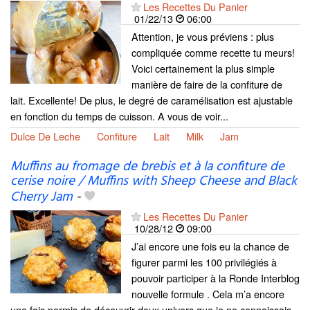
Les Recettes Du Panier
01/22/13
06:00
Attention, je vous préviens : plus
compliquée comme recette tu meurs!
Voici certainement la plus simple
manière de faire de la confiture de
lait. Excellente! De plus, le degré de caramélisation est ajustable
en fonction du temps de cuisson. A vous de voir...
Dulce De Leche
Confiture
Lait
Milk
Jam
Muffins au fromage de brebis et à la confiture de
cerise noire / Muffins with Sheep Cheese and Black
Cherry Jam
-
Les Recettes Du Panier
10/28/12
09:00
J’ai encore une fois eu la chance de
figurer parmi les 100 privilégiés à
pouvoir participer à la Ronde Interblog
nouvelle formule . Cela m’a encore
une fois permis de découvrir deux univers que je ne connaissais