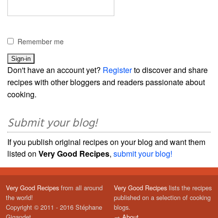
Remember me
Don't have an account yet?
Register
to discover and share
recipes with other bloggers and readers passionate about
cooking.
Submit your blog!
If you publish original recipes on your blog and want them
listed on
Very Good Recipes
,
submit your blog!
Very Good Recipes
from all around
Very Good Recipes
lists the recipes
the world!
published on a selection of cooking
Copyright © 2011 - 2016 Stéphane
blogs.
Gigandet
→
About