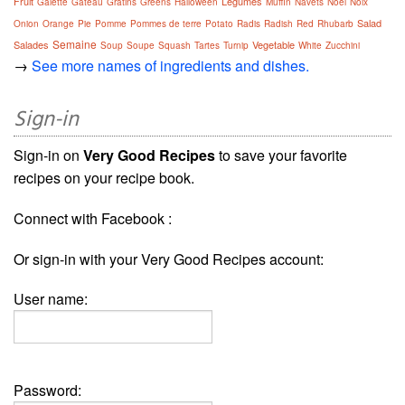
Fruit
Légumes
Galette
Gâteau
Gratins
Greens
Halloween
Muffin
Navets
Noël
Noix
Salad
Onion
Orange
Pie
Pomme
Pommes de terre
Potato
Radis
Radish
Red
Rhubarb
Semaine
Salades
Vegetable
Soup
Soupe
Squash
Tartes
Turnip
White
Zucchini
→
See more names of ingredients and dishes.
Sign-in
Sign-in on
Very Good Recipes
to save your favorite
recipes on your recipe book.
Connect with Facebook :
Or sign-in with your Very Good Recipes account:
User name:
Password: