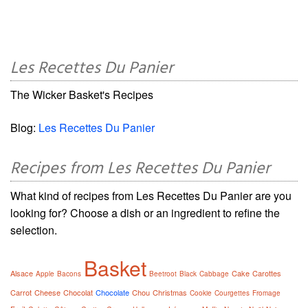
Les Recettes Du Panier
The Wicker Basket's Recipes
Blog:
Les Recettes Du Panier
Recipes from Les Recettes Du Panier
What kind of recipes from Les Recettes Du Panier are you
looking for? Choose a dish or an ingredient to refine the
selection.
Basket
Alsace
Cake
Carottes
Apple
Bacons
Beetroot
Black
Cabbage
Carrot
Cheese
Chocolat
Chocolate
Chou
Christmas
Cookie
Courgettes
Fromage