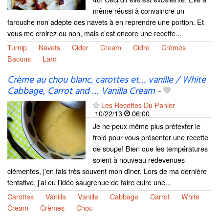
même réussi à convaincre un
farouche non adepte des navets à en reprendre une portion. Et
vous me croirez ou non, mais c’est encore une recette...
Turnip
Navets
Cider
Cream
Cidre
Crèmes
Bacons
Lard
Crème au chou blanc, carottes et… vanille / White
Cabbage, Carrot and … Vanilla Cream
-
Les Recettes Du Panier
10/22/13
06:00
Je ne peux même plus prétexter le
froid pour vous présenter une recette
de soupe! Bien que les températures
soient à nouveau redevenues
clémentes, j’en fais très souvent mon dîner. Lors de ma dernière
tentative, j’ai eu l’idée saugrenue de faire cuire une...
Carottes
Vanilla
Vanille
Cabbage
Carrot
White
Cream
Crèmes
Chou