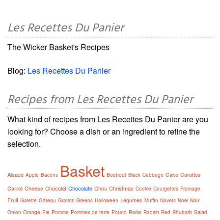
Les Recettes Du Panier
The Wicker Basket's Recipes
Blog:
Les Recettes Du Panier
Recipes from Les Recettes Du Panier
What kind of recipes from Les Recettes Du Panier are you
looking for? Choose a dish or an ingredient to refine the
selection.
Basket
Alsace
Cake
Carottes
Apple
Bacons
Beetroot
Black
Cabbage
Carrot
Cheese
Chocolat
Chocolate
Chou
Christmas
Cookie
Courgettes
Fromage
Fruit
Légumes
Galette
Gâteau
Gratins
Greens
Halloween
Muffin
Navets
Noël
Noix
Salad
Onion
Orange
Pie
Pomme
Pommes de terre
Potato
Radis
Radish
Red
Rhubarb