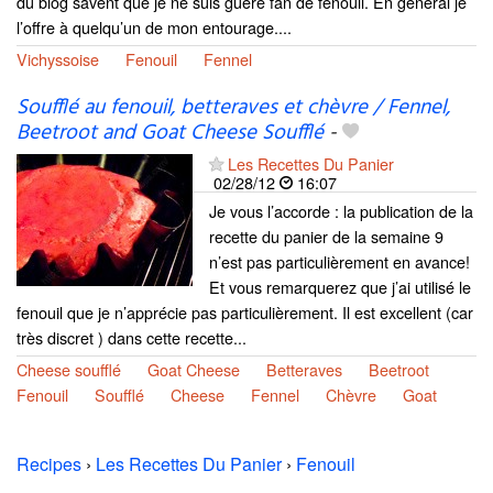
du blog savent que je ne suis guère fan de fenouil. En général je
l’offre à quelqu’un de mon entourage....
Vichyssoise
Fenouil
Fennel
Soufflé au fenouil, betteraves et chèvre / Fennel,
Beetroot and Goat Cheese Soufflé
-
Les Recettes Du Panier
02/28/12
16:07
Je vous l’accorde : la publication de la
recette du panier de la semaine 9
n’est pas particulièrement en avance!
Et vous remarquerez que j’ai utilisé le
fenouil que je n’apprécie pas particulièrement. Il est excellent (car
très discret ) dans cette recette...
Cheese soufflé
Goat Cheese
Betteraves
Beetroot
Fenouil
Soufflé
Cheese
Fennel
Chèvre
Goat
Recipes
›
Les Recettes Du Panier
›
Fenouil