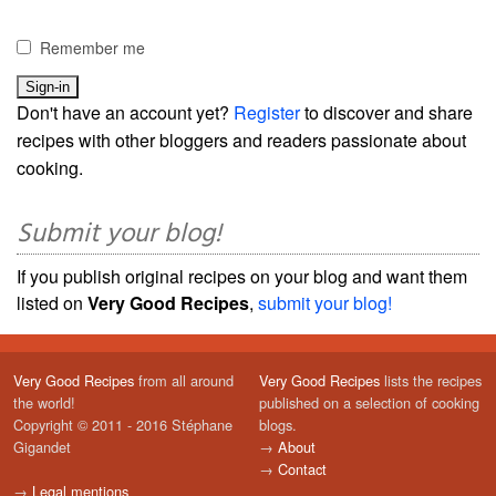
Remember me
Don't have an account yet?
Register
to discover and share
recipes with other bloggers and readers passionate about
cooking.
Submit your blog!
If you publish original recipes on your blog and want them
listed on
Very Good Recipes
,
submit your blog!
Very Good Recipes
from all around
Very Good Recipes
lists the recipes
the world!
published on a selection of cooking
Copyright © 2011 - 2016 Stéphane
blogs.
Gigandet
→
About
→
Contact
→
Legal mentions