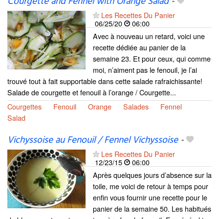
Courgette and Fennel with Orange Salad
-
Les Recettes Du Panier
06/25/20
06:00
Avec à nouveau un retard, voici une
recette dédiée au panier de la
semaine 23. Et pour ceux, qui comme
moi, n’aiment pas le fenouil, je l’ai
trouvé tout à fait supportable dans cette salade rafraichissante!
Salade de courgette et fenouil à l’orange / Courgette...
Courgettes
Fenouil
Orange
Salades
Fennel
Salad
Vichyssoise au Fenouil / Fennel Vichyssoise
-
Les Recettes Du Panier
12/23/15
06:00
Après quelques jours d’absence sur la
toile, me voici de retour à temps pour
enfin vous fournir une recette pour le
panier de la semaine 50. Les habitués