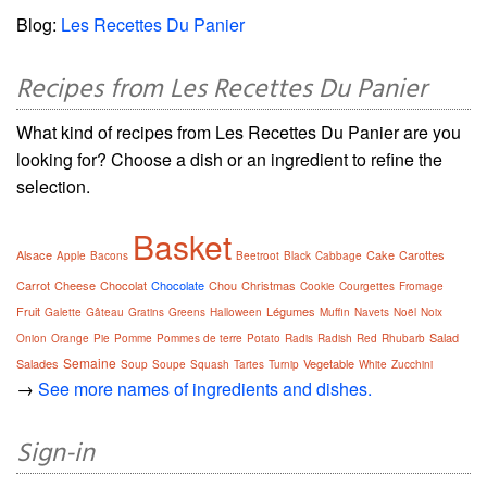
Blog:
Les Recettes Du Panier
Recipes from Les Recettes Du Panier
What kind of recipes from Les Recettes Du Panier are you
looking for? Choose a dish or an ingredient to refine the
selection.
Basket
Alsace
Cake
Carottes
Apple
Bacons
Beetroot
Black
Cabbage
Carrot
Cheese
Chocolat
Chocolate
Chou
Christmas
Cookie
Courgettes
Fromage
Fruit
Légumes
Galette
Gâteau
Gratins
Greens
Halloween
Muffin
Navets
Noël
Noix
Salad
Onion
Orange
Pie
Pomme
Pommes de terre
Potato
Radis
Radish
Red
Rhubarb
Semaine
Salades
Vegetable
Soup
Soupe
Squash
Tartes
Turnip
White
Zucchini
→
See more names of ingredients and dishes.
Sign-in