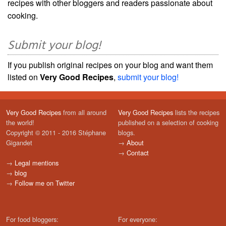
recipes with other bloggers and readers passionate about
cooking.
Submit your blog!
If you publish original recipes on your blog and want them
listed on
Very Good Recipes
,
submit your blog!
Very Good Recipes
from all around
Very Good Recipes
lists the recipes
the world!
published on a selection of cooking
Copyright © 2011 - 2016 Stéphane
blogs.
Gigandet
→
About
→
Contact
→
Legal mentions
→
blog
→
Follow me on Twitter
For food bloggers:
For everyone: