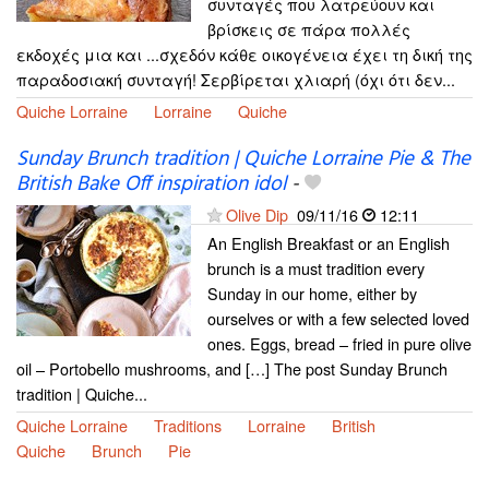
συνταγές που λατρεύουν και
βρίσκεις σε πάρα πολλές
εκδοχές μια και ...σχεδόν κάθε οικογένεια έχει τη δική της
παραδοσιακή συνταγή! Σερβίρεται χλιαρή (όχι ότι δεν...
Quiche Lorraine
Lorraine
Quiche
Sunday Brunch tradition | Quiche Lorraine Pie & The
British Bake Off inspiration idol
-
Olive Dip
09/11/16
12:11
An English Breakfast or an English
brunch is a must tradition every
Sunday in our home, either by
ourselves or with a few selected loved
ones. Eggs, bread – fried in pure olive
oil – Portobello mushrooms, and […] The post Sunday Brunch
tradition | Quiche...
Quiche Lorraine
Traditions
Lorraine
British
Quiche
Brunch
Pie