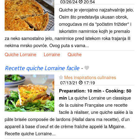
03/26/24
20:54
Quiche je vjerojatno najzahvalnije jelo.
Osim što predstavlja ukusan obrok,
omogućava mi da "počistim frižider" i
iskoristim namirnice kojih je premalo
za neko samostalno jelo, namirnice pred istekom roka trajanja ili
nekima mrsko povrće. Ovog puta s vama...
Quiche Lorraine
Lorraine
Quiche
Recette quiche Lorraine facile
-
Mes inspirations culinaires
07/13/21
17:19
Preparation:
10 min - Cooking:
50
La quiche Lorraine un classique
min
de la cuisine Française une recette
facile à réaliser, une quiche salée à la
pâte brisée composée de lardons (Hallal dans ma recette), d’un
appareil à base d’oeuf et de crème fraîche appelé la Migaine.
Recette quiche Lorraine...