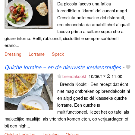
Da piccola facevo una fatica
incredibile a fidarmi dei cuochi magri.
Cresciuta nelle cucine dei ristoranti,
ero circondata da amabili chef ai quali
facevo prima a saltare sopra che a
girare intorno. Belli, rubicondi, cicciottini e sempre sorridenti,
erano...
Dressing
Lorraine
Speck
Quiche lorraine – en de nieuwste keukensnufjes
-
brendakookt
10/06/17
11:00
- Brenda Kookt - Een recept dat écht
niet mag ontbreken op brendakookt.nl
en altijd goed is: dé klassieke quiche
lorraine. Een quiche is
multifunctioneel. Ik zet het op tafel als
makkelijke maaltijd, als vrienden komen eten, op verjaardagen of
bij een high...
Quiche Lorraine
Lorraine
Quiche