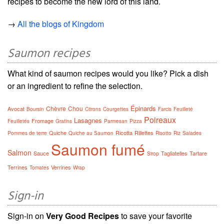
recipes to become the new lord of this land.
→
All the blogs of Kingdom
Saumon recipes
What kind of saumon recipes would you like? Pick a dish
or an ingredient to refine the selection.
Épinards
Chèvre
Chou
Avocat
Boursin
Citrons
Courgettes
Farcis
Feuilleté
Poireaux
Lasagnes
Fromage
Feuilletés
Gratins
Parmesan
Pizza
Quiche
Ricotta
Rillettes
Pommes de terre
Quiche au Saumon
Risotto
Riz
Salades
Saumon fumé
Salmon
Sauce
Tagliatelles
Tartare
Sirop
Terrines
Verrines
Tomates
Wrap
Sign-in
Sign-in on
Very Good Recipes
to save your favorite