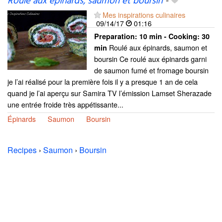
Roulé aux épinards, saumon et boursin
-
Mes inspirations culinaires
09/14/17
01:16
Preparation:
10 min - Cooking:
30
Roulé aux épinards, saumon et
min
boursin Ce roulé aux épinards garni
de saumon fumé et fromage boursin
je l’ai réalisé pour la première fois il y a presque 1 an de cela
quand je l’ai aperçu sur Samira TV l’émission Lamset Sherazade
une entrée froide très appétissante...
Épinards
Saumon
Boursin
Recipes
›
Saumon
›
Boursin