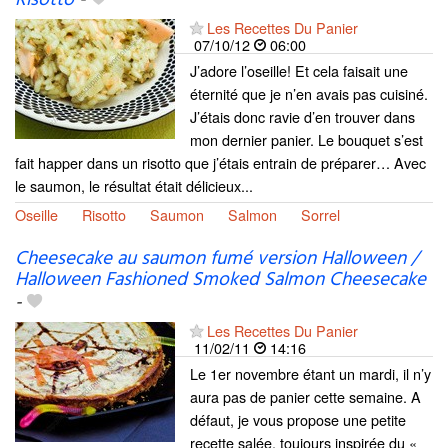
Les Recettes Du Panier
07/10/12
06:00
J’adore l’oseille! Et cela faisait une
éternité que je n’en avais pas cuisiné.
J’étais donc ravie d’en trouver dans
mon dernier panier. Le bouquet s’est
fait happer dans un risotto que j’étais entrain de préparer… Avec
le saumon, le résultat était délicieux...
Oseille
Risotto
Saumon
Salmon
Sorrel
Cheesecake au saumon fumé version Halloween /
Halloween Fashioned Smoked Salmon Cheesecake
-
Les Recettes Du Panier
11/02/11
14:16
Le 1er novembre étant un mardi, il n’y
aura pas de panier cette semaine. A
défaut, je vous propose une petite
recette salée, toujours inspirée du «