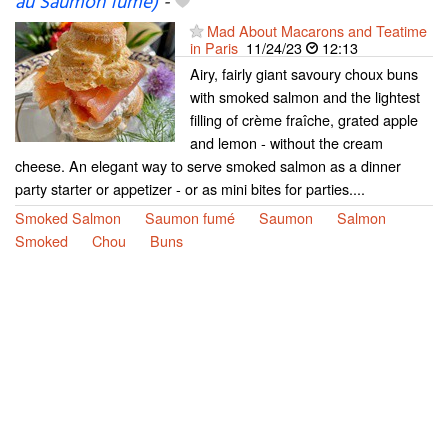
au Saumon fumé)
-
Mad About Macarons and Teatime
in Paris
11/24/23
12:13
Airy, fairly giant savoury choux buns
with smoked salmon and the lightest
filling of crème fraîche, grated apple
and lemon - without the cream
cheese. An elegant way to serve smoked salmon as a dinner
party starter or appetizer - or as mini bites for parties....
Smoked Salmon
Saumon fumé
Saumon
Salmon
Smoked
Chou
Buns