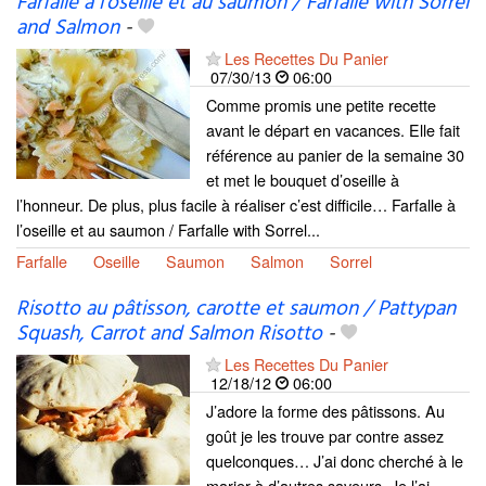
Farfalle à l’oseille et au saumon / Farfalle with Sorrel
and Salmon
-
Les Recettes Du Panier
07/30/13
06:00
Comme promis une petite recette
avant le départ en vacances. Elle fait
référence au panier de la semaine 30
et met le bouquet d’oseille à
l’honneur. De plus, plus facile à réaliser c’est difficile… Farfalle à
l’oseille et au saumon / Farfalle with Sorrel...
Farfalle
Oseille
Saumon
Salmon
Sorrel
Risotto au pâtisson, carotte et saumon / Pattypan
Squash, Carrot and Salmon Risotto
-
Les Recettes Du Panier
12/18/12
06:00
J’adore la forme des pâtissons. Au
goût je les trouve par contre assez
quelconques… J’ai donc cherché à le
marier à d’autres saveurs. Je l’ai