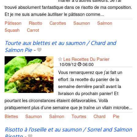
trouvé absolument fantastique dans ce risotto de ma composition.
Et je me suis amusée àutiliser le pâtisson comme...
Pâtisson
Risotto
Carottes
Saumon
Salmon
Squash
Carrot
Tourte aux blettes et au saumon / Chard and
Salmon Pie
-
Les Recettes Du Panier
10/09/12
06:00
Vous remarquerez que j’ai fait un
effort :la recette du panier de la
semaine dernière paraît avant la
livraison du prochain panier! Et
pourtant les circonstances étaient défavorables. Voilà
pratiquement plus d’une semaine que je traîne un vilain microbe...
Blettes
Saumon
Salmon
Tourtes
Chard
Pie
Risotto à l’oseille et au saumon / Sorrel and Salmon
Risotto
-