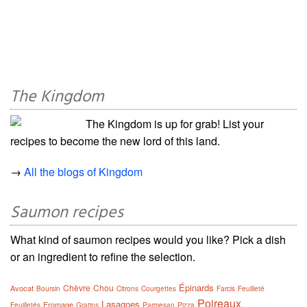
The Kingdom
The Kingdom is up for grab! List your
recipes to become the new lord of this land.
→
All the blogs of Kingdom
Saumon recipes
What kind of saumon recipes would you like? Pick a dish
or an ingredient to refine the selection.
Épinards
Chèvre
Chou
Avocat
Boursin
Citrons
Courgettes
Farcis
Feuilleté
Poireaux
Lasagnes
Fromage
Feuilletés
Gratins
Parmesan
Pizza