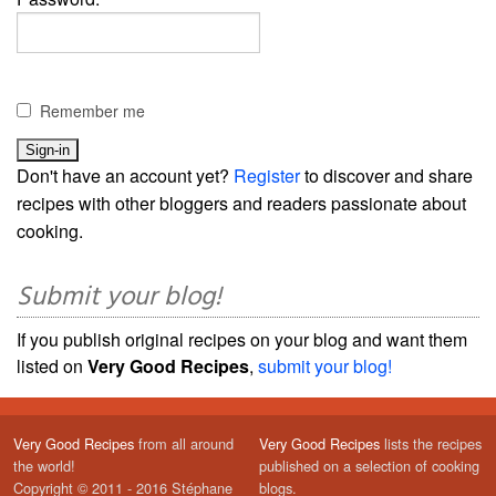
Remember me
Don't have an account yet?
Register
to discover and share
recipes with other bloggers and readers passionate about
cooking.
Submit your blog!
If you publish original recipes on your blog and want them
listed on
Very Good Recipes
,
submit your blog!
Very Good Recipes
from all around
Very Good Recipes
lists the recipes
the world!
published on a selection of cooking
Copyright © 2011 - 2016 Stéphane
blogs.