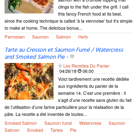
clings to the fish under the grill. I call
this fancy French food at its best,
since the cooking technique is called 'à la viennoise' but it's simple
to make at home. The delicious bonus...
Parmesan
Saumon
Salmon
Herb
Tarte au Cresson et Saumon Fumé / Watercress
and Smoked Salmon Pie
-
Les Recettes Du Panier
04/26/18
06:00
Voici tardivement une recette dédiée
aux ingrédients du panier de la
semaine 14. C’est une première : il
s’agit d’une recette sans gluten du fait
de l’utilisation d’une farine particulière pour la réalisation de la
pâte. La recette a été inventée de toutes...
Smoked Salmon
Saumon fumé
Watercress
Saumon
Salmon
Smoked
Tartes
Pie