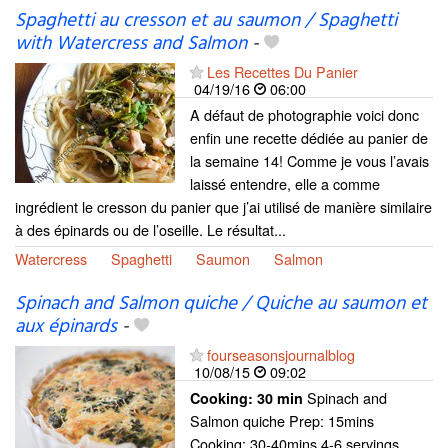
Spaghetti au cresson et au saumon / Spaghetti
with Watercress and Salmon
-
Les Recettes Du Panier
04/19/16
06:00
A défaut de photographie voici donc
enfin une recette dédiée au panier de
la semaine 14! Comme je vous l’avais
laissé entendre, elle a comme
ingrédient le cresson du panier que j’ai utilisé de manière similaire
à des épinards ou de l’oseille. Le résultat...
Watercress
Spaghetti
Saumon
Salmon
Spinach and Salmon quiche / Quiche au saumon et
aux épinards
-
fourseasonsjournalblog
10/08/15
09:02
Spinach and
Cooking:
30 min
Salmon quiche Prep: 15mins
Cooking: 30-40mins 4-6 servings