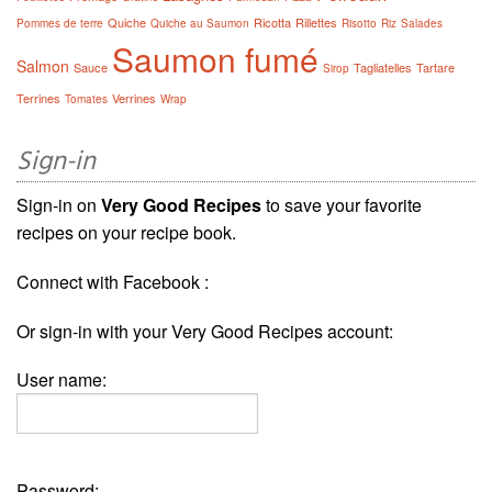
Quiche
Ricotta
Rillettes
Pommes de terre
Quiche au Saumon
Risotto
Riz
Salades
Saumon fumé
Salmon
Sauce
Tagliatelles
Tartare
Sirop
Terrines
Verrines
Tomates
Wrap
Sign-in
Sign-in on
Very Good Recipes
to save your favorite
recipes on your recipe book.
Connect with Facebook :
Or sign-in with your Very Good Recipes account:
User name:
Password: