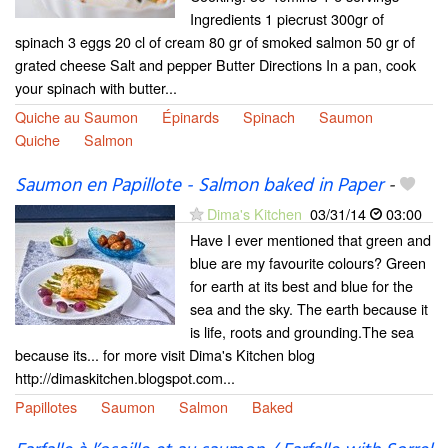
Ingredients 1 piecrust 300gr of
spinach 3 eggs 20 cl of cream 80 gr of smoked salmon 50 gr of
grated cheese Salt and pepper Butter Directions In a pan, cook
your spinach with butter...
Quiche au Saumon
Épinards
Spinach
Saumon
Quiche
Salmon
Saumon en Papillote - Salmon baked in Paper
-
Dima's Kitchen
03/31/14
03:00
Have I ever mentioned that green and
blue are my favourite colours? Green
for earth at its best and blue for the
sea and the sky. The earth because it
is life, roots and grounding.The sea
because its... for more visit Dima's Kitchen blog
http://dimaskitchen.blogspot.com...
Papillotes
Saumon
Salmon
Baked