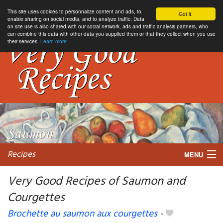
This site uses cookies to personnalize content and ads, to
Got it.
enable sharing on social media, and to analyze traffic. Data
on site use is also shared with our social network, ads and traffic analysis partners, who
can combine this data with other data you supplied them or that they collect when you use
their services.
Learn more
Recipes
MENU
Very Good Recipes of Saumon and
Courgettes
My favorite blogs
Brochette au saumon aux courgettes
-