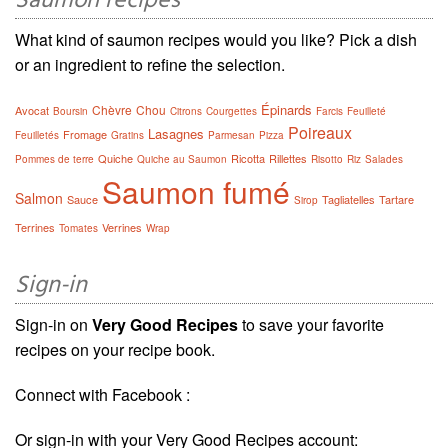
Saumon recipes
What kind of saumon recipes would you like? Pick a dish
or an ingredient to refine the selection.
Épinards
Chèvre
Chou
Avocat
Boursin
Citrons
Courgettes
Farcis
Feuilleté
Poireaux
Lasagnes
Fromage
Feuilletés
Gratins
Parmesan
Pizza
Quiche
Ricotta
Rillettes
Pommes de terre
Quiche au Saumon
Risotto
Riz
Salades
Saumon fumé
Salmon
Sauce
Tagliatelles
Tartare
Sirop
Terrines
Verrines
Tomates
Wrap
Sign-in
Sign-in on
Very Good Recipes
to save your favorite
recipes on your recipe book.
Connect with Facebook :
Or sign-in with your Very Good Recipes account: