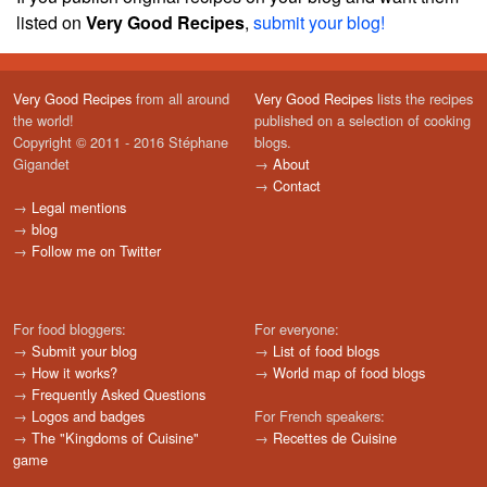
listed on
Very Good Recipes
,
submit your blog!
Very Good Recipes
from all around
Very Good Recipes
lists the recipes
the world!
published on a selection of cooking
Copyright © 2011 - 2016 Stéphane
blogs.
Gigandet
→
About
→
Contact
→
Legal mentions
→
blog
→
Follow me on Twitter
For food bloggers:
For everyone:
→
Submit your blog
→
List of food blogs
→
How it works?
→
World map of food blogs
→
Frequently Asked Questions
→
Logos and badges
For French speakers:
→
The "Kingdoms of Cuisine"
→
Recettes de Cuisine
game